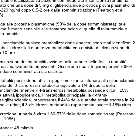
studio focalizzato su pazienti con moderata insufficienza renale ha
vato che una dose di 5 mg di glibenclamide provoca picchi plasmatici di
220 ng/ml dopo 0,5-2 ore dalla somministrazione (Pearson et al.,
6).
ega alle proteine plasmatiche (99% della dose somministrata); tale
me è meno sensibile alle sostanze acide di quello di tolbutamide e
rpropamide.
libenclamide subisce metabolizzazione epatica; sono stati identificati 2
boliti idrossilati e un terzo metabolita con emivita di eliminazione di
a 10 ore.
iminazione dei metaboliti avviene nelle urine e nelle feci in quantità
rossimativamente equivalenti. Occorrono quasi 5 giorni perché il 95%
a dose somministrata sia escreto.
taboliti possiedono attività ipoglicemizzante inferiore alla glibenclamide
tività del 3-cis-idrossi-metabolita equivale a 1/4 di quella della
enclamide, mentre il 4-trans-idrossimetabolita possiede circa il 15%
a attività ipoglicemica. Il metabolita principale, la 4-trans-
ssiglibenclamide, rappresenta il 44% della quantità totale escreta in 24
nelle urine; il 3-cis-idrossi-metabolita rappresenta invece il 18% circa.
crezione urinaria è circa il 30-57% della dose somministrata (Pearson
l., 1986).
arance: 48 ml/min.