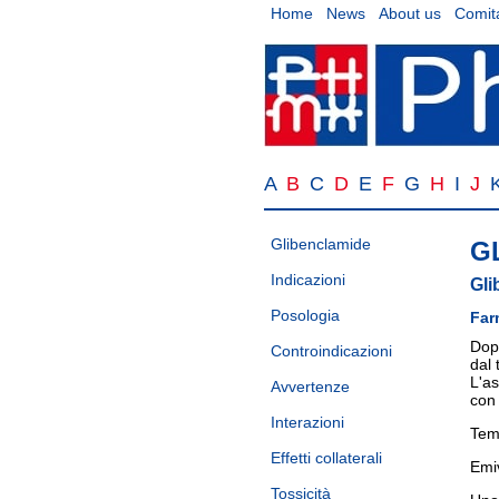
Home
News
About us
Comita
A
B
C
D
E
F
G
H
I
J
Glibenclamide
G
Indicazioni
Gli
Posologia
Far
Dop
Controindicazioni
dal 
L'as
Avvertenze
con 
Interazioni
Temp
Effetti collaterali
Emiv
Tossicità