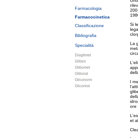
Uno 
rile
Farmacologia
200-
198
Farmacocinetica
Si l
Classificazione
lega
clo
Bibliografia
La g
Specialità
meta
circ
Diaglimet
Gliben
L'el
app
Glibomet
dell
Gliboral
Gliconorm
I me
Glicorest
l'at
glib
dell
idro
ore 
L'es
et a
Cle