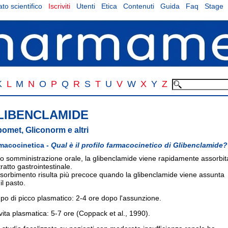
to scientifico
Iscriviti
Utenti
Etica
Contenuti
Guida
Faq
Stage
K
L
M
N
O
P
Q
R
S
T
U
V
W
X
Y
Z
LIBENCLAMIDE
bomet, Gliconorm e altri
macocinetica -
Qual è il profilo farmacocinetico di Glibenclamide?
o somministrazione orale, la glibenclamide viene rapidamente assorbit
tratto gastrointestinale.
sorbimento risulta più precoce quando la glibenclamide viene assunta
il pasto.
o di picco plasmatico: 2-4 ore dopo l'assunzione.
ita plasmatica: 5-7 ore (Coppack et al., 1990).