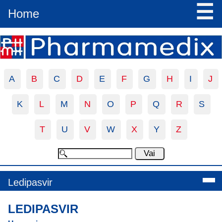
☰
Home
A
B
C
D
E
F
G
H
I
J
K
L
M
N
O
P
Q
R
S
T
U
V
W
X
Y
Z
Ledipasvir
LEDIPASVIR