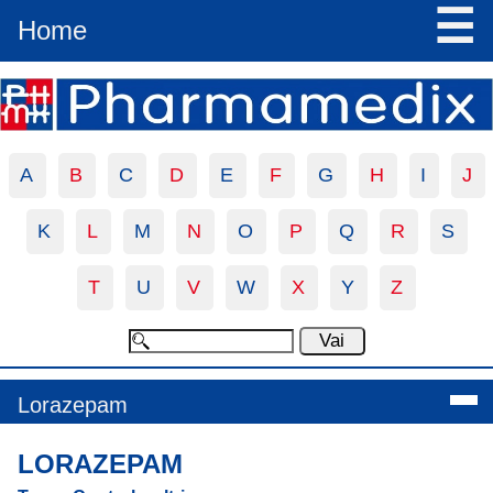
☰
Home
A
B
C
D
E
F
G
H
I
J
K
L
M
N
O
P
Q
R
S
T
U
V
W
X
Y
Z
Lorazepam
LORAZEPAM