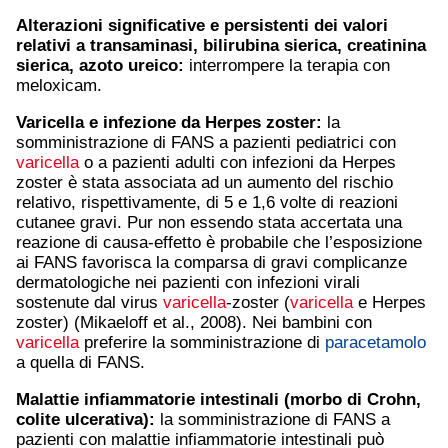
Alterazioni significative e persistenti dei valori
relativi a transaminasi, bilirubina sierica, creatinina
sierica, azoto ureico:
interrompere la terapia con
meloxicam.
Varicella
e infezione da Herpes zoster:
la
somministrazione di FANS a pazienti pediatrici con
varicella
o a pazienti adulti con infezioni da Herpes
zoster è stata associata ad un aumento del rischio
relativo, rispettivamente, di 5 e 1,6 volte di reazioni
cutanee gravi. Pur non essendo stata accertata una
reazione di causa-effetto è probabile che l’esposizione
ai FANS favorisca la comparsa di gravi complicanze
dermatologiche nei pazienti con infezioni virali
sostenute dal virus
varicella
-zoster (
varicella
e Herpes
zoster) (Mikaeloff et al., 2008). Nei bambini con
varicella
preferire la somministrazione di
paracetamolo
a quella di FANS.
Malattie infiammatorie intestinali (morbo di Crohn,
colite ulcerativa):
la somministrazione di FANS a
pazienti con malattie infiammatorie intestinali può