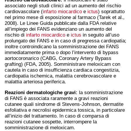
associato negli studi clinici ad un aumento del rischio
cardiovascolare (
infarto miocardico
e
ictus
) soprattutto
nel primo mese di esposizione al farmaco (Tarek et al.,
2008). Le Linee Guida pubblicate dalla FDA relative
all’impiego dei FANS evidenziano un aumento del
rischio di
infarto miocardico
e
ictus
in seguito all’uso
prolungato dei FANS e in caso di pregressa cardiopatia;
inoltre controindicano la somministrazione dei FANS
immediatamente prima o dopo l’intervento di bypass
aortocoronarico (CABG, Coronary Artery Bypass
grafting) (FDA, 2005). Somministrare meloxicam con
cautela in caso di insufficienza cardiaca congestizia,
cardiopatia ischemica, malattia cerebrovascolare e
malattia arteriosa periferica.
Reazioni dermatologiche gravi:
la somministrazione
di FANS è associata raramente a gravi reazioni
cutanee quali sindrome di Stevens-Johnson, dermatite
esfoliativa e necrolisi epidermica tossica, in particolare
all’inizio del trattamento. In caso di comparsa di
reazioni cutanee sospette, interrompere la
somministrazione di meloxicam.