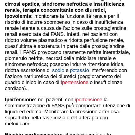
cirrosi epatica, sindrome nefrotica e insufficienza
renale, terapia concomitante con diuretici,
ipovolemia:
monitorare la funzionalità renale per il
rischio di indurre scompenso in caso di insufficienza
renale latente a causa dell’azione sulle prostaglandine
renali esercitata dai FANS. Infatti, nei pazienti con
ridotto volume plasmatico e ridotta perfusione renale,
quest’ultima è sostenuta in parte dalle prostaglandine
renali. I FANS provocano raramente nefrite interstiziale,
glomerulo nefrite, necrosi della midollare renale e
sindrome nefrotica; possono indurre ritenzione idrica,
ridotta escrezione di
sodio
e
potassio
interferendo con
l’azione natriuretica dei diuretici (peggioramento del
quadro clinico in caso di
ipertensione
o insufficienza
cardiaca).
Ipertensione
:
nei pazienti con
ipertensione
la
somministrazione di FANS può comportare ritenzione di
liquidi ed edema. Monitorare la pressione arteriosa
soprattutto nella fase iniziale della terapia con
meloxicam.
Rischio cardiovascolare:
il meloxicam è stato