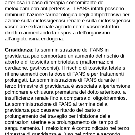
arteriosa in caso di terapia concomitante del
meloxicam con antipertensivi. I FANS infatti possono
diminuire l’azione farmacologica degli antipertensivi per
azione sulla ciclossigenasi renale e sulla ciclossigenasi
vascolare extrarenale agendo come vasocostrittori
diretti o aumentando la risposta dell’organismo
all’angiotensina endogena.
Gravidanza:
la somministrazione dei FANS in
gravidanza può comportare un aumento del rischio di
aborto e di tossicità embriofetale (malformazioni
cardiache, gastroschisi). Il rischio di tossicità fetale si
ritiene aumenti con la dose di FANS e per trattamenti
prolungati. La somministrazione di FANS durante il
terzo trimestre di gravidanza è associata a ipertensione
polmonare e chiusura prematura del dotto arterioso, a
insufficienza renale fino a comparsa di oligoidramnios.
La somministrazione di FANS al termine della
gravidanza può causare ritardo del parto o
prolungamento del travaglio per inibizione delle
contrazioni uterine e a prolungamento del tempo di
sanguinamento. Il meloxicam è controindicato nel terzo
trimestre di gravidanza e l’uso nel primo e secondo