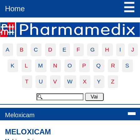
☰
Home
A
B
C
D
E
F
G
H
I
J
K
L
M
N
O
P
Q
R
S
T
U
V
W
X
Y
Z
Meloxicam
MELOXICAM