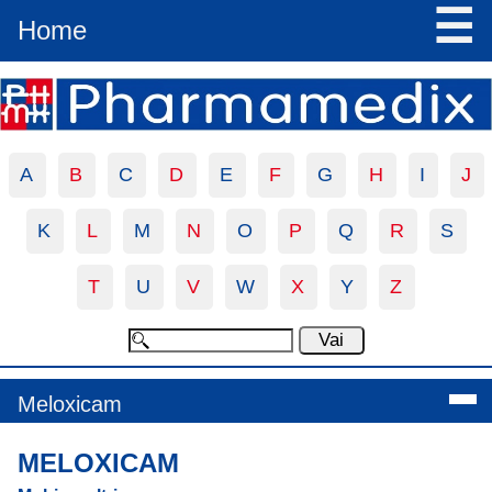
☰
Home
A
B
C
D
E
F
G
H
I
J
K
L
M
N
O
P
Q
R
S
T
U
V
W
X
Y
Z
Meloxicam
MELOXICAM