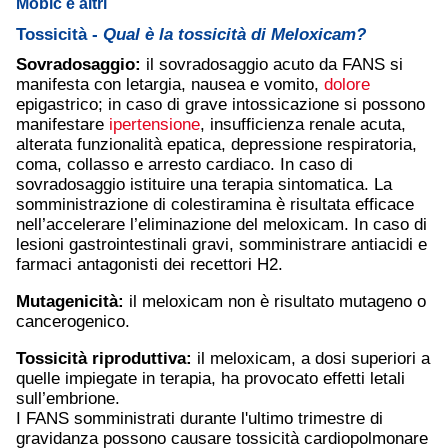
Mobic e altri
Tossicità -
Qual è la tossicità di Meloxicam?
Sovradosaggio:
il sovradosaggio acuto da FANS si
manifesta con letargia, nausea e vomito,
dolore
epigastrico; in caso di grave intossicazione si possono
manifestare
ipertensione
, insufficienza renale acuta,
alterata funzionalità epatica, depressione respiratoria,
coma, collasso e arresto cardiaco. In caso di
sovradosaggio istituire una terapia sintomatica. La
somministrazione di colestiramina è risultata efficace
nell’accelerare l’eliminazione del meloxicam. In caso di
lesioni gastrointestinali gravi, somministrare antiacidi e
farmaci antagonisti dei recettori H2.
Mutagenicità:
il meloxicam non è risultato mutageno o
cancerogenico.
Tossicità riproduttiva:
il meloxicam, a dosi superiori a
quelle impiegate in terapia, ha provocato effetti letali
sull’embrione.
I FANS somministrati durante l'ultimo trimestre di
gravidanza possono causare tossicità cardiopolmonare