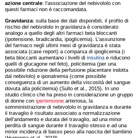
azione centrale
: l'associazione del nebivololo con
questi farmaci non è raccomandata.
Gravidanza
: sulla base dei dati disponibili, il profilo di
rischio del nebivololo in gravidanza è considerato
analogo a quello degli altri farmaci beta bloccanti
(ipotensione, bradicardia, ipoglicemia). L'assunzione
del farmaco negli ultimi mesi di gravidanza è stata
associata (case report) a comparsa di ipoglicemia (i
beta bloccanti aumentano i livelli di
insulina
e riducono
quelli di glucagone nel feto), policitemia (per una
possibile riduzione della perfusione placentare indotta
dal nebivlolo) e iponatremia (come possibile
conseguenza di un aumento della viscosità del sangue
dovuta alla policitemia) (Sullo et al., 2015). In uno
studio clinico che ha preso in considerazione un gruppo
di donne con
ipertensione
arteriosa, la
somministrazione di nebivololo in gravidanza e durante
il travaglio è risultato associato a normalizzazione
dell'andamento e durata del travaglio, ad una minor
perdita di sangue durante il travaglio stesso e ad una
minor incidenza di basso peso alla nascita del bambino
(Humenna et al., 2019).