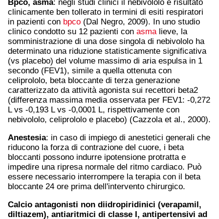
Bpco
,
asma
: negli studi clinici il nebivololo è risultato
clinicamente ben tollerato in termini di esiti respiratori
in pazienti con
bpco
(Dal Negro, 2009). In uno studio
clinico condotto su 12 pazienti con
asma
lieve, la
somministrazione di una dose singola di nebivololo ha
determinato una riduzione statisticamente significativa
(vs placebo) del volume massimo di aria espulsa in 1
secondo (FEV1), simile a quella ottenuta con
celiprololo, beta bloccante di terza generazione
caratterizzato da attività agonista sui recettori beta2
(differenza massima media osservata per FEV1: -0,272
L vs -0,193 L vs -0,0001 L, rispettivamente con
nebivololo, celiprololo e placebo) (Cazzola et al., 2000).
Anestesia
: in caso di impiego di anestetici generali che
riducono la forza di contrazione del cuore, i beta
bloccanti possono indurre ipotensione protratta e
impedire una ripresa normale del ritmo cardiaco. Può
essere necessario interrompere la terapia con il beta
bloccante 24 ore prima dell'intervento chirurgico.
Calcio antagonisti non diidropiridinici (
verapamil
,
diltiazem
), antiaritmici di classe I, antipertensivi ad