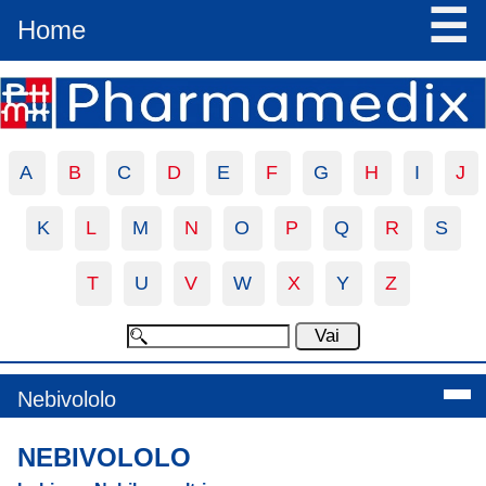
☰
Home
A
B
C
D
E
F
G
H
I
J
K
L
M
N
O
P
Q
R
S
T
U
V
W
X
Y
Z
Nebivololo
NEBIVOLOLO