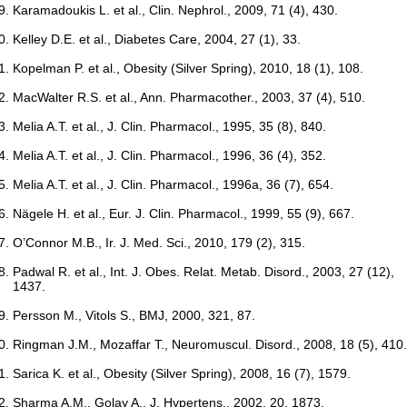
Karamadoukis L. et al., Clin. Nephrol., 2009, 71 (4), 430.
Kelley D.E. et al., Diabetes Care, 2004, 27 (1), 33.
Kopelman P. et al., Obesity (Silver Spring), 2010, 18 (1), 108.
MacWalter R.S. et al., Ann. Pharmacother., 2003, 37 (4), 510.
Melia A.T. et al., J. Clin. Pharmacol., 1995, 35 (8), 840.
Melia A.T. et al., J. Clin. Pharmacol., 1996, 36 (4), 352.
Melia A.T. et al., J. Clin. Pharmacol., 1996a, 36 (7), 654.
Nägele H. et al., Eur. J. Clin. Pharmacol., 1999, 55 (9), 667.
O’Connor M.B., Ir. J. Med. Sci., 2010, 179 (2), 315.
Padwal R. et al., Int. J. Obes. Relat. Metab. Disord., 2003, 27 (12),
1437.
Persson M., Vitols S., BMJ, 2000, 321, 87.
Ringman J.M., Mozaffar T., Neuromuscul. Disord., 2008, 18 (5), 410.
Sarica K. et al., Obesity (Silver Spring), 2008, 16 (7), 1579.
Sharma A.M., Golay A., J. Hypertens., 2002, 20, 1873.