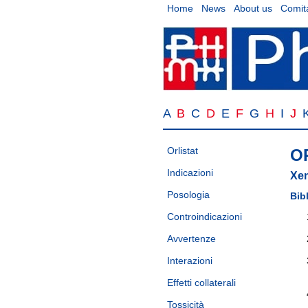
Home
News
About us
Comita
A
B
C
D
E
F
G
H
I
J
Orlistat
O
Indicazioni
Xen
Posologia
Bib
Controindicazioni
Avvertenze
Interazioni
Effetti collaterali
Tossicità