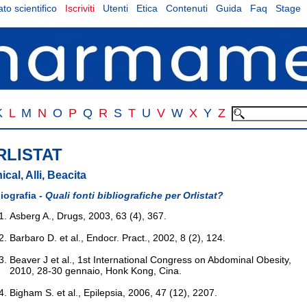
to scientifico
Iscriviti
Utenti
Etica
Contenuti
Guida
Faq
Stage
K
L
M
N
O
P
Q
R
S
T
U
V
W
X
Y
Z
RLISTAT
ical, Alli, Beacita
liografia -
Quali fonti bibliografiche per Orlistat?
Asberg A., Drugs, 2003, 63 (4), 367.
Barbaro D. et al., Endocr. Pract., 2002, 8 (2), 124.
Beaver J et al., 1st International Congress on Abdominal Obesity,
2010, 28-30 gennaio, Honk Kong, Cina.
Bigham S. et al., Epilepsia, 2006, 47 (12), 2207.