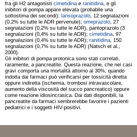
fra gli H2 antagonisti
cimetidina
e
ranitidina
, e gli
inibitori di pompa appare elevata (probabile una
sottostima dei secondi):
lansoprazolo
, 12 segnalazioni
(0,2% su tutte le ADR pervenute);
omeprazolo
, 27
segnalazioni (0,2% su tutte le ADR), pantoprazolo (3
segnalazioni (0,4% su tutte le ADR);
cimetidina
, 97
segnalazioni (0,4% su tutte le ADR);
ranitidina
, 150
segnalazioni (0,7% su tutte le ADR) (Natsch et al.,
2000).
Gli inibitori di pompa protonica sono stati correlati,
raramente, a pancreatite. Questa reazione, che nei casi
gravi comporta una mortalità attorno al 30%, quando
indotta dai farmaci può verificarsi per tossicità diretta
oppure indiretta (ischemia, trombosi intravascolare,
aumento della viscosità del succo pancreatico) oppure
come reazione idiosincrasica. Dai dati disponibili, la
pancreatite da farmaci sembrerebbe favorire i pazienti
pediatrici e i soggetti HIV-positivi.