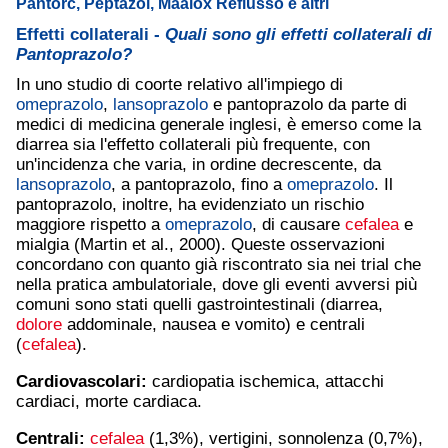
Pantorc, Peptazol, Maalox Reflusso e altri
Effetti collaterali -
Quali sono gli effetti collaterali di
Pantoprazolo?
In uno studio di coorte relativo all'impiego di
omeprazolo
,
lansoprazolo
e pantoprazolo da parte di
medici di medicina generale inglesi, è emerso come la
diarrea sia l'effetto collaterali più frequente, con
un'incidenza che varia, in ordine decrescente, da
lansoprazolo
, a pantoprazolo, fino a
omeprazolo
. Il
pantoprazolo, inoltre, ha evidenziato un rischio
maggiore rispetto a
omeprazolo
, di causare
cefalea
e
mialgia (Martin et al., 2000). Queste osservazioni
concordano con quanto già riscontrato sia nei trial che
nella pratica ambulatoriale, dove gli eventi avversi più
comuni sono stati quelli gastrointestinali (diarrea,
dolore
addominale, nausea e vomito) e centrali
(
cefalea
).
Cardiovascolari:
cardiopatia ischemica, attacchi
cardiaci, morte cardiaca.
Centrali:
cefalea
(1,3%), vertigini, sonnolenza (0,7%),