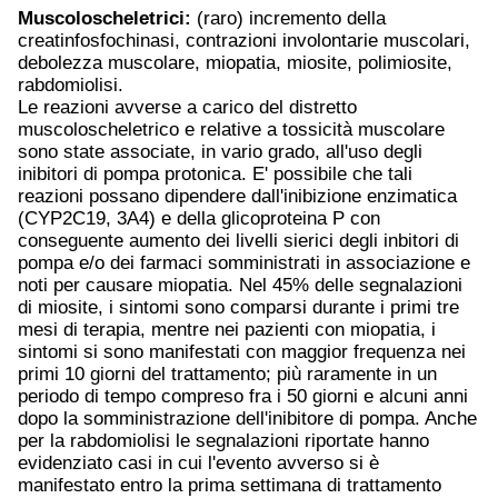
Muscoloscheletrici:
(raro) incremento della
creatinfosfochinasi, contrazioni involontarie muscolari,
debolezza muscolare, miopatia, miosite, polimiosite,
rabdomiolisi.
Le reazioni avverse a carico del distretto
muscoloscheletrico e relative a tossicità muscolare
sono state associate, in vario grado, all'uso degli
inibitori di pompa protonica. E' possibile che tali
reazioni possano dipendere dall'inibizione enzimatica
(CYP2C19, 3A4) e della glicoproteina P con
conseguente aumento dei livelli sierici degli inbitori di
pompa e/o dei farmaci somministrati in associazione e
noti per causare miopatia. Nel 45% delle segnalazioni
di miosite, i sintomi sono comparsi durante i primi tre
mesi di terapia, mentre nei pazienti con miopatia, i
sintomi si sono manifestati con maggior frequenza nei
primi 10 giorni del trattamento; più raramente in un
periodo di tempo compreso fra i 50 giorni e alcuni anni
dopo la somministrazione dell'inibitore di pompa. Anche
per la rabdomiolisi le segnalazioni riportate hanno
evidenziato casi in cui l'evento avverso si è
manifestato entro la prima settimana di trattamento