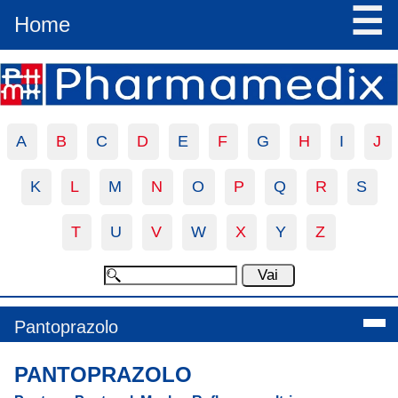
☰
Home
A
B
C
D
E
F
G
H
I
J
K
L
M
N
O
P
Q
R
S
T
U
V
W
X
Y
Z
Pantoprazolo
PANTOPRAZOLO