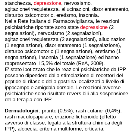
stanchezza,
depressione
, nervosismo,
agitazione/irrequietezza, allucinazioni, disorientamento,
disturbo psicomotorio, eretismo, insonnia.
Nella Rete Italiana di Farmacovigilanza, le reazioni
psichiatriche riportate sono state
depressione
(2
segnalazioni), nervosismo (2 segnalazioni),
agitazione/irrequietezza (2 segnalazioni), allucinazioni
(1 segnalazione), disorientamento (1 segnalazione),
disturbo psicomotorio (1 segnalazione), eretismo (1
segnalazione), insonnia (1 segnalazione) ed hanno
rappresentato il 5,5% del totale (ReA, 2009).
E' stato ipotizzato che le reazioni psichiatriche da IPP
possano dipendere dalla stimolazione di recettori del
peptide di rilascio della gastrina localizzati a livello di
ippocampo e amigdala dorsale. Le reazioni avverse
psichiatriche sono risultate reversibili alla sospensione
della terapia con IPP.
Dermatologici:
prurito (0,5%), rash cutanei (0,4%),
rash maculopapulare, eruzione lichenoide (effetto
avverso di classe, legato alla struttura chimica degli
IPP), alopecia, eritema multiforme, orticaria.