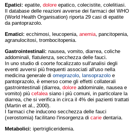
Epatici:
epatite,
dolore
epatico, colecistite, colelitiasi.
Il database delle reazioni avverse dei farmaci del WHO
(World Health Organisation) riporta 29 casi di epatite
da pantoprazolo.
Ematici:
ecchimosi, leucopenia,
anemia
, pancitopenia,
agranulocitosi, trombocitopenia.
Gastrointestinali:
nausea, vomito, diarrea, coliche
addominali, flatulenza, secchezza delle fauci.
In uno studio di coorte focalizzato sull'analisi degli
eventi avversi più frequenti associati all'uso nella
medicina generale di
omeprazolo
,
lansoprazolo
e
pantoprazolo, è emerso come gli effetti collaterali
gastrointestinali (diarrea,
dolore
addominale, nausea e
vomito) più
cefalea
siano i più comuni, in particolare la
diarrea, che si verifica in circa il 4% dei pazienti trattati
(Martin et al., 2000).
I farmaci che inducono secchezza delle fauci
(xerostomia) facilitano l'insorgenza di
carie
dentaria.
Metabolici:
ipertrigliceridemia.