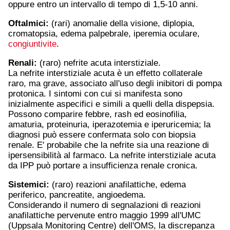
oppure entro un intervallo di tempo di 1,5-10 anni.
Oftalmici:
(rari) anomalie della visione, diplopia,
cromatopsia, edema palpebrale, iperemia oculare,
congiuntivite
.
Renali:
(raro) nefrite acuta interstiziale.
La nefrite interstiziale acuta è un effetto collaterale
raro, ma grave, associato all'uso degli inibitori di pompa
protonica. I sintomi con cui si manifesta sono
inizialmente aspecifici e simili a quelli della dispepsia.
Possono comparire febbre, rash ed eosinofilia,
amaturia, proteinuria, iperazotemia e iperuricemia; la
diagnosi può essere confermata solo con biopsia
renale. E' probabile che la nefrite sia una reazione di
ipersensibilità al farmaco. La nefrite interstiziale acuta
da IPP può portare a insufficienza renale cronica.
Sistemici:
(raro) reazioni anafilattiche, edema
periferico, pancreatite, angioedema.
Considerando il numero di segnalazioni di reazioni
anafilattiche pervenute entro maggio 1999 all'UMC
(Uppsala Monitoring Centre) dell'OMS, la discrepanza