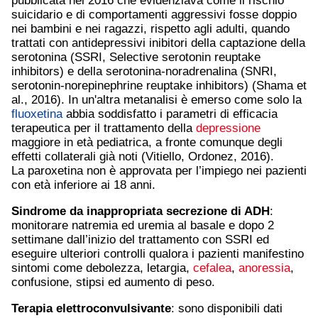
pubblicata nel 2016 che evidenziava come il rischio
suicidario e di comportamenti aggressivi fosse doppio
nei bambini e nei ragazzi, rispetto agli adulti, quando
trattati con antidepressivi inibitori della captazione della
serotonina (SSRI, Selective serotonin reuptake
inhibitors) e della serotonina-noradrenalina (SNRI,
serotonin-norepinephrine reuptake inhibitors) (Shama et
al., 2016). In un'altra metanalisi è emerso come solo la
fluoxetina
abbia soddisfatto i parametri di efficacia
terapeutica per il trattamento della
depressione
maggiore in età pediatrica, a fronte comunque degli
effetti collaterali già noti (Vitiello, Ordonez, 2016).
La paroxetina non è approvata per l’impiego nei pazienti
con età inferiore ai 18 anni.
Sindrome da inappropriata secrezione di ADH
:
monitorare natremia ed uremia al basale e dopo 2
settimane dall’inizio del trattamento con SSRI ed
eseguire ulteriori controlli qualora i pazienti manifestino
sintomi come debolezza, letargia,
cefalea
,
anoressia
,
confusione, stipsi ed aumento di peso.
Terapia elettroconvulsivante
: sono disponibili dati