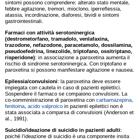
sintomi possono comprendere: alterato stato mentale,
febbre agitazione, tremori, mioclono, iperreflessia,
atassia, incordinazione, diaforesi, bividi e sintomi
gastrointestinali.
Farmaci con attività serotoninergica
(destrometorfano,
tramadolo
,
venlafaxina
,
trazodone, nefazodone,
paracetamolo
, dossilamina,
pseudoefedrina, linezolide, triptofano, ossitriptano,
risperidone
)
: in associazione a paroxetina aumenta il
rischio di sindrome serotoninergica. Con triptofano e
paroxetina si possono manifestare agitazione e nausea.
Epilessia
/convulsioni
: la paroxetina deve essere
impiegata con cautela in caso di pazienti epilettici.
Sospendere il farmaco se compaiono convulsioni. La
co-somministrazione di paroxetina con
carbamazepina
,
fenitoina
,
acido valproico
in pazienti epilettici non è
stata associata a comparsa di convulsioni (Anderson et
al., 1991).
Suicidio/ideazione di suicidio in pazienti adulti
:
poiché l’ideazione di suicidio è una componente insita