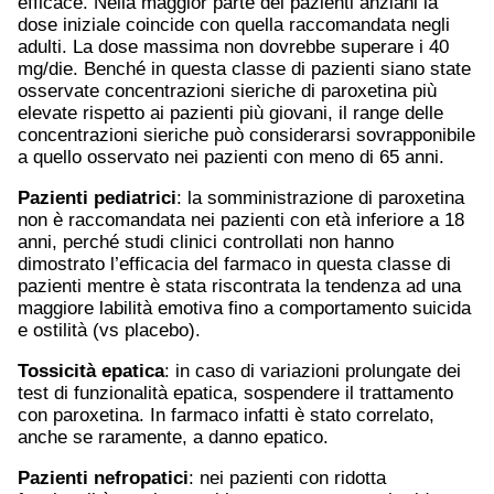
efficace. Nella maggior parte dei pazienti anziani la
dose iniziale coincide con quella raccomandata negli
adulti. La dose massima non dovrebbe superare i 40
mg/die. Benché in questa classe di pazienti siano state
osservate concentrazioni sieriche di paroxetina più
elevate rispetto ai pazienti più giovani, il range delle
concentrazioni sieriche può considerarsi sovrapponibile
a quello osservato nei pazienti con meno di 65 anni.
Pazienti pediatrici
: la somministrazione di paroxetina
non è raccomandata nei pazienti con età inferiore a 18
anni, perché studi clinici controllati non hanno
dimostrato l’efficacia del farmaco in questa classe di
pazienti mentre è stata riscontrata la tendenza ad una
maggiore labilità emotiva fino a comportamento suicida
e ostilità (vs placebo).
Tossicità epatica
: in caso di variazioni prolungate dei
test di funzionalità epatica, sospendere il trattamento
con paroxetina. In farmaco infatti è stato correlato,
anche se raramente, a danno epatico.
Pazienti nefropatici
: nei pazienti con ridotta