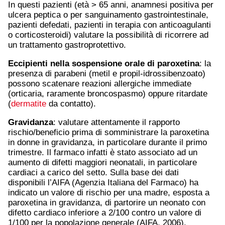
In questi pazienti (età > 65 anni, anamnesi positiva per
ulcera peptica o per sanguinamento gastrointestinale,
pazienti defedati, pazienti in terapia con anticoagulanti
o corticosteroidi) valutare la possibilità di ricorrere ad
un trattamento gastroprotettivo.
Eccipienti nella sospensione orale di paroxetina
: la
presenza di parabeni (metil e propil-idrossibenzoato)
possono scatenare reazioni allergiche immediate
(orticaria, raramente broncospasmo) oppure ritardate
(
dermatite
da contatto).
Gravidanza
: valutare attentamente il rapporto
rischio/beneficio prima di somministrare la paroxetina
in donne in gravidanza, in particolare durante il primo
trimestre. Il farmaco infatti è stato associato ad un
aumento di difetti maggiori neonatali, in particolare
cardiaci a carico del setto. Sulla base dei dati
disponibili l’AIFA (Agenzia Italiana del Farmaco) ha
indicato un valore di rischio per una madre, esposta a
paroxetina in gravidanza, di partorire un neonato con
difetto cardiaco inferiore a 2/100 contro un valore di
1/100 per la popolazione generale (AIFA, 2006).