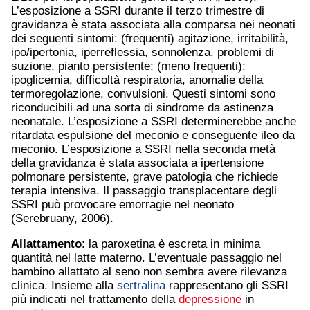
L’esposizione a SSRI durante il terzo trimestre di
gravidanza è stata associata alla comparsa nei neonati
dei seguenti sintomi: (frequenti) agitazione, irritabilità,
ipo/ipertonia, iperreflessia, sonnolenza, problemi di
suzione, pianto persistente; (meno frequenti):
ipoglicemia, difficoltà respiratoria, anomalie della
termoregolazione, convulsioni. Questi sintomi sono
riconducibili ad una sorta di sindrome da astinenza
neonatale. L’esposizione a SSRI determinerebbe anche
ritardata espulsione del meconio e conseguente ileo da
meconio. L’esposizione a SSRI nella seconda metà
della gravidanza è stata associata a ipertensione
polmonare persistente, grave patologia che richiede
terapia intensiva. Il passaggio transplacentare degli
SSRI può provocare emorragie nel neonato
(Serebruany, 2006).
Allattamento
: la paroxetina è escreta in minima
quantità nel latte materno. L’eventuale passaggio nel
bambino allattato al seno non sembra avere rilevanza
clinica. Insieme alla
sertralina
rappresentano gli SSRI
più indicati nel trattamento della
depressione
in