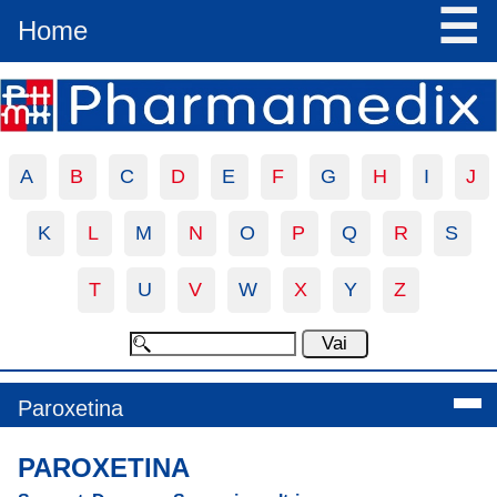
☰
Home
A
B
C
D
E
F
G
H
I
J
K
L
M
N
O
P
Q
R
S
T
U
V
W
X
Y
Z
Paroxetina
PAROXETINA