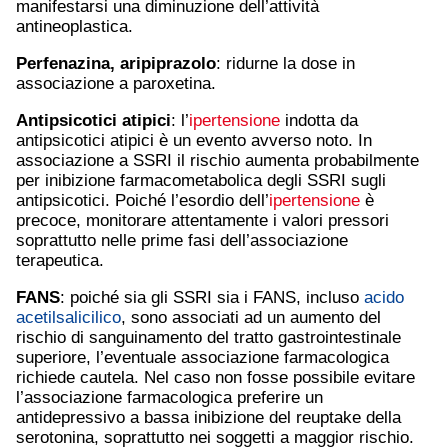
manifestarsi una diminuzione dell’attività
antineoplastica.
Perfenazina,
aripiprazolo
: ridurne la dose in
associazione a paroxetina.
Antipsicotici atipici
: l’
ipertensione
indotta da
antipsicotici atipici è un evento avverso noto. In
associazione a SSRI il rischio aumenta probabilmente
per inibizione farmacometabolica degli SSRI sugli
antipsicotici. Poiché l’esordio dell’
ipertensione
è
precoce, monitorare attentamente i valori pressori
soprattutto nelle prime fasi dell’associazione
terapeutica.
FANS
: poiché sia gli SSRI sia i FANS, incluso
acido
acetilsalicilico
, sono associati ad un aumento del
rischio di sanguinamento del tratto gastrointestinale
superiore, l’eventuale associazione farmacologica
richiede cautela. Nel caso non fosse possibile evitare
l’associazione farmacologica preferire un
antidepressivo a bassa inibizione del reuptake della
serotonina, soprattutto nei soggetti a maggior rischio.