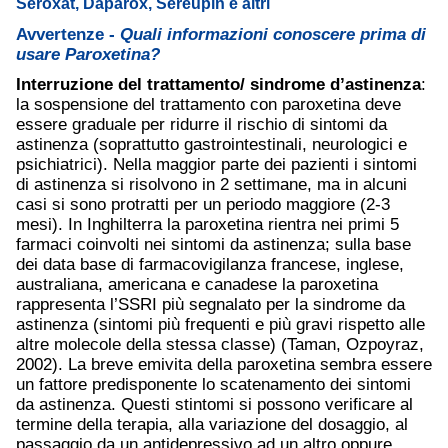
Seroxat, Daparox, Sereupin e altri
Avvertenze -
Quali informazioni conoscere prima di
usare Paroxetina?
Interruzione del trattamento/ sindrome d’astinenza
:
la sospensione del trattamento con paroxetina deve
essere graduale per ridurre il rischio di sintomi da
astinenza (soprattutto gastrointestinali, neurologici e
psichiatrici). Nella maggior parte dei pazienti i sintomi
di astinenza si risolvono in 2 settimane, ma in alcuni
casi si sono protratti per un periodo maggiore (2-3
mesi). In Inghilterra la paroxetina rientra nei primi 5
farmaci coinvolti nei sintomi da astinenza; sulla base
dei data base di farmacovigilanza francese, inglese,
australiana, americana e canadese la paroxetina
rappresenta l’SSRI più segnalato per la sindrome da
astinenza (sintomi più frequenti e più gravi rispetto alle
altre molecole della stessa classe) (Taman, Ozpoyraz,
2002). La breve emivita della paroxetina sembra essere
un fattore predisponente lo scatenamento dei sintomi
da astinenza. Questi stintomi si possono verificare al
termine della terapia, alla variazione del dosaggio, al
passaggio da un antidepressivo ad un altro oppure