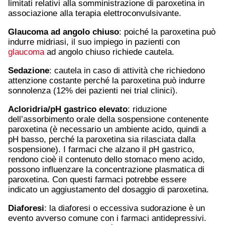
limitati relativi alla somministrazione di paroxetina in
associazione alla terapia elettroconvulsivante.
Glaucoma
ad angolo chiuso
: poiché la paroxetina può
indurre midriasi, il suo impiego in pazienti con
glaucoma
ad angolo chiuso richiede cautela.
Sedazione
: cautela in caso di attività che richiedono
attenzione costante perché la paroxetina può indurre
sonnolenza (12% dei pazienti nei trial clinici).
Acloridria/pH gastrico elevato
: riduzione
dell’assorbimento orale della sospensione contenente
paroxetina (è necessario un ambiente acido, quindi a
pH basso, perché la paroxetina sia rilasciata dalla
sospensione). I farmaci che alzano il pH gastrico,
rendono cioè il contenuto dello stomaco meno acido,
possono influenzare la concentrazione plasmatica di
paroxetina. Con questi farmaci potrebbe essere
indicato un aggiustamento del dosaggio di paroxetina.
Diaforesi
: la diaforesi o eccessiva sudorazione è un
evento avverso comune con i farmaci antidepressivi.