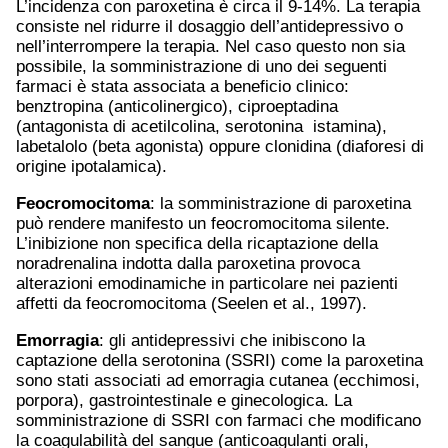
L’incidenza con paroxetina è circa il 9-14%. La terapia
consiste nel ridurre il dosaggio dell’antidepressivo o
nell’interrompere la terapia. Nel caso questo non sia
possibile, la somministrazione di uno dei seguenti
farmaci è stata associata a beneficio clinico:
benztropina (anticolinergico), ciproeptadina
(antagonista di acetilcolina, serotonina istamina),
labetalolo (beta agonista) oppure clonidina (diaforesi di
origine ipotalamica).
Feocromocitoma
: la somministrazione di paroxetina
può rendere manifesto un feocromocitoma silente.
L’inibizione non specifica della ricaptazione della
noradrenalina indotta dalla paroxetina provoca
alterazioni emodinamiche in particolare nei pazienti
affetti da feocromocitoma (Seelen et al., 1997).
Emorragia
: gli antidepressivi che inibiscono la
captazione della serotonina (SSRI) come la paroxetina
sono stati associati ad emorragia cutanea (ecchimosi,
porpora), gastrointestinale e ginecologica. La
somministrazione di SSRI con farmaci che modificano
la coagulabilità del sangue (anticoagulanti orali,