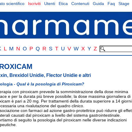
to scientifico
Iscriviti
Utenti
Etica
Contenuti
Guida
Faq
Stage
K
L
M
N
O
P
Q
R
S
T
U
V
W
X
Y
Z
IROXICAM
xin, Brexidol Unidie, Flector Unidie e altri
ologia -
Qual è la posologia di Piroxicam?
terapia con piroxicam prevede la somministrazione della dose minima
cace e per la durata più breve possibile; la dose massima giornaliera di
xicam è pari a 20 mg. Per trattamenti della durata superiore a 14 giorni
cessaria una rivalutazione del quadro clinico.
sociazione con farmaci ad azione gastro-protettrice può ridurre gli effett
aterali causati dal piroxicam a livello del sistema gastrointestinale.
rtiamo di seguito la posologia del piroxicam nelle diverse indicazioni
peutiche.