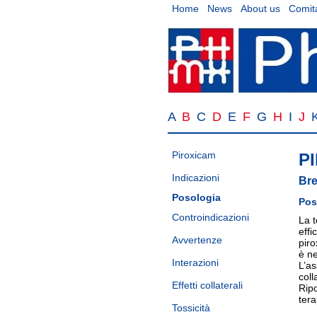
Home
News
About us
Comita
A
B
C
D
E
F
G
H
I
J
Piroxicam
P
Indicazioni
Bre
Posologia
Pos
Controindicazioni
La 
effi
Avvertenze
piro
è ne
Interazioni
L’as
coll
Effetti collaterali
Ripo
tera
Tossicità