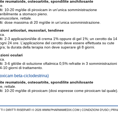
rite reumatoide
, osteoartrite, spondilite anchilosante
e.
ti: 10-20 mg/die di piroxicam in un’unica somministrazione
eribilmente a stomaco pieno.
amuscolare, rettale.
ti: dose massima di 20 mg/die in un’unica somministrazione.
ezioni articolari, muscolari, tendinee
ca.
ti: 2-3 applicazioni/die di crema 1% oppure di gel 1%; un cerotto da 14
gni 24 ore. L’applicazione del cerotto deve essere effettuata su cute
gra; la durata della terapia non deve superare gli 8 giorni.
ezioni oculari
ca.
ti: 3-6 gtt/die di soluzione oftalmica 0,5% refratte in 3 somministrazioni
4-10 giorni di trattamento.
roxicam beta-ciclodestrina)
rite reumatoide
, osteoartrite, spondilite anchilosante
e, rettale.
ti: 10-20 mg/die di piroxicam (dosi espresse come piroxicam tal quale)
TI I DIRITTI RISERVATI © 2026 WWW.PHARMAMEDIX.COM
|
CONDIZIONI D'USO
|
PRIV