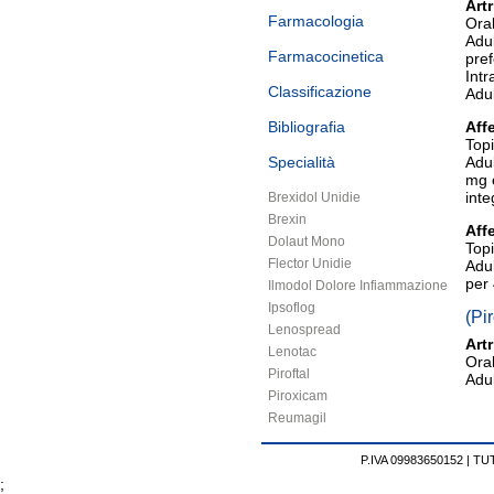
Art
Farmacologia
Oral
Adul
Farmacocinetica
pref
Intr
Classificazione
Adul
Bibliografia
Aff
Topi
Specialità
Adul
mg o
inte
Brexidol Unidie
Brexin
Aff
Dolaut Mono
Topi
Flector Unidie
Adul
per 
Ilmodol Dolore Infiammazione
Ipsoflog
(Pi
Lenospread
Art
Lenotac
Oral
Piroftal
Adul
Piroxicam
Reumagil
P.IVA 09983650152 |
TUT
;