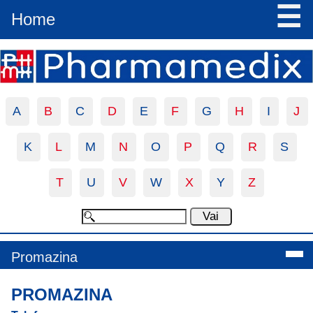
☰
Home
A
B
C
D
E
F
G
H
I
J
K
L
M
N
O
P
Q
R
S
T
U
V
W
X
Y
Z
Promazina
PROMAZINA