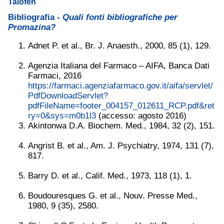
Talofen
Bibliografia -
Quali fonti bibliografiche per
Promazina?
Adnet P. et al., Br. J. Anaesth., 2000, 85 (1), 129.
Agenzia Italiana del Farmaco – AIFA, Banca Dati
Farmaci, 2016
https://farmaci.agenziafarmaco.gov.it/aifa/servlet/
PdfDownloadServlet?
pdfFileName=footer_004157_012611_RCP.pdf&ret
ry=0&sys=m0b1l3
(accesso: agosto 2016)
Akintonwa D.A. Biochem. Med., 1984, 32 (2), 151.
Angrist B. et al., Am. J. Psychiatry, 1974, 131 (7),
817.
Barry D. et al., Calif. Med., 1973, 118 (1), 1.
Boudouresques G. et al., Nouv. Presse Med.,
1980, 9 (35), 2580.