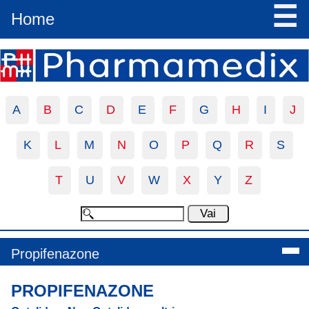
☰
Home
A
B
C
D
E
F
G
H
I
J
K
L
M
N
O
P
Q
R
S
T
U
V
W
X
Y
Z
Propifenazone
PROPIFENAZONE