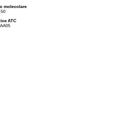
o molecolare
.50
ice ATC
AA05