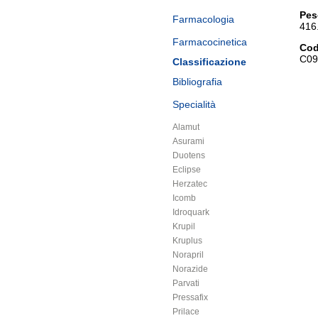
Pes
Farmacologia
416
Farmacocinetica
Cod
C09
Classificazione
Bibliografia
Specialità
Alamut
Asurami
Duotens
Eclipse
Herzatec
Icomb
Idroquark
Krupil
Kruplus
Norapril
Norazide
Parvati
Pressafix
Prilace