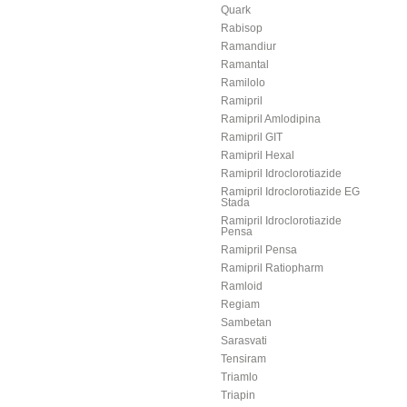
Quark
Rabisop
Ramandiur
Ramantal
Ramilolo
Ramipril
Ramipril Amlodipina
Ramipril GIT
Ramipril Hexal
Ramipril Idroclorotiazide
Ramipril Idroclorotiazide EG
Stada
Ramipril Idroclorotiazide
Pensa
Ramipril Pensa
Ramipril Ratiopharm
Ramloid
Regiam
Sambetan
Sarasvati
Tensiram
Triamlo
Triapin