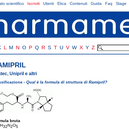
to scientifico
Iscriviti
Utenti
Etica
Contenuti
Guida
Faq
Stage
K
L
M
N
O
P
Q
R
S
T
U
V
W
X
Y
Z
AMIPRIL
tec, Unipril e altri
ssificazione -
Qual è la formula di struttura di Ramipril?
mula bruta
H
N
O
32
2
5