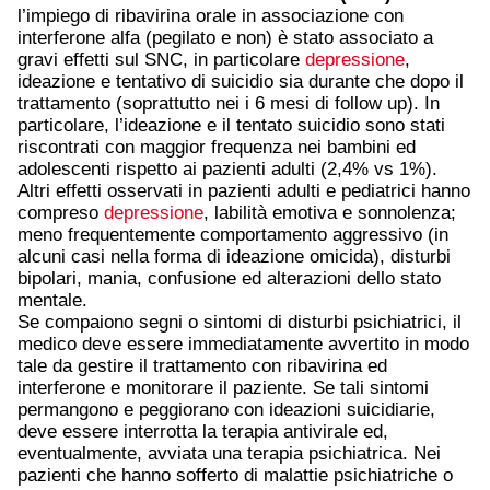
l’impiego di ribavirina orale in associazione con
interferone alfa (pegilato e non) è stato associato a
gravi effetti sul SNC, in particolare
depressione
,
ideazione e tentativo di suicidio sia durante che dopo il
trattamento (soprattutto nei i 6 mesi di follow up). In
particolare, l’ideazione e il tentato suicidio sono stati
riscontrati con maggior frequenza nei bambini ed
adolescenti rispetto ai pazienti adulti (2,4% vs 1%).
Altri effetti osservati in pazienti adulti e pediatrici hanno
compreso
depressione
, labilità emotiva e sonnolenza;
meno frequentemente comportamento aggressivo (in
alcuni casi nella forma di ideazione omicida), disturbi
bipolari, mania, confusione ed alterazioni dello stato
mentale.
Se compaiono segni o sintomi di disturbi psichiatrici, il
medico deve essere immediatamente avvertito in modo
tale da gestire il trattamento con ribavirina ed
interferone e monitorare il paziente. Se tali sintomi
permangono e peggiorano con ideazioni suicidiarie,
deve essere interrotta la terapia antivirale ed,
eventualmente, avviata una terapia psichiatrica. Nei
pazienti che hanno sofferto di malattie psichiatriche o