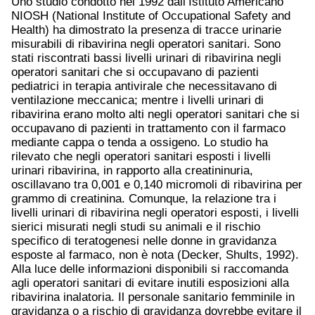
Uno studio condotto nel 1992 dall’Istituto Americano
NIOSH (National Institute of Occupational Safety and
Health) ha dimostrato la presenza di tracce urinarie
misurabili di ribavirina negli operatori sanitari. Sono
stati riscontrati bassi livelli urinari di ribavirina negli
operatori sanitari che si occupavano di pazienti
pediatrici in terapia antivirale che necessitavano di
ventilazione meccanica; mentre i livelli urinari di
ribavirina erano molto alti negli operatori sanitari che si
occupavano di pazienti in trattamento con il farmaco
mediante cappa o tenda a ossigeno. Lo studio ha
rilevato che negli operatori sanitari esposti i livelli
urinari ribavirina, in rapporto alla creatininuria,
oscillavano tra 0,001 e 0,140 micromoli di ribavirina per
grammo di creatinina. Comunque, la relazione tra i
livelli urinari di ribavirina negli operatori esposti, i livelli
sierici misurati negli studi su animali e il rischio
specifico di teratogenesi nelle donne in gravidanza
esposte al farmaco, non è nota (Decker, Shults, 1992).
Alla luce delle informazioni disponibili si raccomanda
agli operatori sanitari di evitare inutili esposizioni alla
ribavirina inalatoria. Il personale sanitario femminile in
gravidanza o a rischio di gravidanza dovrebbe evitare il