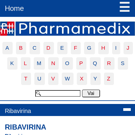
☰
Home
A
B
C
D
E
F
G
H
I
J
K
L
M
N
O
P
Q
R
S
T
U
V
W
X
Y
Z
Ribavirina
RIBAVIRINA