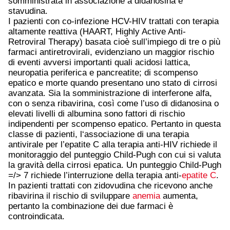
somministrata in associazione a didanosina e
stavudina.
I pazienti con co-infezione HCV-HIV trattati con terapia
altamente reattiva (HAART, Highly Active Anti-
Retroviral Therapy) basata cioè sull’impiego di tre o più
farmaci antiretrovirali, evidenziano un maggior rischio
di eventi avversi importanti quali acidosi lattica,
neuropatia periferica e pancreatite; di scompenso
epatico e morte quando presentano uno stato di cirrosi
avanzata. Sia la somministrazione di interferone alfa,
con o senza ribavirina, così come l’uso di didanosina o
elevati livelli di albumina sono fattori di rischio
indipendenti per scompenso epatico. Pertanto in questa
classe di pazienti, l‘associazione di una terapia
antivirale per l’epatite C alla terapia anti-HIV richiede il
monitoraggio del punteggio Child-Pugh con cui si valuta
la gravità della cirrosi epatica. Un punteggio Child-Pugh
=/> 7 richiede l’interruzione della terapia anti-
epatite C
.
In pazienti trattati con zidovudina che ricevono anche
ribavirina il rischio di sviluppare
anemia
aumenta,
pertanto la combinazione dei due farmaci è
controindicata.