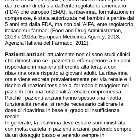
dai tre anni di età sia dall’ente regolatorio americano
(FDA) che europeo (EMA); la ribavirina, formulazione in
compresse, è stata autorizzata nei bambini a partire dai
5 anni età dalla FDA, ma non dall’AIFA, ente regolatorio
italiano sui farmaci (Food and Drug Administration,
2013 e 2013a; European Medicines Agency, 2013;
Agenzia Italiana del Farmaco, 2012).
Pazienti anziani:
attualmente non ci sono studi clinici
che dimostrano se i pazienti di età superiore a 65 anni
rispondano in maniera differente alla terapia con
ribavirina orale rispetto ai giovani adulti. La ribavirina
orale viene escreta prevalentemente per via renale e il
rischio di reazioni tossiche al farmaco è maggiore nei
pazienti con una funzionalità renale compromessa.
Poiché i pazienti anziani hanno spesso una ridotta
funzionalità renale, si rende necessario calibrare la
dose di ribavirina in base al grado di insufficienza
renale.
In generale, la ribavirina deve essere somministrata
con molta cautela in pazienti anziani, partendo sempre
da un dosaggio basso e tenendo sempre in