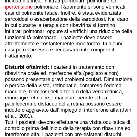
inclusa dispnea, infiltrati polmonari, polmonite ed
ipertensione
polmonare. Raramente si sono verificati
casi di polmonite fatale. Inoltre, è stata evidenziata
sarcoidosi o esacerbazione della sarcoidosi. Nel caso
in cui durante la terapia con ribavirina si formino
infiltrati polmonari oppure si verifichi una riduzione della
funzionalità polmonare, il paziente deve essere
attentamente e costantemente monitorato. In alcuni
casi potrebbe essere necessario interrompere il
trattamento.
Disturbi oftalmici:
i pazienti in trattamento con
ribavirina orale ed interferone alfa (pegilato e non)
possono presentare gravi problemi oculari. Diminuzione
o perdita della vista, retinopatie, compreso l’edema
maculare, trombosi dell’arteria o della vena retinica,
emorragie retiniche e maculari, neurite ottica,
papilledema e distacco della retina possono essere
indotte o aggravate dall’impiego di interferone alfa (Jain
et al., 2001).
Tutti i pazienti devono effettuare una visita oculistica di
controllo prima dell’inizio della terapia con ribavirina ed
interferone alfa. I pazienti con pre-esistenti disturbi