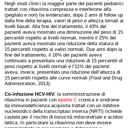
Negli studi clinici la maggior parte dei pazienti pediatrici
trattati con ribavirina compresse e interferone alfa
(pegilato e non) ha evidenziato, dopo 2 anni di follow up
dalla fine della terapia, valori di peso e altezza tornati ai
livelli basali. Alla fine del trattamento, il 43% dei
pazienti aveva mostrato una diminuzione del peso di 15
percentili rispetto ai livelli normali, mentre il 25% dei
pazienti aveva mostrato una riduzione della statura di
15 percentili rispetto ai valori normali. Due anni dopo la
fine del trattamento, il 16% dei pazienti aveva
continuato a presentare una riduzione di 15 percentili di
peso rispetto ai livelli normali e l’11% dei pazienti
aveva, invece, presentato una riduzione dell’altezza di
15 percentili rispetto alle curve normali (Food and Drug
Administration, 2013).
Co-infezione HCV-HIV:
la somministrazione di
ribavirina in pazienti con
epatite C
cronica e sindrome
da immunodeficienza acquisita trattati con un inibitore
nucleosidico della transcriptasi inversa (NRTI) richiede
cautela per il rischio di tossicità mitocondriale e acidosi
lattica. In particolare la ribavirina non deve essere