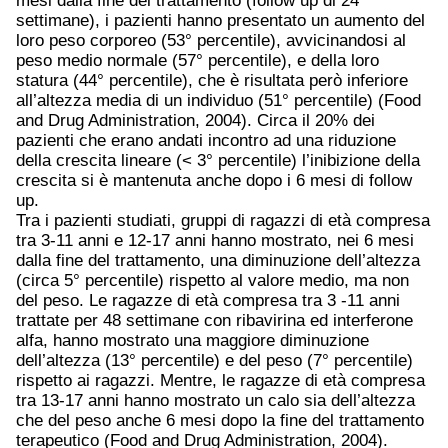
mesi dalla fine del trattamento (follow up di 24
settimane), i pazienti hanno presentato un aumento del
loro peso corporeo (53° percentile), avvicinandosi al
peso medio normale (57° percentile), e della loro
statura (44° percentile), che è risultata però inferiore
all’altezza media di un individuo (51° percentile) (Food
and Drug Administration, 2004). Circa il 20% dei
pazienti che erano andati incontro ad una riduzione
della crescita lineare (< 3° percentile) l’inibizione della
crescita si è mantenuta anche dopo i 6 mesi di follow
up.
Tra i pazienti studiati, gruppi di ragazzi di età compresa
tra 3-11 anni e 12-17 anni hanno mostrato, nei 6 mesi
dalla fine del trattamento, una diminuzione dell’altezza
(circa 5° percentile) rispetto al valore medio, ma non
del peso. Le ragazze di età compresa tra 3 -11 anni
trattate per 48 settimane con ribavirina ed interferone
alfa, hanno mostrato una maggiore diminuzione
dell’altezza (13° percentile) e del peso (7° percentile)
rispetto ai ragazzi. Mentre, le ragazze di età compresa
tra 13-17 anni hanno mostrato un calo sia dell’altezza
che del peso anche 6 mesi dopo la fine del trattamento
terapeutico (Food and Drug Administration, 2004).