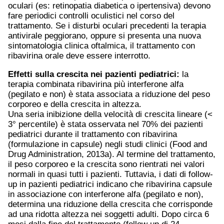
oculari (es: retinopatia diabetica o ipertensiva) devono
fare periodici controlli oculistici nel corso del
trattamento. Se i disturbi oculari precedenti la terapia
antivirale peggiorano, oppure si presenta una nuova
sintomatologia clinica oftalmica, il trattamento con
ribavirina orale deve essere interrotto.
Effetti sulla crescita nei pazienti pediatrici:
la
terapia combinata ribavirina più interferone alfa
(pegilato e non) è stata associata a riduzione del peso
corporeo e della crescita in altezza.
Una seria inibizione della velocità di crescita lineare (<
3° percentile) è stata osservata nel 70% dei pazienti
pediatrici durante il trattamento con ribavirina
(formulazione in capsule) negli studi clinici (Food and
Drug Administration, 2013a). Al termine del trattamento,
il peso corporeo e la crescita sono rientrati nei valori
normali in quasi tutti i pazienti. Tuttavia, i dati di follow-
up in pazienti pediatrici indicano che ribavirina capsule
in associazione con interferone alfa (pegilato e non),
determina una riduzione della crescita che corrisponde
ad una ridotta altezza nei soggetti adulti. Dopo circa 6