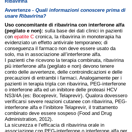
Ribavirina
Avvertenze -
Quali informazioni conoscere prima di
usare Ribavirina?
Uso concomitante di ribavirina con interferone alfa
(pegilato e non):
sulla base dei dati clinici in pazienti
con
epatite C
cronica, la ribavirina in monoterapia ha
evidenziato un effetto antivirale temporaneo; di
conseguenza il farmaco non deve essere usato da
solo, ma in associazione all’interferone alfa.
I pazienti che ricevono la terapia combinata, ribavirina
più interferone alfa (pegilato e non) devono tenere
conto delle avvertenze, delle controindicazioni e delle
precauzioni di entrambi i farmaci. Analogamente per i
pazienti in terapia tripla con ribavirina, PEG-interferone
o interferone alfa ed un inibitore delle proteasi HCV
NS3/4A (es: Boceprevir, Telaprevir). Qualora dovessero
verificarsi severe reazioni cutanee con ribavirina, PEG-
interferone alfa e l’inibitore Telaprevir, il trattamento
combinato deve essere sospeso (Food and Drug
Administration, 2012).
La sicurezza e l’efficacia di ribavirina orale in
associazione con PEG-interferone o interferone alfa per