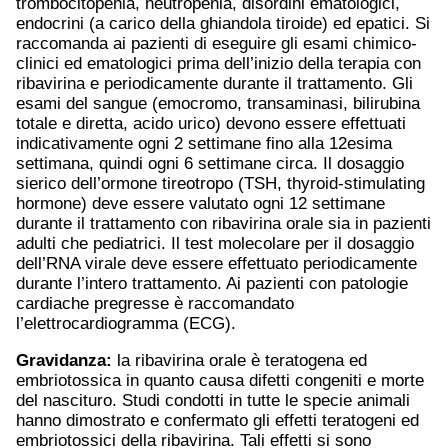
trombocitopenia, neutropenia, disordini ematologici,
endocrini (a carico della ghiandola tiroide) ed epatici. Si
raccomanda ai pazienti di eseguire gli esami chimico-
clinici ed ematologici prima dell’inizio della terapia con
ribavirina e periodicamente durante il trattamento. Gli
esami del sangue (emocromo, transaminasi, bilirubina
totale e diretta, acido urico) devono essere effettuati
indicativamente ogni 2 settimane fino alla 12esima
settimana, quindi ogni 6 settimane circa. Il dosaggio
sierico dell’ormone tireotropo (TSH, thyroid-stimulating
hormone) deve essere valutato ogni 12 settimane
durante il trattamento con ribavirina orale sia in pazienti
adulti che pediatrici. Il test molecolare per il dosaggio
dell’RNA virale deve essere effettuato periodicamente
durante l’intero trattamento. Ai pazienti con patologie
cardiache pregresse è raccomandato
l’elettrocardiogramma (ECG).
Gravidanza:
la ribavirina orale è teratogena ed
embriotossica in quanto causa difetti congeniti e morte
del nascituro. Studi condotti in tutte le specie animali
hanno dimostrato e confermato gli effetti teratogeni ed
embriotossici della ribavirina. Tali effetti si sono