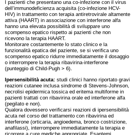
I pazienti che presentano una co-infezione con il virus
dell’immunodeficienza acquisita (co-infezione HCV-
HIV) in trattamento con terapia antiretrovirale altamente
attiva (HAART) in associazione con interferone alfa
hanno una elevata possibilità di sviluppare uno
scompenso epatico rispetto ai pazienti che non
ricevono la terapia HAART.
Monitorare costantemente lo stato clinico e la
funzionalità epatica del paziente, se si verifica uno
scompenso epatico ridurre immediatamente il dosaggio
o interrompere la terapia ribavirina-interferone
(punteggio di Child-Pugh > 6).
Ipersensibilità acuta:
studi clinici hanno riportato gravi
reazioni cutanee inclusa sindrome di Stevens-Johnson,
necrolisi epidermica tossica ed eritema multiforme in
pazienti trattati con ribavirina orale ed interferone alfa
(pegilato e non).
Qualora dovessero verificarsi reazioni di ipersensibilità
acuta nel corso del trattamento con ribavirina ed
interferone (orticaria, angioedema, bronco costrizione,
anafilassi), interrompere immediatamente la terapia e
ricorrere a cure mediche appropriate. Esantemi