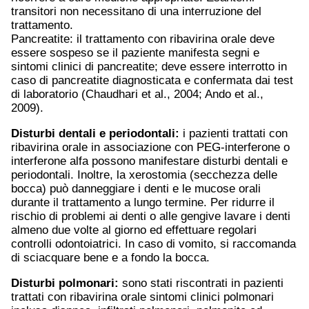
transitori non necessitano di una interruzione del
trattamento.
Pancreatite: il trattamento con ribavirina orale deve
essere sospeso se il paziente manifesta segni e
sintomi clinici di pancreatite; deve essere interrotto in
caso di pancreatite diagnosticata e confermata dai test
di laboratorio (Chaudhari et al., 2004; Ando et al.,
2009).
Disturbi dentali e periodontali:
i pazienti trattati con
ribavirina orale in associazione con PEG-interferone o
interferone alfa possono manifestare disturbi dentali e
periodontali. Inoltre, la xerostomia (secchezza delle
bocca) può danneggiare i denti e le mucose orali
durante il trattamento a lungo termine. Per ridurre il
rischio di problemi ai denti o alle gengive lavare i denti
almeno due volte al giorno ed effettuare regolari
controlli odontoiatrici. In caso di vomito, si raccomanda
di sciacquare bene e a fondo la bocca.
Disturbi polmonari:
sono stati riscontrati in pazienti
trattati con ribavirina orale sintomi clinici polmonari