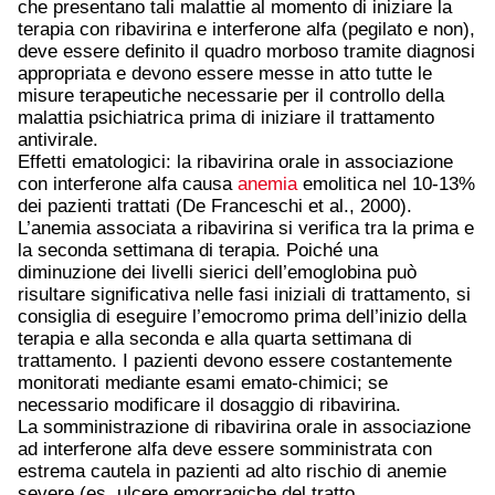
che presentano tali malattie al momento di iniziare la
terapia con ribavirina e interferone alfa (pegilato e non),
deve essere definito il quadro morboso tramite diagnosi
appropriata e devono essere messe in atto tutte le
misure terapeutiche necessarie per il controllo della
malattia psichiatrica prima di iniziare il trattamento
antivirale.
Effetti ematologici: la ribavirina orale in associazione
con interferone alfa causa
anemia
emolitica nel 10-13%
dei pazienti trattati (De Franceschi et al., 2000).
L’anemia associata a ribavirina si verifica tra la prima e
la seconda settimana di terapia. Poiché una
diminuzione dei livelli sierici dell’emoglobina può
risultare significativa nelle fasi iniziali di trattamento, si
consiglia di eseguire l’emocromo prima dell’inizio della
terapia e alla seconda e alla quarta settimana di
trattamento. I pazienti devono essere costantemente
monitorati mediante esami emato-chimici; se
necessario modificare il dosaggio di ribavirina.
La somministrazione di ribavirina orale in associazione
ad interferone alfa deve essere somministrata con
estrema cautela in pazienti ad alto rischio di anemie
severe (es. ulcere emorragiche del tratto