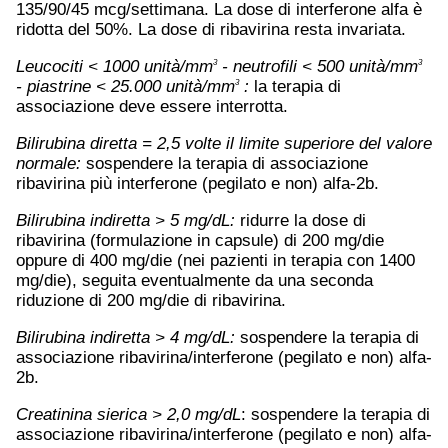
135/90/45 mcg/settimana. La dose di interferone alfa è
ridotta del 50%. La dose di ribavirina resta invariata.
Leucociti < 1000 unità/mm
- neutrofili < 500 unità/mm
3
3
- piastrine < 25.000 unità/mm
:
la terapia di
3
associazione deve essere interrotta.
Bilirubina diretta = 2,5 volte il limite superiore del valore
normale:
sospendere la terapia di associazione
ribavirina più interferone (pegilato e non) alfa-2b.
Bilirubina indiretta > 5 mg/dL:
ridurre la dose di
ribavirina (formulazione in capsule) di 200 mg/die
oppure di 400 mg/die (nei pazienti in terapia con 1400
mg/die), seguita eventualmente da una seconda
riduzione di 200 mg/die di ribavirina.
Bilirubina indiretta > 4 mg/dL:
sospendere la terapia di
associazione ribavirina/interferone (pegilato e non) alfa-
2b.
Creatinina sierica > 2,0 mg/dL
: sospendere la terapia di
associazione ribavirina/interferone (pegilato e non) alfa-