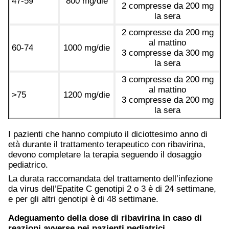
47-59
800 mg/die
2 compresse da 200 mg
la sera
2 compresse da 200 mg
al mattino
60-74
1000 mg/die
3 compresse da 300 mg
la sera
3 compresse da 200 mg
al mattino
>75
1200 mg/die
3 compresse da 200 mg
la sera
I pazienti che hanno compiuto il diciottesimo anno di
età durante il trattamento terapeutico con ribavirina,
devono completare la terapia seguendo il dosaggio
pediatrico.
La durata raccomandata del trattamento dell’infezione
da virus dell’Epatite C genotipi 2 o 3 è di 24 settimane,
e per gli altri genotipi è di 48 settimane.
Adeguamento della dose di ribavirina in caso di
reazioni avverse nei pazienti pediatrici