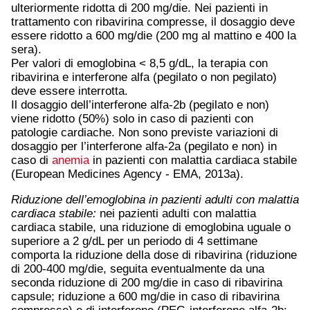
ulteriormente ridotta di 200 mg/die. Nei pazienti in
trattamento con ribavirina compresse, il dosaggio deve
essere ridotto a 600 mg/die (200 mg al mattino e 400 la
sera).
Per valori di emoglobina < 8,5 g/dL, la terapia con
ribavirina e interferone alfa (pegilato o non pegilato)
deve essere interrotta.
Il dosaggio dell’interferone alfa-2b (pegilato e non)
viene ridotto (50%) solo in caso di pazienti con
patologie cardiache. Non sono previste variazioni di
dosaggio per l’interferone alfa-2a (pegilato e non) in
caso di
anemia
in pazienti con malattia cardiaca stabile
(European Medicines Agency - EMA, 2013a).
Riduzione dell’emoglobina in pazienti adulti con malattia
cardiaca stabile:
nei pazienti adulti con malattia
cardiaca stabile, una riduzione di emoglobina uguale o
superiore a 2 g/dL per un periodo di 4 settimane
comporta la riduzione della dose di ribavirina (riduzione
di 200-400 mg/die, seguita eventualmente da una
seconda riduzione di 200 mg/die in caso di ribavirina
capsule; riduzione a 600 mg/die in caso di ribavirina