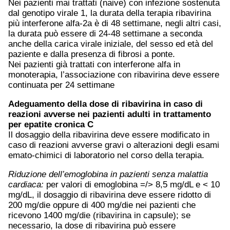
Nei pazienti mai trattati (naive) con infezione sostenuta
dal genotipo virale 1, la durata della terapia ribavirina
più interferone alfa-2a è di 48 settimane, negli altri casi,
la durata può essere di 24-48 settimane a seconda
anche della carica virale iniziale, del sesso ed età del
paziente e dalla presenza di fibrosi a ponte.
Nei pazienti già trattati con interferone alfa in
monoterapia, l’associazione con ribavirina deve essere
continuata per 24 settimane
Adeguamento della dose di ribavirina in caso di
reazioni avverse nei pazienti adulti in trattamento
per epatite cronica C
Il dosaggio della ribavirina deve essere modificato in
caso di reazioni avverse gravi o alterazioni degli esami
emato-chimici di laboratorio nel corso della terapia.
Riduzione dell’emoglobina in pazienti senza malattia
cardiaca:
per valori di emoglobina =/> 8,5 mg/dL e < 10
mg/dL, il dosaggio di ribavirina deve essere ridotto di
200 mg/die oppure di 400 mg/die nei pazienti che
ricevono 1400 mg/die (ribavirina in capsule); se
necessario, la dose di ribavirina può essere