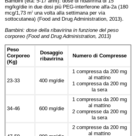
Bambini (età: 5-17 anni): dose di ribavirina di 15
mg/kg/die in due dosi più PEG-interferone alfa-2a (180
mcg/1,73 m
una volta alla settimana per via
2
sottocutanea) (Food and Drug Administration, 2013).
Bambini: dose della ribavirina in funzione del peso
corporeo (Food and Drug Administration, 2013)
Peso
Dosaggio
Corporeo
Numero di Compresse
ribavirina
(Kg)
1 compressa da 200 mg
al mattino
23-33
400 mg/die
1 compressa da 200 mg
la sera
1 compressa da 200 mg
al mattino
34-46
600 mg/die
2 compresse da 200 mg
la sera
2 compresse da 200 mg
al mattino