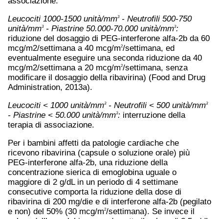
associazione.
Leucociti 1000-1500 unità/mm
- Neutrofili 500-750
3
unità/mm
- Piastrine 50.000-70.000 unità/mm
:
3
3
riduzione del dosaggio di PEG-interferone alfa-2b da 60
mcg/m2/settimana a 40 mcg/m
/settimana, ed
2
eventualmente eseguire una seconda riduzione da 40
mcg/m2/settimana a 20 mcg/m
/settimana, senza
2
modificare il dosaggio della ribavirina) (Food and Drug
Administration, 2013a).
Leucociti < 1000 unità/mm
- Neutrofili < 500 unità/mm
3
3
- Piastrine < 50.000 unità/mm
:
interruzione della
3
terapia di associazione.
Per i bambini affetti da patologie cardiache che
ricevono ribavirina (capsule o soluzione orale) più
PEG-interferone alfa-2b, una riduzione della
concentrazione sierica di emoglobina uguale o
maggiore di 2 g/dL in un periodo di 4 settimane
consecutive comporta la riduzione della dose di
ribavirina di 200 mg/die e di interferone alfa-2b (pegilato
e non) del 50% (30 mcg/m
/settimana). Se invece il
2