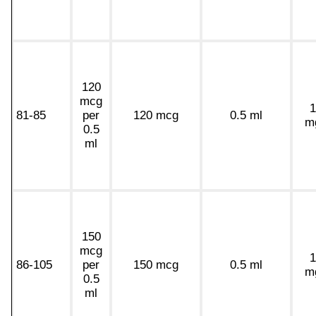
120
mcg
1
81-85
per
120 mcg
0.5 ml
m
0.5
ml
150
mcg
1
86-105
per
150 mcg
0.5 ml
m
0.5
ml