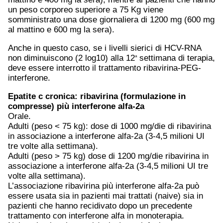
un peso corporeo superiore a 75 Kg viene
somministrato una dose giornaliera di 1200 mg (600 mg
al mattino e 600 mg la sera).
Anche in questo caso, se i livelli sierici di HCV-RNA
non diminuiscono (2 log10) alla 12
settimana di terapia,
a
deve essere interrotto il trattamento ribavirina-PEG-
interferone.
Epatite c
cronica: ribavirina (formulazione in
compresse) più interferone alfa-2a
Orale.
Adulti (peso < 75 kg): dose di 1000 mg/die di ribavirina
in associazione a interferone alfa-2a (3-4,5 milioni UI
tre volte alla settimana).
Adulti (peso > 75 kg) dose di 1200 mg/die ribavirina in
associazione a interferone alfa-2a (3-4,5 milioni UI tre
volte alla settimana).
L’associazione ribavirina più interferone alfa-2a può
essere usata sia in pazienti mai trattati (naive) sia in
pazienti che hanno recidivato dopo un precedente
trattamento con interferone alfa in monoterapia.