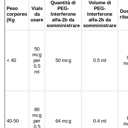
Quantità di
Volume di
Peso
Vials
PEG-
PEG-
Dos
corporeo
da
Interferone
Interferone
rib
(Kg
usare
alfa-2b da
alfa-2b da
somministrare
somministrare
50
mcg
< 40
per
50 mcg
0.5 ml
m
0.5
ml
80
mcg
40-50
per
64 mcg
0.4 ml
m
0.5