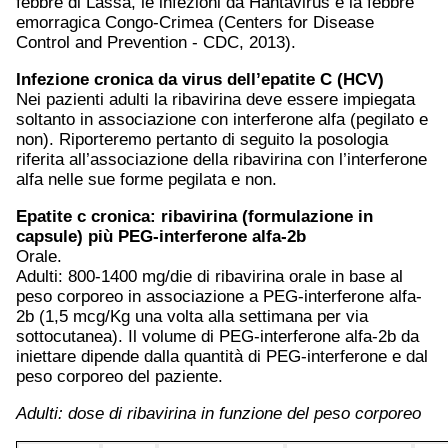
febbre di Lassa, le infezioni da Hantavirus e la febbre
emorragica Congo-Crimea (Centers for Disease
Control and Prevention - CDC, 2013).
Infezione cronica da virus dell’epatite C (HCV)
Nei pazienti adulti la ribavirina deve essere impiegata
soltanto in associazione con interferone alfa (pegilato e
non). Riporteremo pertanto di seguito la posologia
riferita all’associazione della ribavirina con l’interferone
alfa nelle sue forme pegilata e non.
Epatite c
cronica: ribavirina (formulazione in
capsule) più PEG-interferone alfa-2b
Orale.
Adulti: 800-1400 mg/die di ribavirina orale in base al
peso corporeo in associazione a PEG-interferone alfa-
2b (1,5 mcg/Kg una volta alla settimana per via
sottocutanea). Il volume di PEG-interferone alfa-2b da
iniettare dipende dalla quantità di PEG-interferone e dal
peso corporeo del paziente.
Adulti: dose di ribavirina in funzione del peso corporeo