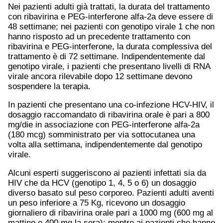
Nei pazienti adulti già trattati, la durata del trattamento
con ribavirina e PEG-interferone alfa-2a deve essere di
48 settimane; nei pazienti con genotipo virale 1 che non
hanno risposto ad un precedente trattamento con
ribavirina e PEG-interferone, la durata complessiva del
trattamento è di 72 settimane. Indipendentemente dal
genotipo virale, i pazienti che presentano livelli di RNA
virale ancora rilevabile dopo 12 settimane devono
sospendere la terapia.
In pazienti che presentano una co-infezione HCV-HIV, il
dosaggio raccomandato di ribavirina orale è pari a 800
mg/die in associazione con PEG-interferone alfa-2a
(180 mcg) somministrato per via sottocutanea una
volta alla settimana, indipendentemente dal genotipo
virale.
Alcuni esperti suggeriscono ai pazienti infettati sia da
HIV che da HCV (genotipo 1, 4, 5 o 6) un dosaggio
diverso basato sul peso corporeo. Pazienti adulti aventi
un peso inferiore a 75 Kg, ricevono un dosaggio
giornaliero di ribavirina orale pari a 1000 mg (600 mg al
mattino e 400 mg la sera); mentre ai pazienti che hanno