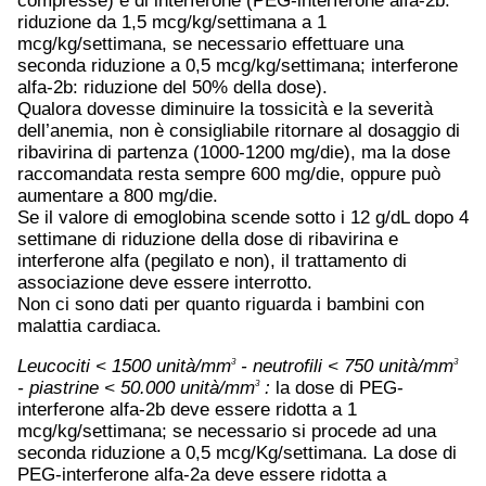
compresse) e di interferone (PEG-interferone alfa-2b:
riduzione da 1,5 mcg/kg/settimana a 1
mcg/kg/settimana, se necessario effettuare una
seconda riduzione a 0,5 mcg/kg/settimana; interferone
alfa-2b: riduzione del 50% della dose).
Qualora dovesse diminuire la tossicità e la severità
dell’anemia, non è consigliabile ritornare al dosaggio di
ribavirina di partenza (1000-1200 mg/die), ma la dose
raccomandata resta sempre 600 mg/die, oppure può
aumentare a 800 mg/die.
Se il valore di emoglobina scende sotto i 12 g/dL dopo 4
settimane di riduzione della dose di ribavirina e
interferone alfa (pegilato e non), il trattamento di
associazione deve essere interrotto.
Non ci sono dati per quanto riguarda i bambini con
malattia cardiaca.
Leucociti < 1500 unità/mm
- neutrofili < 750 unità/mm
3
3
- piastrine < 50.000 unità/mm
:
la dose di PEG-
3
interferone alfa-2b deve essere ridotta a 1
mcg/kg/settimana; se necessario si procede ad una
seconda riduzione a 0,5 mcg/Kg/settimana. La dose di
PEG-interferone alfa-2a deve essere ridotta a