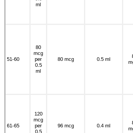
ml
80
mcg
51-60
per
80 mcg
0.5 ml
m
0.5
ml
120
mcg
61-65
per
96 mcg
0.4 ml
m
0.5