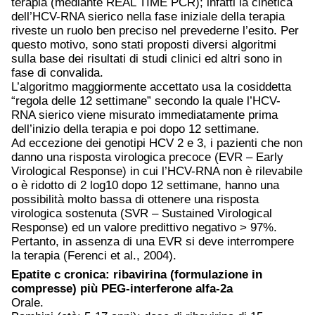
terapia (mediante REAL TIME PCR); infatti la cinetica
dell’HCV-RNA sierico nella fase iniziale della terapia
riveste un ruolo ben preciso nel prevederne l’esito. Per
questo motivo, sono stati proposti diversi algoritmi
sulla base dei risultati di studi clinici ed altri sono in
fase di convalida.
L’algoritmo maggiormente accettato usa la cosiddetta
“regola delle 12 settimane” secondo la quale l’HCV-
RNA sierico viene misurato immediatamente prima
dell’inizio della terapia e poi dopo 12 settimane.
Ad eccezione dei genotipi HCV 2 e 3, i pazienti che non
danno una risposta virologica precoce (EVR – Early
Virological Response) in cui l’HCV-RNA non è rilevabile
o è ridotto di 2 log10 dopo 12 settimane, hanno una
possibilità molto bassa di ottenere una risposta
virologica sostenuta (SVR – Sustained Virological
Response) ed un valore predittivo negativo > 97%.
Pertanto, in assenza di una EVR si deve interrompere
la terapia (Ferenci et al., 2004).
Epatite c
cronica: ribavirina (formulazione in
compresse) più PEG-interferone alfa-2a
Orale.