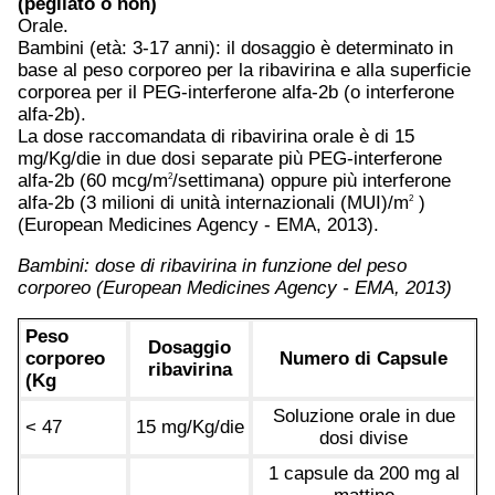
(pegilato o non)
Orale.
Bambini (età: 3-17 anni): il dosaggio è determinato in
base al peso corporeo per la ribavirina e alla superficie
corporea per il PEG-interferone alfa-2b (o interferone
alfa-2b).
La dose raccomandata di ribavirina orale è di 15
mg/Kg/die in due dosi separate più PEG-interferone
alfa-2b (60 mcg/m
/settimana) oppure più interferone
2
alfa-2b (3 milioni di unità internazionali (MUI)/m
)
2
(European Medicines Agency - EMA, 2013).
Bambini: dose di ribavirina in funzione del peso
corporeo (European Medicines Agency - EMA, 2013)
Peso
Dosaggio
corporeo
Numero di Capsule
ribavirina
(Kg
Soluzione orale in due
< 47
15 mg/Kg/die
dosi divise
1 capsule da 200 mg al