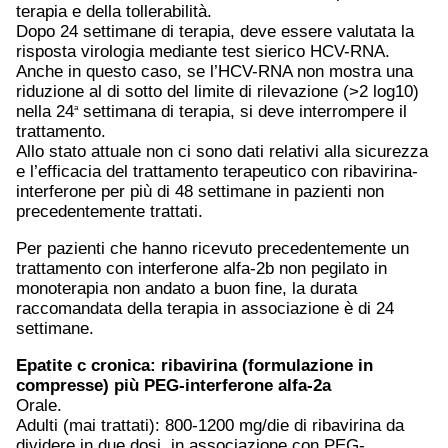
terapia e della tollerabilità.
Dopo 24 settimane di terapia, deve essere valutata la
risposta virologia mediante test sierico HCV-RNA.
Anche in questo caso, se l’HCV-RNA non mostra una
riduzione al di sotto del limite di rilevazione (>2 log10)
nella 24
settimana di terapia, si deve interrompere il
a
trattamento.
Allo stato attuale non ci sono dati relativi alla sicurezza
e l’efficacia del trattamento terapeutico con ribavirina-
interferone per più di 48 settimane in pazienti non
precedentemente trattati.
Per pazienti che hanno ricevuto precedentemente un
trattamento con interferone alfa-2b non pegilato in
monoterapia non andato a buon fine, la durata
raccomandata della terapia in associazione è di 24
settimane.
Epatite c
cronica: ribavirina (formulazione in
compresse) più PEG-interferone alfa-2a
Orale.
Adulti (mai trattati): 800-1200 mg/die di ribavirina da
dividere in due dosi, in associazione con PEG-