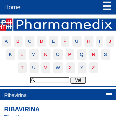
☰
Home
A
B
C
D
E
F
G
H
I
J
K
L
M
N
O
P
Q
R
S
T
U
V
W
X
Y
Z
Ribavirina
RIBAVIRINA