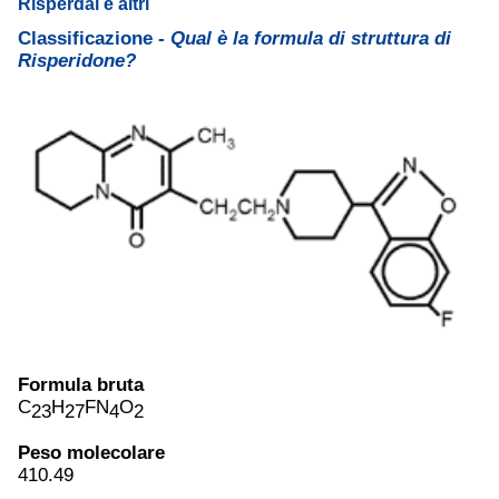
Risperdal e altri
Classificazione -
Qual è la formula di struttura di
Risperidone?
Formula bruta
C
H
FN
O
23
27
4
2
Peso molecolare
410.49