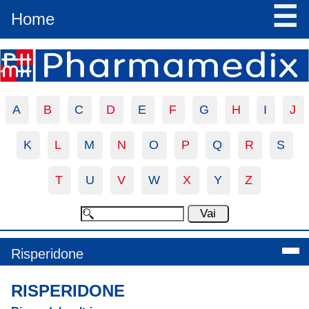
☰
Home
A
B
C
D
E
F
G
H
I
J
K
L
M
N
O
P
Q
R
S
T
U
V
W
X
Y
Z
Risperidone
RISPERIDONE