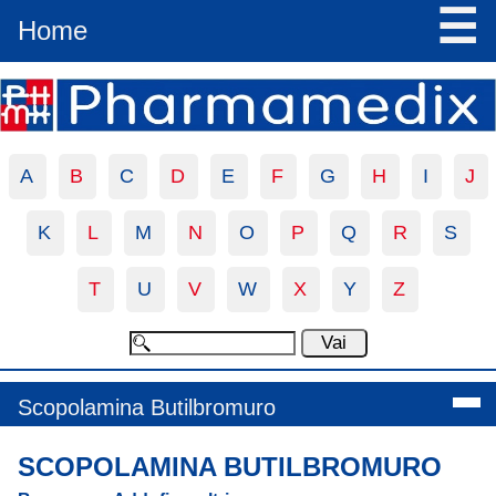
☰
Home
A
B
C
D
E
F
G
H
I
J
K
L
M
N
O
P
Q
R
S
T
U
V
W
X
Y
Z
Scopolamina Butilbromuro
SCOPOLAMINA BUTILBROMURO