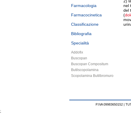
2) l
Farmacologia
nel 
del 
Farmacocinetica
(
dol
movi
Classificazione
urin
Bibliografia
Specialità
Addofix
Buscopan
Buscopan Compositum
Butilscopolamina
Scopolamina Butilbromuro
P.IVA 09983650152 |
TUT
;