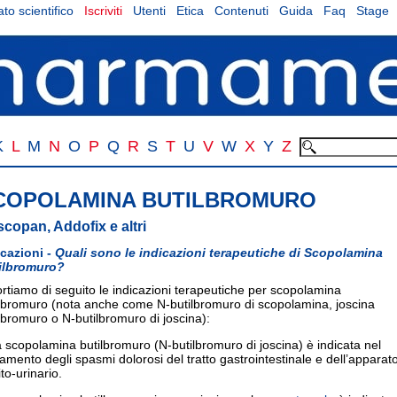
to scientifico
Iscriviti
Utenti
Etica
Contenuti
Guida
Faq
Stage
K
L
M
N
O
P
Q
R
S
T
U
V
W
X
Y
Z
COPOLAMINA BUTILBROMURO
copan, Addofix e altri
icazioni -
Quali sono le indicazioni terapeutiche di Scopolamina
ilbromuro?
rtiamo di seguito le indicazioni terapeutiche per scopolamina
ilbromuro (nota anche come N-butilbromuro di scopolamina, joscina
lbromuro o N-butilbromuro di joscina):
a scopolamina butilbromuro (N-butilbromuro di joscina) è indicata nel
tamento degli spasmi dolorosi del tratto gastrointestinale e dell’apparat
to-urinario.