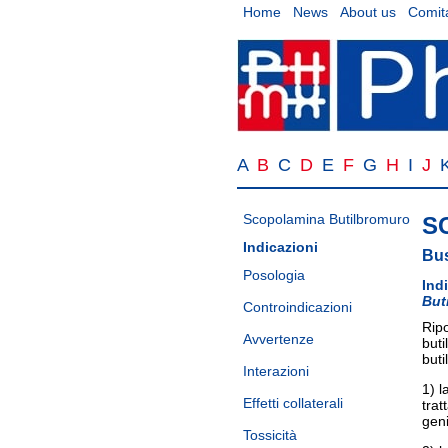
Home
News
About us
Comita
A
B
C
D
E
F
G
H
I
J
Scopolamina Butilbromuro
S
Indicazioni
Bus
Posologia
Ind
But
Controindicazioni
Ripo
Avvertenze
but
buti
Interazioni
1) l
Effetti collaterali
trat
geni
Tossicità