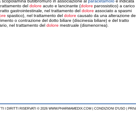
a scopolamina butilbromuro in associazione al
paracetamolo
è indicata
trattamento del
dolore
acuto e lancinante (
dolore
parossistico) a carico
tratto gastrointestinale, nel trattamento del
dolore
associato a spasmi
ore
spastico), nel trattamento del
dolore
causato da una alterazione de
mento o contrazione del dotto biliare (discinesia biliare) e del tratto
ario, nel trattamento del
dolore
mestruale (dismenorrea).
TI I DIRITTI RISERVATI © 2026 WWW.PHARMAMEDIX.COM
|
CONDIZIONI D'USO
|
PRIV