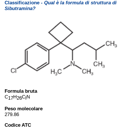
Classificazione -
Qual è la formula di struttura di
Sibutramina?
Formula bruta
C
H
C
N
17
26
l
Peso molecolare
279.86
Codice ATC