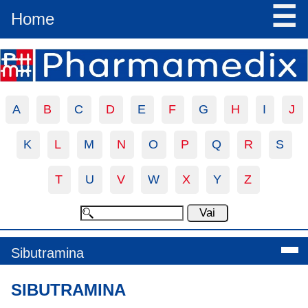
☰
Home
A
B
C
D
E
F
G
H
I
J
K
L
M
N
O
P
Q
R
S
T
U
V
W
X
Y
Z
Sibutramina
SIBUTRAMINA