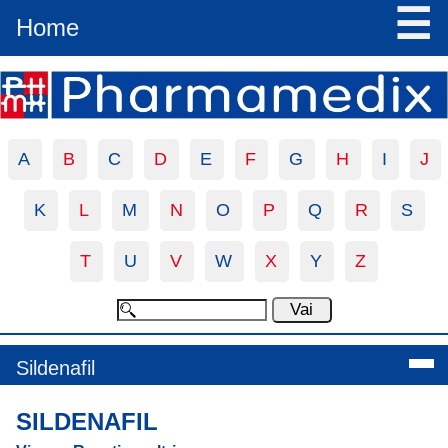
☰
Home
A
B
C
D
E
F
G
H
I
J
K
L
M
N
O
P
Q
R
S
T
U
V
W
X
Y
Z
Sildenafil
SILDENAFIL