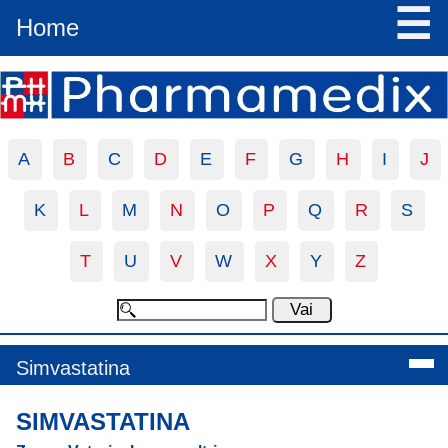
☰
Home
A
B
C
D
E
F
G
H
I
J
K
L
M
N
O
P
Q
R
S
T
U
V
W
X
Y
Z
Simvastatina
SIMVASTATINA