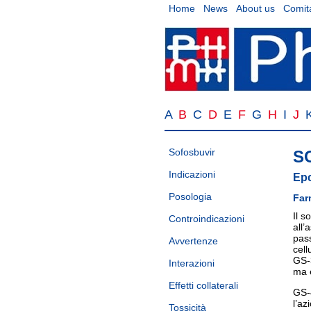
Home
News
About us
Comita
A
B
C
D
E
F
G
H
I
J
Sofosbuvir
S
Indicazioni
Epc
Posologia
Far
Il s
Controindicazioni
all’
pass
Avvertenze
cell
GS-
Interazioni
ma è
Effetti collaterali
GS-4
l’az
Tossicità