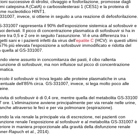
ioni successive di idrolisi, clivaggio e fosforilazione, promosse dagli
mi catepsina A (CatA) o carbossilesterasi 1 (CES1) e la proteina di
ame nucleotidico HINT1.
31007, invece, si ottiene in seguito a una reazione di defosforilazione.
S-331007 rappresenta il 90% dell’esposizione sistemica al sofosbuvir e
uoi derivati. Il picco di concentrazione plasmatica di sofosbuvir si ha in
re tra 0,5 e 2 ore in seguito l’assunzione. Vi è una differenza tra i
etti sani e i pazienti infetti da virus dell’
epatite C
(HCV): in questi ultimi
 57% più elevata l’esposizione a sofosbuvir immodificato e ridotta del
 quella al GS-331007.
do viene assunto in concomitanza dei pasti, il cibo rallenta
sunzione di sofosbuvir, ma non influisce sul picco di concentrazione
smatica.
ircolo il sofosbuvir si trova legato alle proteine plasmatiche in una
entuale dell’85% circa. GS-331007, invece, si lega molto poco alle
eine.
ivita di sofosbuvir è di 0,4 ore, mentre quella del metabolita GS-33100
7 ore. L’eliminazione avviene principalmente per via renale nelle urine,
nche attraverso le feci e per via polmonare (espirazione).
ndo la via renale la principale via di escrezione, nei pazienti con
unzione renale l’esposizione al sofosbuvir e al metabolita GS-331007 è
riore in maniera proporzionale alla gravità della disfunzione renale
ner-Rapuch et al., 2014).