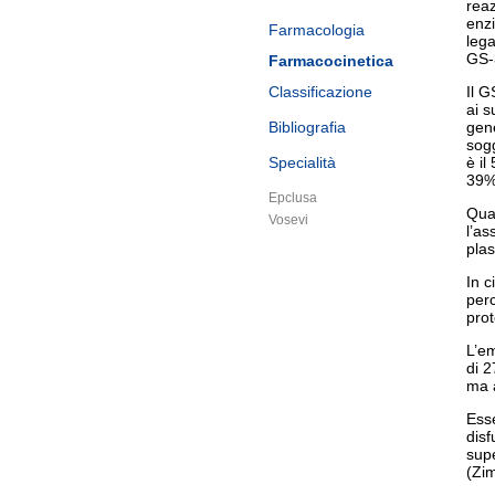
reaz
enzi
Farmacologia
leg
GS-3
Farmacocinetica
Classificazione
Il G
ai s
Bibliografia
gene
sogg
Specialità
è il
39%
Epclusa
Quan
Vosevi
l’as
pla
In c
perc
prot
L’em
di 2
ma a
Esse
disf
supe
(Zim