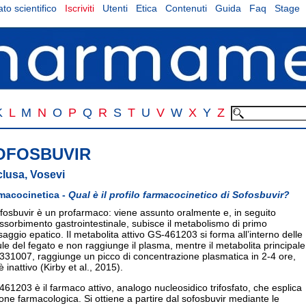
to scientifico
Iscriviti
Utenti
Etica
Contenuti
Guida
Faq
Stage
K
L
M
N
O
P
Q
R
S
T
U
V
W
X
Y
Z
OFOSBUVIR
lusa, Vosevi
macocinetica -
Qual è il profilo farmacocinetico di Sofosbuvir?
ofosbuvir è un profarmaco: viene assunto oralmente e, in seguito
assorbimento gastrointestinale, subisce il metabolismo di primo
aggio epatico. Il metabolita attivo GS-461203 si forma all’interno delle
ule del fegato e non raggiunge il plasma, mentre il metabolita principale
331007, raggiunge un picco di concentrazione plasmatica in 2-4 ore,
 inattivo (Kirby et al., 2015).
61203 è il farmaco attivo, analogo nucleosidico trifosfato, che esplica
ione farmacologica. Si ottiene a partire dal sofosbuvir mediante le