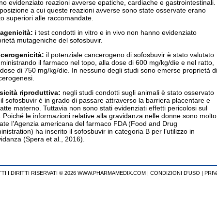
o evidenziato reazioni avverse epatiche, cardiache e gastrointestinali.
posizione a cui queste reazioni avverse sono state osservate erano
o superiori alle raccomandate.
agenicità:
i test condotti in vitro e in vivo non hanno evidenziato
rietà mutageniche del sofosbuvir.
cerogenicità:
il potenziale cancerogeno di sofosbuvir è stato valutato
inistrando il farmaco nel topo, alla dose di 600 mg/kg/die e nel ratto,
 dose di 750 mg/kg/die. In nessuno degli studi sono emerse proprietà d
cerogenesi.
sicità riproduttiva:
negli studi condotti sugli animali è stato osservato
il sofosbuvir è in grado di passare attraverso la barriera placentare e
latte materno. Tuttavia non sono stati evidenziati effetti pericolosi sul
. Poiché le informazioni relative alla gravidanza nelle donne sono molto
itate l’Agenzia americana del farmaco FDA (Food and Drug
nistration) ha inserito il sofosbuvir in categoria B per l’utilizzo in
idanza (Spera et al., 2016).
TI I DIRITTI RISERVATI © 2026 WWW.PHARMAMEDIX.COM
|
CONDIZIONI D'USO
|
PRIV