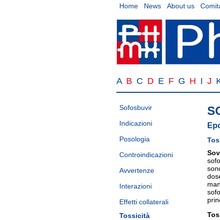
Home
News
About us
Comita
A
B
C
D
E
F
G
H
I
J
Sofosbuvir
S
Indicazioni
Epc
Posologia
Tos
Sov
Controindicazioni
sofo
sono
Avvertenze
dose
mant
Interazioni
sofo
pri
Effetti collaterali
Tos
Tossicità