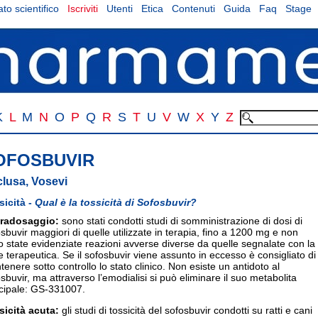
to scientifico
Iscriviti
Utenti
Etica
Contenuti
Guida
Faq
Stage
K
L
M
N
O
P
Q
R
S
T
U
V
W
X
Y
Z
OFOSBUVIR
lusa, Vosevi
sicità -
Qual è la tossicità di Sofosbuvir?
radosaggio:
sono stati condotti studi di somministrazione di dosi di
sbuvir maggiori di quelle utilizzate in terapia, fino a 1200 mg e non
 state evidenziate reazioni avverse diverse da quelle segnalate con la
 terapeutica. Se il sofosbuvir viene assunto in eccesso è consigliato di
enere sotto controllo lo stato clinico. Non esiste un antidoto al
sbuvir, ma attraverso l’emodialisi si può eliminare il suo metabolita
ncipale: GS-331007.
sicità acuta:
gli studi di tossicità del sofosbuvir condotti su ratti e cani