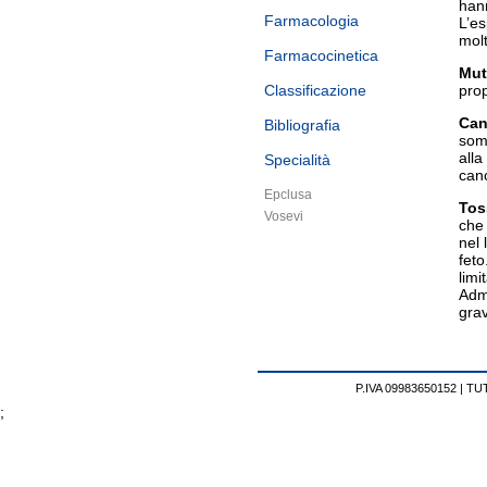
hann
Farmacologia
L’es
molt
Farmacocinetica
Mut
Classificazione
prop
Can
Bibliografia
somm
alla
Specialità
can
Epclusa
Tos
Vosevi
che 
nel 
feto
lim
Admi
grav
P.IVA 09983650152 |
TUT
;