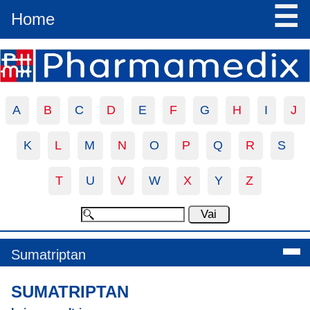
☰
Home
A
B
C
D
E
F
G
H
I
J
K
L
M
N
O
P
Q
R
S
T
U
V
W
X
Y
Z
Sumatriptan
SUMATRIPTAN