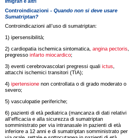
Imigran e altri
Controindicazioni -
Quando non si deve usare
Sumatriptan?
Controindicazioni all’uso di sumatriptan:
1) ipersensibilità;
2) cardiopatia ischemica sintomatica,
angina pectoris
,
pregresso
infarto miocardico
;
3) eventi cerebrovascolari pregressi quali
ictus
,
attacchi ischemici transitori (TIA);
4)
ipertensione
non controllata o di grado moderato o
severo;
5) vasculopatie periferiche;
6) pazienti di età pediatrica (mancanza di dati relativi
all’efficacia e alla sicurezza di sumatriptan
somministrato per via intranasale in pazienti di età
inferiore a 12 anni e di sumatriptan somministrato per
via orale, rettale e sottocutanea in pazienti di età