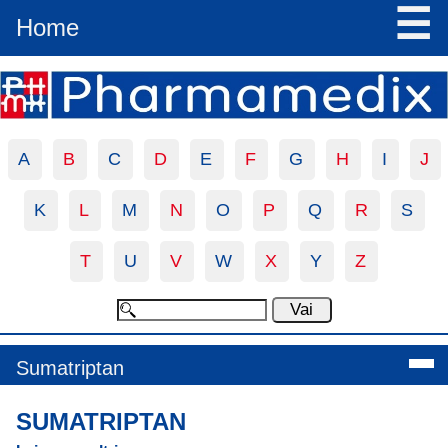
☰
Home
A
B
C
D
E
F
G
H
I
J
K
L
M
N
O
P
Q
R
S
T
U
V
W
X
Y
Z
Sumatriptan
SUMATRIPTAN