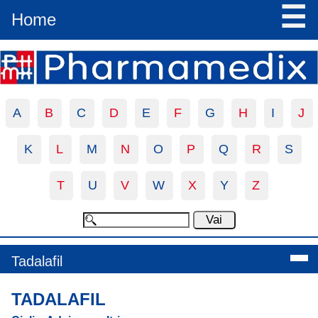
☰
Home
A
B
C
D
E
F
G
H
I
J
K
L
M
N
O
P
Q
R
S
T
U
V
W
X
Y
Z
Tadalafil
TADALAFIL