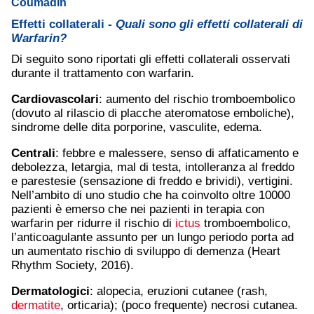
Coumadin
Effetti collaterali -
Quali sono gli effetti collaterali di
Warfarin?
Di seguito sono riportati gli effetti collaterali osservati
durante il trattamento con warfarin.
Cardiovascolari
: aumento del rischio tromboembolico
(dovuto al rilascio di placche ateromatose emboliche),
sindrome delle dita porporine, vasculite, edema.
Centrali
: febbre e malessere, senso di affaticamento e
debolezza, letargia, mal di testa, intolleranza al freddo
e parestesie (sensazione di freddo e brividi), vertigini.
Nell’ambito di uno studio che ha coinvolto oltre 10000
pazienti è emerso che nei pazienti in terapia con
warfarin per ridurre il rischio di
ictus
tromboembolico,
l’anticoagulante assunto per un lungo periodo porta ad
un aumentato rischio di sviluppo di demenza (Heart
Rhythm Society, 2016).
Dermatologici
: alopecia, eruzioni cutanee (rash,
dermatite
, orticaria); (poco frequente) necrosi cutanea.