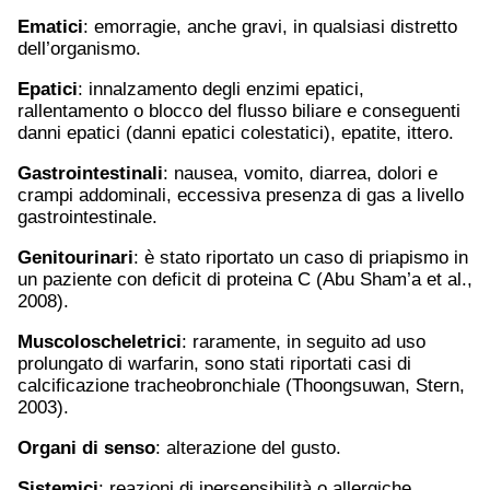
Ematici
: emorragie, anche gravi, in qualsiasi distretto
dell’organismo.
Epatici
: innalzamento degli enzimi epatici,
rallentamento o blocco del flusso biliare e conseguenti
danni epatici (danni epatici colestatici), epatite, ittero.
Gastrointestinali
: nausea, vomito, diarrea, dolori e
crampi addominali, eccessiva presenza di gas a livello
gastrointestinale.
Genitourinari
: è stato riportato un caso di priapismo in
un paziente con deficit di proteina C (Abu Sham’a et al.,
2008).
Muscoloscheletrici
: raramente, in seguito ad uso
prolungato di warfarin, sono stati riportati casi di
calcificazione tracheobronchiale (Thoongsuwan, Stern,
2003).
Organi di senso
: alterazione del gusto.
Sistemici
: reazioni di ipersensibilità o allergiche.