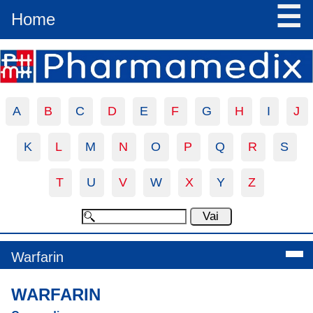
☰
Home
A
B
C
D
E
F
G
H
I
J
K
L
M
N
O
P
Q
R
S
T
U
V
W
X
Y
Z
Warfarin
WARFARIN