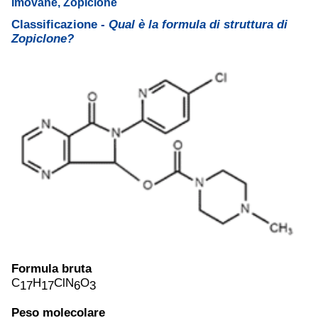
Imovane, Zopiclone
Classificazione -
Qual è la formula di struttura di
Zopiclone?
Formula bruta
C
H
ClN
O
17
17
6
3
Peso molecolare