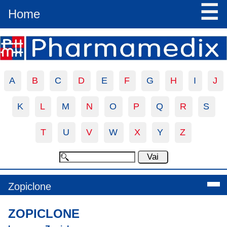
☰
Home
A
B
C
D
E
F
G
H
I
J
K
L
M
N
O
P
Q
R
S
T
U
V
W
X
Y
Z
Zopiclone
ZOPICLONE