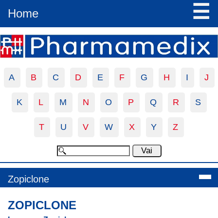
☰
Home
A
B
C
D
E
F
G
H
I
J
K
L
M
N
O
P
Q
R
S
T
U
V
W
X
Y
Z
Zopiclone
ZOPICLONE