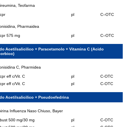
ireumina, Teofarma
cpr
pl
C–OTC
nisidina, Pharmaidea
 cpr 575 mg
pl
C–OTC
do Acetilsalicilico + Paracetamolo + Vitamina C (Acido
orbico)
nisidina C, Pharmidea
cpr eff c/Vit. C
pl
C-OTC
cpr eff c/Vit. C
pl
C-OTC
do Acetilsalicilico + Pseudoefedrina
irina Influenza Naso Chiuso, Bayer
 bust 500 mg/30 mg
pl
C-OTC