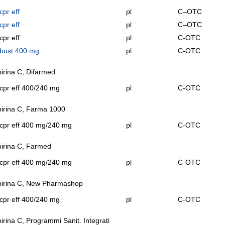
cpr eff
pl
C–OTC
cpr eff
pl
C–OTC
cpr eff
pl
C-OTC
 bust 400 mg
pl
C-OTC
irina C, Difarmed
cpr eff 400/240 mg
pl
C-OTC
irina C, Farma 1000
cpr eff 400 mg/240 mg
pl
C-OTC
irina C, Farmed
cpr eff 400 mg/240 mg
pl
C-OTC
pirina C, New Pharmashop
cpr eff 400/240 mg
pl
C-OTC
irina C, Programmi Sanit. Integrati