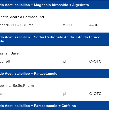
do Acetilsalicilico + Magnesio Idrossido + Algedrato
riptin, Acarpia Farmaceutici
cpr div 300/80/70 mg
€ 2,60
A–RR
do Acetilsalicilico + Sodio Carbonato Acido + Acido Citrico
dro
aeffer, Bayer
cpr eff
pl
C–OTC
do Acetilsalicilico + Paracetamolo
opirina, So.Se.Pharm
cpr
pl
C–OTC
do Acetilsalicilico + Paracetamolo + Caffeina