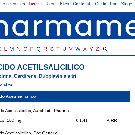
to scientifico
Iscriviti
Utenti
Etica
Contenuti
Guida
Faq
Stage
K
L
M
N
O
P
Q
R
S
T
U
V
W
X
Y
Z
CIDO ACETILSALICILICO
irina, Cardirene, Duoplavin e altri
cialità
do Acetilsalicilico
do Acetilsalicilico, Aurobindo Pharma
 cpr 100 mg
€ 1,41
A-RR
do Acetilsalicilico, Doc Generici