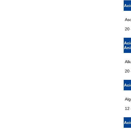
Aci
Asc
20 
Aci
Ani
Alk
20 
Aci
Alg
12 
Aci