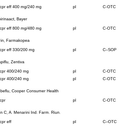
cpr eff 400 mg/240 mg
pl
C-OTC
irinaact, Bayer
cpr eff 800 mg/480 mg
pl
C-OTC
rin, Farmakopea
cpr eff 330/200 mg
pl
C–SOP
piflu, Zentiva
 cpr 400/240 mg
pl
C-OTC
 cpr 400/240 mg
pl
C-OTC
beflu, Cooper Consumer Health
cpr
pl
C-OTC
in C, A. Menarini Ind. Farm. Riun.
cpr eff
pl
C–OTC