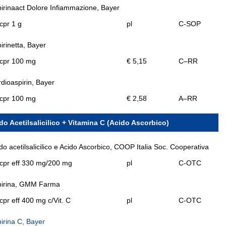
irinaact Dolore Infiammazione, Bayer
cpr 1 g
pl
C-SOP
irinetta, Bayer
 cpr 100 mg
€ 5,15
C–RR
dioaspirin, Bayer
 cpr 100 mg
€ 2,58
A–RR
do Acetilsalicilico + Vitamina C (Acido Ascorbico)
do acetilsalicilico e Acido Ascorbico, COOP Italia Soc. Cooperativa
cpr eff 330 mg/200 mg
pl
C-OTC
pirina, GMM Farma
cpr eff 400 mg c/Vit. C
pl
C-OTC
irina C, Bayer