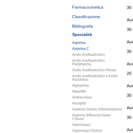
Farmacocinetica
30
Classificazione
Aci
Bibliografia
30
Specialità
Aci
Aspirina
Aspirina C
30
Acido Acetilsalicilico
Acido Acetilsalicilico
Aci
Panpharma
Acido Acetilsalicilico Pensa
20
Acido acetilsalicilico e Acido
Ascorbico
Algopirina
Aci
Alkaeffer
30
Antireumina
Ascriptin
Aci
Aspirina Dolore Infiammazione
Aspirina Influenza Naso
30
Chiuso
Aspirinaact
Aci
Aspirinaact Dolore