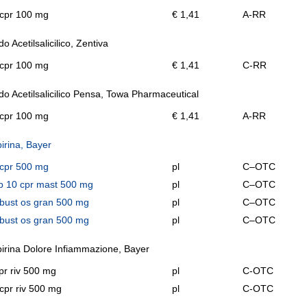
 cpr 100 mg
€ 1,41
A-RR
do Acetilsalicilico, Zentiva
 cpr 100 mg
€ 1,41
C-RR
do Acetilsalicilico Pensa, Towa Pharmaceutical
 cpr 100 mg
€ 1,41
A-RR
irina, Bayer
 cpr 500 mg
pl
C–OTC
p 10 cpr mast 500 mg
pl
C–OTC
bust os gran 500 mg
pl
C–OTC
bust os gran 500 mg
pl
C–OTC
irina Dolore Infiammazione, Bayer
pr riv 500 mg
pl
C-OTC
cpr riv 500 mg
pl
C-OTC