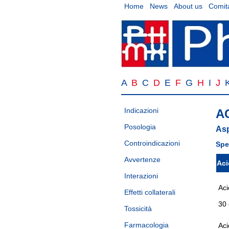
Home
News
About us
Comita
A
B
C
D
E
F
G
H
I
J
Indicazioni
A
Posologia
Asp
Controindicazioni
Spe
Avvertenze
Aci
Interazioni
Aci
Effetti collaterali
30
Tossicità
Farmacologia
Aci