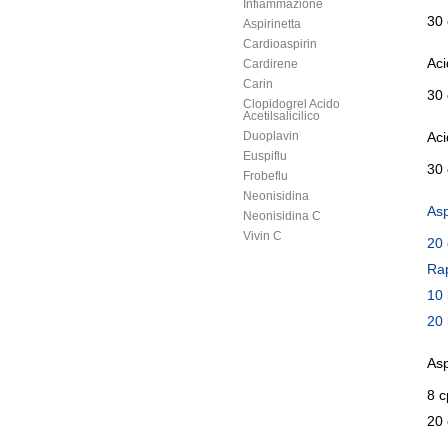
Infiammazione
30
Aspirinetta
Cardioaspirin
Aci
Cardirene
Carin
30
Clopidogrel Acido
Acetilsalicilico
Duoplavin
Aci
Euspiflu
30
Frobeflu
Neonisidina
Asp
Neonisidina C
Vivin C
20
Ra
10 
20 
Asp
8 c
20 