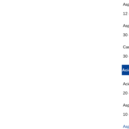
Asp
12 
Asp
30
Car
30
Aci
Aci
20 
As
10 
Asp