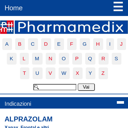
☰
Home
A
B
C
D
E
F
G
H
I
J
K
L
M
N
O
P
Q
R
S
T
U
V
W
X
Y
Z
Indicazioni
ALPRAZOLAM
Xanax, Frontal e altri