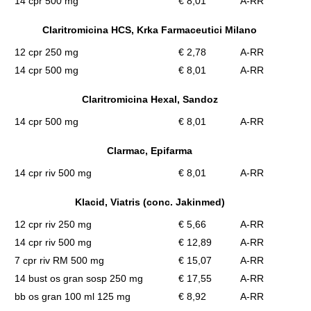
14 cpr 500 mg
€ 8,01
A-RR
Claritromicina HCS, Krka Farmaceutici Milano
12 cpr 250 mg
€ 2,78
A-RR
14 cpr 500 mg
€ 8,01
A-RR
Claritromicina Hexal, Sandoz
14 cpr 500 mg
€ 8,01
A-RR
Clarmac, Epifarma
14 cpr riv 500 mg
€ 8,01
A-RR
Klacid, Viatris (conc. Jakinmed)
12 cpr riv 250 mg
€ 5,66
A-RR
14 cpr riv 500 mg
€ 12,89
A-RR
7 cpr riv RM 500 mg
€ 15,07
A-RR
14 bust os gran sosp 250 mg
€ 17,55
A-RR
bb os gran 100 ml 125 mg
€ 8,92
A-RR