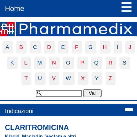
☰
Home
A
B
C
D
E
F
G
H
I
J
K
L
M
N
O
P
Q
R
S
T
U
V
W
X
Y
Z
Indicazioni
CLARITROMICINA
Klacid, Macladin, Veclam e altri