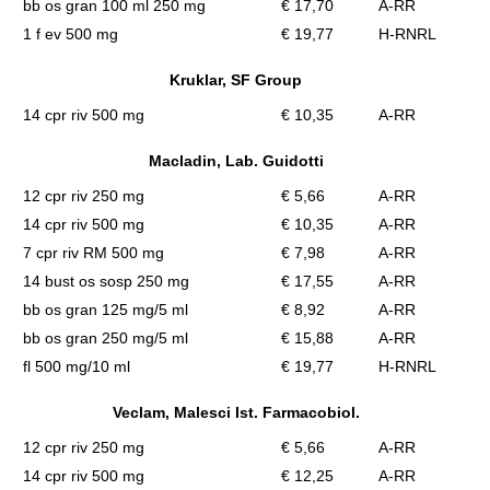
bb os gran 100 ml 250 mg
€ 17,70
A-RR
1 f ev 500 mg
€ 19,77
H-RNRL
Kruklar, SF Group
14 cpr riv 500 mg
€ 10,35
A-RR
Macladin, Lab. Guidotti
12 cpr riv 250 mg
€ 5,66
A-RR
14 cpr riv 500 mg
€ 10,35
A-RR
7 cpr riv RM 500 mg
€ 7,98
A-RR
14 bust os sosp 250 mg
€ 17,55
A-RR
bb os gran 125 mg/5 ml
€ 8,92
A-RR
bb os gran 250 mg/5 ml
€ 15,88
A-RR
fl 500 mg/10 ml
€ 19,77
H-RNRL
Veclam, Malesci Ist. Farmacobiol.
12 cpr riv 250 mg
€ 5,66
A-RR
14 cpr riv 500 mg
€ 12,25
A-RR