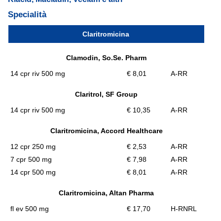
Specialità
Claritromicina
Clamodin, So.Se. Pharm
14 cpr riv 500 mg
€ 8,01
A-RR
Claritrol, SF Group
14 cpr riv 500 mg
€ 10,35
A-RR
Claritromicina, Accord Healthcare
12 cpr 250 mg
€ 2,53
A-RR
7 cpr 500 mg
€ 7,98
A-RR
14 cpr 500 mg
€ 8,01
A-RR
Claritromicina, Altan Pharma
fl ev 500 mg
€ 17,70
H-RNRL