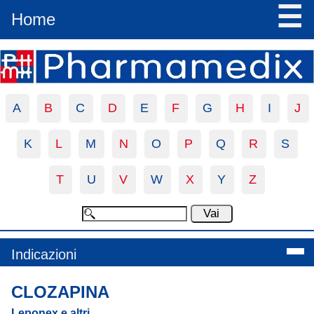
☰
Home
A
B
C
D
E
F
G
H
I
J
K
L
M
N
O
P
Q
R
S
T
U
V
W
X
Y
Z
Indicazioni
CLOZAPINA
Leponex e altri