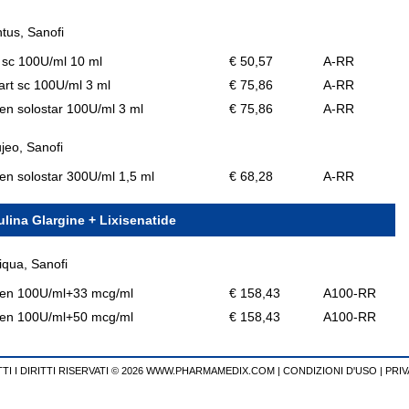
tus, Sanofi
l sc 100U/ml 10 ml
€ 50,57
A-RR
art sc 100U/ml 3 ml
€ 75,86
A-RR
en solostar 100U/ml 3 ml
€ 75,86
A-RR
jeo, Sanofi
en solostar 300U/ml 1,5 ml
€ 68,28
A-RR
ulina Glargine + Lixisenatide
iqua, Sanofi
pen 100U/ml+33 mcg/ml
€ 158,43
A100-RR
pen 100U/ml+50 mcg/ml
€ 158,43
A100-RR
TI I DIRITTI RISERVATI © 2026 WWW.PHARMAMEDIX.COM
|
CONDIZIONI D'USO
|
PRIV