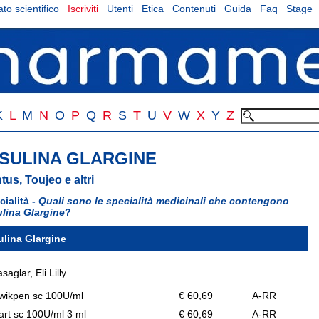
to scientifico
Iscriviti
Utenti
Etica
Contenuti
Guida
Faq
Stage
K
L
M
N
O
P
Q
R
S
T
U
V
W
X
Y
Z
NSULINA GLARGINE
tus, Toujeo e altri
cialità -
Quali sono le specialità medicinali che contengono
ulina Glargine
?
ulina Glargine
saglar, Eli Lilly
wikpen sc 100U/ml
€ 60,69
A-RR
art sc 100U/ml 3 ml
€ 60,69
A-RR