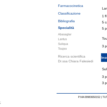
Farmacocinetica
Lan
Classificazione
1 f
Bibliografia
5 c
Specialità
5 p
Abasaglar
Tou
Lantus
Suliqua
3 p
Toujeo
Ricerca scientifica
Ins
Dr.ssa Chiara Falesiedi
Sul
3 
3 
P.IVA 09983650152 |
TUT
;