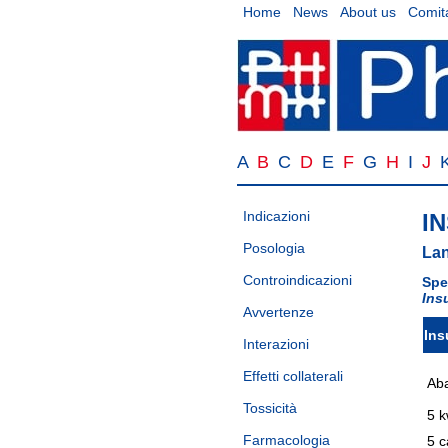
Home
News
About us
Comita
A
B
C
D
E
F
G
H
I
J
Indicazioni
I
Posologia
Lan
Controindicazioni
Spe
Ins
Avvertenze
Ins
Interazioni
Effetti collaterali
Aba
Tossicità
5 k
Farmacologia
5 c