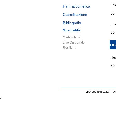
Lit
Farmacocinetica
50
Classificazione
Bibliografia
Lit
Specialità
50
Carbolithium
Litio Carbonato
Lit
Resilient
Res
50
P.IVA 09983650152 |
TUT
;