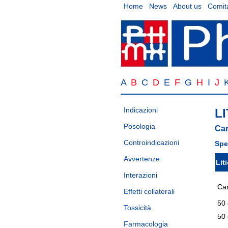
Home
News
About us
Comita
A
B
C
D
E
F
G
H
I
J
Indicazioni
LI
Posologia
Car
Controindicazioni
Spe
Avvertenze
Lit
Interazioni
Car
Effetti collaterali
50
Tossicità
50
Farmacologia