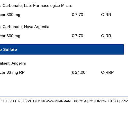
io Carbonato, Lab. Farmacologico Milan.
 cpr 300 mg
€ 7,70
C-RR
io Carbonato, Nova Argentia
 cpr 300 mg
€ 7,70
C-RR
io Solfato
ilient, Angelini
 cpr 83 mg RP
€ 24,00
C-RRP
TI I DIRITTI RISERVATI © 2026 WWW.PHARMAMEDIX.COM
|
CONDIZIONI D'USO
|
PRIV