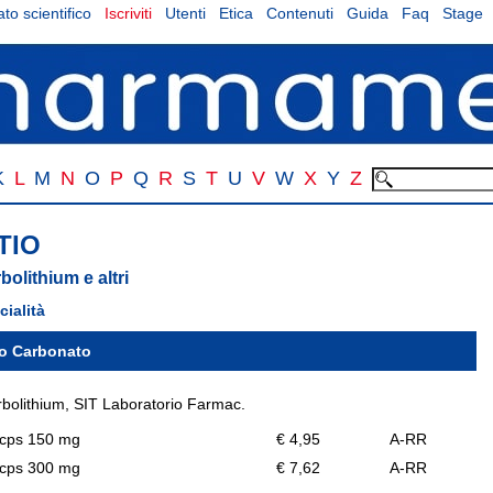
to scientifico
Iscriviti
Utenti
Etica
Contenuti
Guida
Faq
Stage
K
L
M
N
O
P
Q
R
S
T
U
V
W
X
Y
Z
TIO
bolithium e altri
cialità
io Carbonato
bolithium, SIT Laboratorio Farmac.
 cps 150 mg
€ 4,95
A-RR
 cps 300 mg
€ 7,62
A-RR