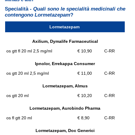
Specialità -
Quali sono le specialità medicinali che
contengono Lormetazepam
?
Lormetazepam
Axilium, Dymalife Farmaceutical
os gtt fl 20 ml 2,5 mg/ml
€ 10,90
C-RR
Ipnolor, Errekappa Consumer
os gtt 20 ml 2,5 mg/ml
€ 11,00
C-RR
Lormetazepam, Almus
os gtt 20 ml
€ 10,20
C-RR
Lormetazepam, Aurobindo Pharma
os fl gtt 20 ml
€ 8,90
C-RR
Lormetazepam, Doc Generici