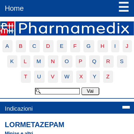
☰
Home
A
B
C
D
E
F
G
H
I
J
K
L
M
N
O
P
Q
R
S
T
U
V
W
X
Y
Z
Indicazioni
LORMETAZEPAM
Minias e altri