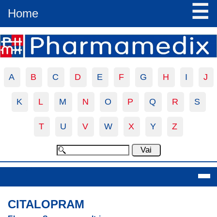
☰
Home
A
B
C
D
E
F
G
H
I
J
K
L
M
N
O
P
Q
R
S
T
U
V
W
X
Y
Z
Citalopram
CITALOPRAM