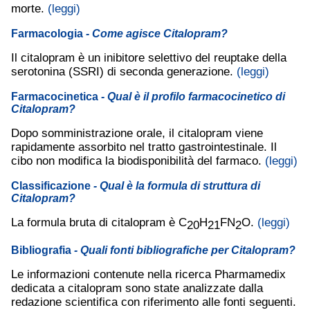
morte.
(leggi)
Farmacologia
- Come agisce Citalopram?
Il citalopram è un inibitore selettivo del reuptake della
serotonina (SSRI) di seconda generazione.
(leggi)
Farmacocinetica
- Qual è il profilo farmacocinetico di
Citalopram?
Dopo somministrazione orale, il citalopram viene
rapidamente assorbito nel tratto gastrointestinale. Il
cibo non modifica la biodisponibilità del farmaco.
(leggi)
Classificazione
- Qual è la formula di struttura di
Citalopram?
La formula bruta di citalopram è C
H
FN
O.
(leggi)
20
21
2
Bibliografia
- Quali fonti bibliografiche per Citalopram?
Le informazioni contenute nella ricerca Pharmamedix
dedicata a citalopram sono state analizzate dalla
redazione scientifica con riferimento alle fonti seguenti.