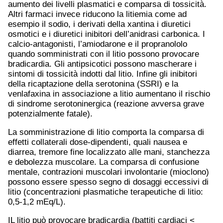
aumento dei livelli plasmatici e comparsa di tossicità.
Altri farmaci invece riducono la litiemia come ad
esempio il sodio, i derivati della xantina i diuretici
osmotici e i diuretici inibitori dell’anidrasi carbonica. I
calcio-antagonisti, l’amiodarone e il propranololo
quando somministrati con il litio possono provocare
bradicardia. Gli antipsicotici possono mascherare i
sintomi di tossicità indotti dal litio. Infine gli inibitori
della ricaptazione della serotonina (SSRI) e la
venlafaxina in associazione a litio aumentano il rischio
di sindrome serotoninergica (reazione avversa grave
potenzialmente fatale).
La somministrazione di litio comporta la comparsa di
effetti collaterali dose-dipendenti, quali nausea e
diarrea, tremore fine localizzato alle mani, stanchezza
e debolezza muscolare. La comparsa di confusione
mentale, contrazioni muscolari involontarie (mioclono)
possono essere spesso segno di dosaggi eccessivi di
litio (concentrazioni plasmatiche terapeutiche di litio:
0,5-1,2 mEq/L).
IL litio può provocare bradicardia (battiti cardiaci <