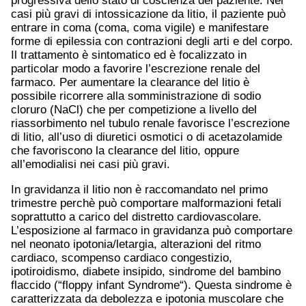
progressiva dello stato di coscienza del paziente. Nei
casi più gravi di intossicazione da litio, il paziente può
entrare in coma (coma, coma vigile) e manifestare
forme di epilessia con contrazioni degli arti e del corpo.
Il trattamento è sintomatico ed è focalizzato in
particolar modo a favorire l’escrezione renale del
farmaco. Per aumentare la clearance del litio è
possibile ricorrere alla somministrazione di sodio
cloruro (NaCl) che per competizione a livello del
riassorbimento nel tubulo renale favorisce l’escrezione
di litio, all’uso di diuretici osmotici o di acetazolamide
che favoriscono la clearance del litio, oppure
all’emodialisi nei casi più gravi.
In gravidanza il litio non è raccomandato nel primo
trimestre perchè può comportare malformazioni fetali
soprattutto a carico del distretto cardiovascolare.
L’esposizione al farmaco in gravidanza può comportare
nel neonato ipotonia/letargia, alterazioni del ritmo
cardiaco, scompenso cardiaco congestizio,
ipotiroidismo, diabete insipido, sindrome del bambino
flaccido (“floppy infant Syndrome“). Questa sindrome è
caratterizzata da debolezza e ipotonia muscolare che