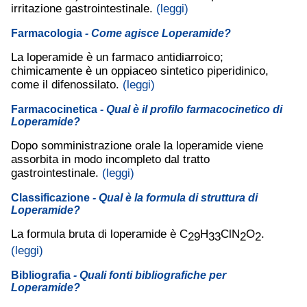
irritazione gastrointestinale.
(leggi)
Farmacologia
- Come agisce Loperamide?
La loperamide è un farmaco antidiarroico;
chimicamente è un oppiaceo sintetico piperidinico,
come il difenossilato.
(leggi)
Farmacocinetica
- Qual è il profilo farmacocinetico di
Loperamide?
Dopo somministrazione orale la loperamide viene
assorbita in modo incompleto dal tratto
gastrointestinale.
(leggi)
Classificazione
- Qual è la formula di struttura di
Loperamide?
La formula bruta di loperamide è C
H
ClN
O
.
29
33
2
2
(leggi)
Bibliografia
- Quali fonti bibliografiche per
Loperamide?