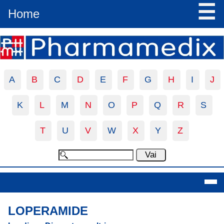
☰
Home
A
B
C
D
E
F
G
H
I
J
K
L
M
N
O
P
Q
R
S
T
U
V
W
X
Y
Z
Loperamide
LOPERAMIDE