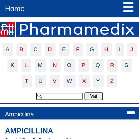
☰
Home
A
B
C
D
E
F
G
H
I
J
K
L
M
N
O
P
Q
R
S
T
U
V
W
X
Y
Z
Ampicillina
AMPICILLINA