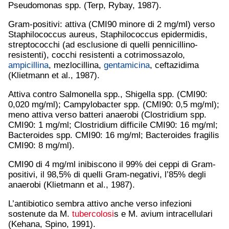
Pseudomonas spp. (Terp, Rybay, 1987).
Gram-positivi: attiva (CMI90 minore di 2 mg/ml) verso
Staphilococcus aureus, Staphilococcus epidermidis,
streptococchi (ad esclusione di quelli pennicillino-
resistenti), cocchi resistenti a cotrimossazolo,
ampicillina
, mezlocillina,
gentamicina
, ceftazidima
(Klietmann et al., 1987).
Attiva contro Salmonella spp., Shigella spp. (CMI90:
0,020 mg/ml); Campylobacter spp. (CMI90: 0,5 mg/ml);
meno attiva verso batteri anaerobi (Clostridium spp.
CMI90: 1 mg/ml; Clostridium difficile CMI90: 16 mg/ml;
Bacteroides spp. CMI90: 16 mg/ml; Bacteroides fragilis
CMI90: 8 mg/ml).
CMI90 di 4 mg/ml inibiscono il 99% dei ceppi di Gram-
positivi, il 98,5% di quelli Gram-negativi, l’85% degli
anaerobi (Klietmann et al., 1987).
L’antibiotico sembra attivo anche verso infezioni
sostenute da M.
tubercolosi
s e M. avium intracellulari
(Kehana, Spino, 1991).