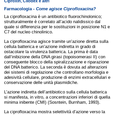
Ciproxin, Cilodex e altri
Farmacologia -
Come agisce Ciprofloxacina?
La ciprofloxacina è un antibiotico fluorochinolonico;
strutturalmente è correlato all’acido nalidissico dal
quale si differenzia per le sostituzioni in posizione N1 e
C7 del nucleo chinolinico.
La ciprofloxacina agisce tramite un’azione diretta sulla
cellula batterica e un’azione indiretta in grado di
ostacolare la virulenza batterica. La prima è data
dall’inibizione della DNA girasi (topoisomerasi II) con
conseguente blocco della spiralizzazione e riparazione
del DNA batterico. La seconda è dovuta ad alterazioni
dei sistemi di regolazione che controllano morfologia e
adesività cellulare, produzione di enzimi extracellulari e
conservazione delle unità plasmidiche.
L’azione indiretta dell’antibiotico sulla cellula batterica
si manifesta, in vitro, a concentrazioni inferiori di quella
minima inibente (CMI) (Sosntein, Burnham, 1993).
La ciprofloxacina mostra selettività d’azione verso la