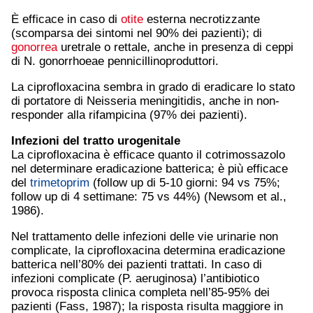
È efficace in caso di
otite
esterna necrotizzante
(scomparsa dei sintomi nel 90% dei pazienti); di
gonorrea
uretrale o rettale, anche in presenza di ceppi
di N. gonorrhoeae pennicillinoproduttori.
La ciprofloxacina sembra in grado di eradicare lo stato
di portatore di Neisseria meningitidis, anche in non-
responder alla rifampicina (97% dei pazienti).
Infezioni del tratto urogenitale
La ciprofloxacina è efficace quanto il cotrimossazolo
nel determinare eradicazione batterica; è più efficace
del
trimetoprim
(follow up di 5-10 giorni: 94 vs 75%;
follow up di 4 settimane: 75 vs 44%) (Newsom et al.,
1986).
Nel trattamento delle infezioni delle vie urinarie non
complicate, la ciprofloxacina determina eradicazione
batterica nell’80% dei pazienti trattati. In caso di
infezioni complicate (P. aeruginosa) l’antibiotico
provoca risposta clinica completa nell’85-95% dei
pazienti (Fass, 1987); la risposta risulta maggiore in