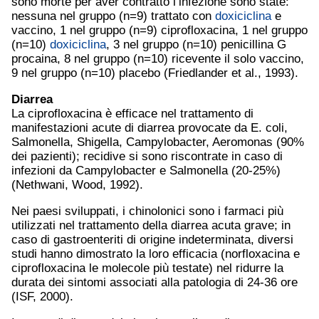
sono morte per aver contratto l’infezione sono state:
nessuna nel gruppo (n=9) trattato con
doxiciclina
e
vaccino, 1 nel gruppo (n=9) ciprofloxacina, 1 nel gruppo
(n=10)
doxiciclina
, 3 nel gruppo (n=10) penicillina G
procaina, 8 nel gruppo (n=10) ricevente il solo vaccino,
9 nel gruppo (n=10) placebo (Friedlander et al., 1993).
Diarrea
La ciprofloxacina è efficace nel trattamento di
manifestazioni acute di diarrea provocate da E. coli,
Salmonella, Shigella, Campylobacter, Aeromonas (90%
dei pazienti); recidive si sono riscontrate in caso di
infezioni da Campylobacter e Salmonella (20-25%)
(Nethwani, Wood, 1992).
Nei paesi sviluppati, i chinolonici sono i farmaci più
utilizzati nel trattamento della diarrea acuta grave; in
caso di gastroenteriti di origine indeterminata, diversi
studi hanno dimostrato la loro efficacia (norfloxacina e
ciprofloxacina le molecole più testate) nel ridurre la
durata dei sintomi associati alla patologia di 24-36 ore
(ISF, 2000).