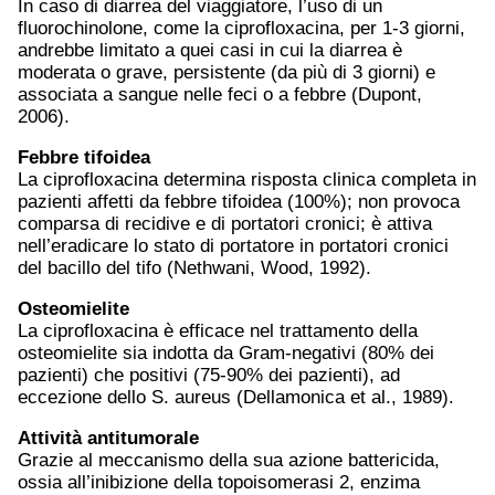
In caso di diarrea del viaggiatore, l’uso di un
fluorochinolone, come la ciprofloxacina, per 1-3 giorni,
andrebbe limitato a quei casi in cui la diarrea è
moderata o grave, persistente (da più di 3 giorni) e
associata a sangue nelle feci o a febbre (Dupont,
2006).
Febbre tifoidea
La ciprofloxacina determina risposta clinica completa in
pazienti affetti da febbre tifoidea (100%); non provoca
comparsa di recidive e di portatori cronici; è attiva
nell’eradicare lo stato di portatore in portatori cronici
del bacillo del tifo (Nethwani, Wood, 1992).
Osteomielite
La ciprofloxacina è efficace nel trattamento della
osteomielite sia indotta da Gram-negativi (80% dei
pazienti) che positivi (75-90% dei pazienti), ad
eccezione dello S. aureus (Dellamonica et al., 1989).
Attività antitumorale
Grazie al meccanismo della sua azione battericida,
ossia all’inibizione della topoisomerasi 2, enzima