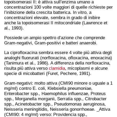
topoisomerasi II: è attiva sull’enzima umano a
concentrazioni 100 volte maggiori di quelle richieste per
l’inibizione della crescita batterica. In vitro, a
concentrazioni elevate, sembra in grado di inibire
anche la topoisomerasi II mitocondriale (Lawrence et
al., 1993).
Possiede un ampio spettro d’azione che comprende
Gram-negativi, Gram-positivi e batteri anaerobi.
La ciprofloxacina sembra essere 4 volte più attiva degli
analoghi fluorurati (norfloxacina, ofloxacina, enoxacina)
(Tanimura et al., 1986). A differenza della norfloxacina,
risulta più attiva verso
clamidia
, micoplasmi e alcune
specie di micobatteri (Furet, Pechere, 1991).
Gram-negativi: molto attiva (CMI90 minore o uguale a 1
mg/ml) contro E. coli, Klebsiella pneumoniae,
Enterobacter spp., Haemophilus influenzae, Proteus
spp., Morganella morganii, Serratia spp., Citrobacter
spp., Acinetobacter spp., Pseudomonas aeruginosa,
Neisseria meningitidis, Neisseria gonorrhoeae. _Attiva
(CMI90: 4 mg/ml) verso: Providencia spp.,