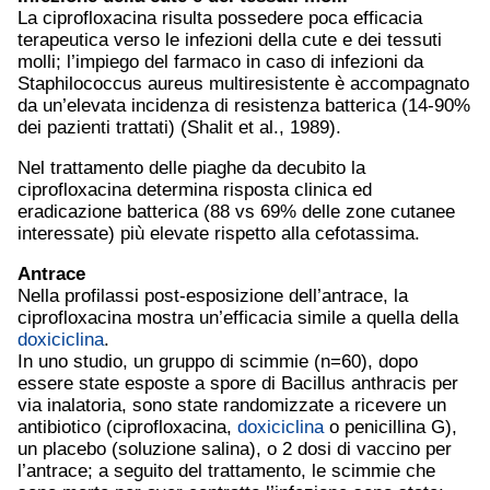
La ciprofloxacina risulta possedere poca efficacia
terapeutica verso le infezioni della cute e dei tessuti
molli; l’impiego del farmaco in caso di infezioni da
Staphilococcus aureus multiresistente è accompagnato
da un’elevata incidenza di resistenza batterica (14-90%
dei pazienti trattati) (Shalit et al., 1989).
Nel trattamento delle piaghe da decubito la
ciprofloxacina determina risposta clinica ed
eradicazione batterica (88 vs 69% delle zone cutanee
interessate) più elevate rispetto alla cefotassima.
Antrace
Nella profilassi post-esposizione dell’antrace, la
ciprofloxacina mostra un’efficacia simile a quella della
doxiciclina
.
In uno studio, un gruppo di scimmie (n=60), dopo
essere state esposte a spore di Bacillus anthracis per
via inalatoria, sono state randomizzate a ricevere un
antibiotico (ciprofloxacina,
doxiciclina
o penicillina G),
un placebo (soluzione salina), o 2 dosi di vaccino per
l’antrace; a seguito del trattamento, le scimmie che