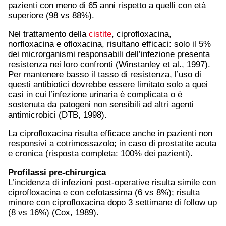
pazienti con meno di 65 anni rispetto a quelli con età
superiore (98 vs 88%).
Nel trattamento della
cistite
, ciprofloxacina,
norfloxacina e ofloxacina, risultano efficaci: solo il 5%
dei microrganismi responsabili dell’infezione presenta
resistenza nei loro confronti (Winstanley et al., 1997).
Per mantenere basso il tasso di resistenza, l’uso di
questi antibiotici dovrebbe essere limitato solo a quei
casi in cui l’infezione urinaria è complicata o è
sostenuta da patogeni non sensibili ad altri agenti
antimicrobici (DTB, 1998).
La ciprofloxacina risulta efficace anche in pazienti non
responsivi a cotrimossazolo; in caso di prostatite acuta
e cronica (risposta completa: 100% dei pazienti).
Profilassi pre-chirurgica
L’incidenza di infezioni post-operative risulta simile con
ciprofloxacina e con cefotassima (6 vs 8%); risulta
minore con ciprofloxacina dopo 3 settimane di follow up
(8 vs 16%) (Cox, 1989).