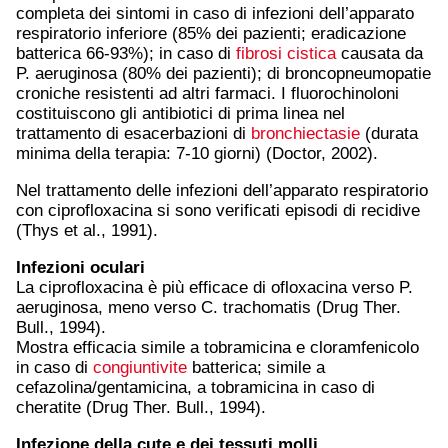
completa dei sintomi in caso di infezioni dell’apparato
respiratorio inferiore (85% dei pazienti; eradicazione
batterica 66-93%); in caso di
fibrosi cistica
causata da
P. aeruginosa (80% dei pazienti); di broncopneumopatie
croniche resistenti ad altri farmaci. I fluorochinoloni
costituiscono gli antibiotici di prima linea nel
trattamento di esacerbazioni di
bronchiectasie
(durata
minima della terapia: 7-10 giorni) (Doctor, 2002).
Nel trattamento delle infezioni dell’apparato respiratorio
con ciprofloxacina si sono verificati episodi di recidive
(Thys et al., 1991).
Infezioni oculari
La ciprofloxacina è più efficace di ofloxacina verso P.
aeruginosa, meno verso C. trachomatis (Drug Ther.
Bull., 1994).
Mostra efficacia simile a tobramicina e cloramfenicolo
in caso di
congiuntivite
batterica; simile a
cefazolina/gentamicina, a tobramicina in caso di
cheratite (Drug Ther. Bull., 1994).
Infezione della cute e dei tessuti molli