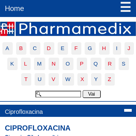
☰
Home
A
B
C
D
E
F
G
H
I
J
K
L
M
N
O
P
Q
R
S
T
U
V
W
X
Y
Z
Ciprofloxacina
CIPROFLOXACINA