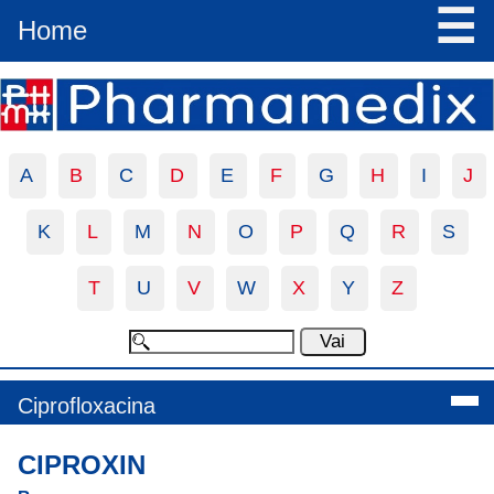
☰
Home
A
B
C
D
E
F
G
H
I
J
K
L
M
N
O
P
Q
R
S
T
U
V
W
X
Y
Z
Ciprofloxacina
CIPROXIN