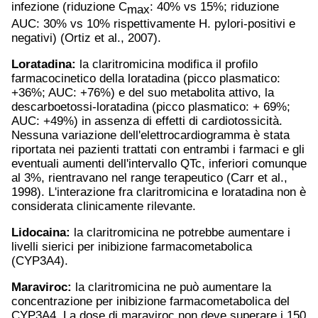
infezione (riduzione C
: 40% vs 15%; riduzione
max
AUC: 30% vs 10% rispettivamente H. pylori-positivi e
negativi) (Ortiz et al., 2007).
Loratadina:
la claritromicina modifica il profilo
farmacocinetico della loratadina (picco plasmatico:
+36%; AUC: +76%) e del suo metabolita attivo, la
descarboetossi-loratadina (picco plasmatico: + 69%;
AUC: +49%) in assenza di effetti di cardiotossicità.
Nessuna variazione dell'elettrocardiogramma è stata
riportata nei pazienti trattati con entrambi i farmaci e gli
eventuali aumenti dell'intervallo QTc, inferiori comunque
al 3%, rientravano nel range terapeutico (Carr et al.,
1998). L'interazione fra claritromicina e loratadina non è
considerata clinicamente rilevante.
Lidocaina
:
la claritromicina ne potrebbe aumentare i
livelli sierici per inibizione farmacometabolica
(CYP3A4).
Maraviroc:
la claritromicina ne può aumentare la
concentrazione per inibizione farmacometabolica del
CYP3A4. La dose di maraviroc non deve superare i 150