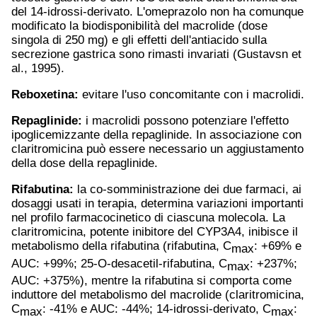
del 14-idrossi-derivato. L'omeprazolo non ha comunque
modificato la biodisponibilità del macrolide (dose
singola di 250 mg) e gli effetti dell'antiacido sulla
secrezione gastrica sono rimasti invariati (Gustavsn et
al., 1995).
Reboxetina:
evitare l'uso concomitante con i macrolidi.
Repaglinide:
i macrolidi possono potenziare l'effetto
ipoglicemizzante della repaglinide. In associazione con
claritromicina può essere necessario un aggiustamento
della dose della repaglinide.
Rifabutina:
la co-somministrazione dei due farmaci, ai
dosaggi usati in terapia, determina variazioni importanti
nel profilo farmacocinetico di ciascuna molecola. La
claritromicina, potente inibitore del CYP3A4, inibisce il
metabolismo della rifabutina (rifabutina, C
: +69% e
max
AUC: +99%; 25-O-desacetil-rifabutina, C
: +237%;
max
AUC: +375%), mentre la rifabutina si comporta come
induttore del metabolismo del macrolide (claritromicina,
C
: -41% e AUC: -44%; 14-idrossi-derivato, C
:
max
max