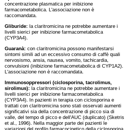
concentrazione plasmatica per inibizione
farmacometabolica. L'associazione non è
raccomandata.
Gliburide:
la claritromicina ne potrebbe aumentare i
livelli sierici per inibizione farmacometabolica
(CYP3A4).
Guaranà:
con claritromicina possono manifestarsi
sintomi simili ad un eccessivo consumo di caffè quali
nervosismo, ansia, nausea, vomito, tachicardia,
convulsioni (inibizione farmacometabolica di CYP1A2).
L'associazione non è raccomandata.
Immunosoppressori (ciclosporina,
tacrolimus
,
sirolimus):
la claritromicina ne potrebbe aumentare i
livelli sierici per inibizione farmacometabolica
(CYP3A4). In pazienti in terapia con ciclosporina e
trattati con claritromicina sono stati osservati aumenti
significativi sia della concentrazione di picco sia di
valle, del tempo di picco e dell'AUC (duplicato) (Sketris
et al., 1996). Nella maggior parte dei pazienti le
variazioni del profilo farmacocinetico della ciclosporina