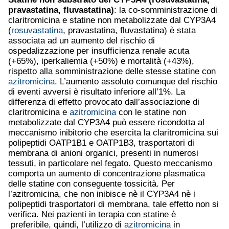
pravastatina, fluvastatina)
: la co-somministrazione di
claritromicina e statine non metabolizzate dal CYP3A4
(
rosuvastatina
, pravastatina, fluvastatina) è stata
associata ad un aumento del rischio di
ospedalizzazione per insufficienza renale acuta
(+65%), iperkaliemia (+50%) e mortalità (+43%),
rispetto alla somministrazione delle stesse statine con
azitromicina
. L’aumento assoluto comunque del rischio
di eventi avversi è risultato inferiore all’1%. La
differenza di effetto provocato dall’associazione di
claritromicina e
azitromicina
con le statine non
metabolizzate dal CYP3A4 può essere ricondotta al
meccanismo inibitorio che esercita la claritromicina sui
polipeptidi OATP1B1 e OATP1B3, trasportatori di
membrana di anioni organici, presenti in numerosi
tessuti, in particolare nel fegato. Questo meccanismo
comporta un aumento di concentrazione plasmatica
delle statine con conseguente tossicità. Per
l’azitromicina, che non inibisce nè il CYP3A4 nè i
polipeptidi trasportatori di membrana, tale effetto non si
verifica. Nei pazienti in terapia con statine è
preferibile, quindi, l’utilizzo di
azitromicina
in