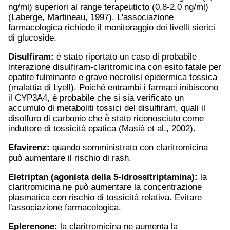
ng/ml) superiori al range terapeuticto (0,8-2,0 ng/ml)
(Laberge, Martineau, 1997). L'associazione
farmacologica richiede il monitoraggio dei livelli sierici
di glucoside.
Disulfiram:
è stato riportato un caso di probabile
interazione disulfiram-claritromicina con esito fatale per
epatite fulminante e grave necrolisi epidermica tossica
(malattia di Lyell). Poiché entrambi i farmaci inibiscono
il CYP3A4, è probabile che si sia verificato un
accumulo di metaboliti tossici del disulfiram, quali il
disolfuro di carbonio che è stato riconosciuto come
induttore di tossicità epatica (Masià et al., 2002).
Efavirenz:
quando somministrato con claritromicina
può aumentare il rischio di rash.
Eletriptan (agonista della 5-idrossitriptamina):
la
claritromicina ne può aumentare la concentrazione
plasmatica con rischio di tossicità relativa. Evitare
l'associazione farmacologica.
Eplerenone:
la claritromicina ne aumenta la