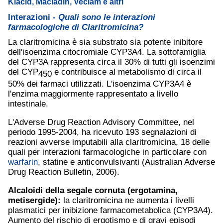
Klacid, Macladin, Veclam e altri
Interazioni -
Quali sono le interazioni
farmacologiche di Claritromicina?
La claritromicina è sia substrato sia potente inibitore
dell'isoenzima citocromiale CYP3A4. La sottofamiglia
del CYP3A rappresenta circa il 30% di tutti gli isoenzimi
del CYP
e contribuisce al metabolismo di circa il
450
50% dei farmaci utilizzati. L'isoenzima CYP3A4 è
l'enzima maggiormente rappresentato a livello
intestinale.
L'Adverse Drug Reaction Advisory Committee, nel
periodo 1995-2004, ha ricevuto 193 segnalazioni di
reazioni avverse imputabili alla claritromicina, 18 delle
quali per interazioni farmacologiche in particolare con
warfarin
, statine e anticonvulsivanti (Australian Adverse
Drug Reaction Bulletin, 2006).
Alcaloidi della segale cornuta (ergotamina,
metisergide):
la claritromicina ne aumenta i livelli
plasmatici per inibizione farmacometabolica (CYP3A4).
Aumento del rischio di ergotismo e di gravi episodi