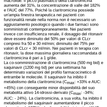
macrolide. Il picco plasmatico della claritromicina
aumenta del 31%, la concentrazione di valle del 182%
e l'AUC del 77%. Poiché la claritromicina possiede
un'ampia finestra terapeutica nei pazienti con
funzionalità renale nella norma non è necessario un
aggiustamento posologico quando i due farmaci sono
somministrati contemporaneamente. Nei pazienti
invece con insufficienza renale, il dosaggio del ritonavir
deve essere diminuito del 50% per valori di CLcr
compresi fra 50 e 30 ml/min; diminuito del 75% per
valori di CLcr < 30 ml/min. Nei pazienti in terapia con
ritonavir, la dose massima giornaliera raccomandata di
claritromicina è pari a 1 g/die.
La co-somministrazione di claritromicina (500 mg bid) e
saquinavir (1200 mg tid) per una settimana ha
determinato variazioni del profilo farmacocinetico di
entrambe le molecole. Il saquinavir ha inibito il
metabolismo della claritromicina (C
: +33% e AUC:
max
+45%) con conseguente minor disponibilità del suo
metabolita attivo 14-idrossi-derivato (C
: -34%;
max
AUC: - 24%). La claritromicina, a sua volta, ha inibito il
metabolismo del saquinavir aumentandone il picco