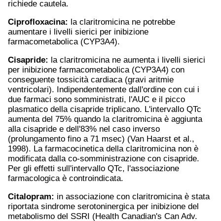
richiede cautela.
Ciprofloxacina
:
la claritromicina ne potrebbe
aumentare i livelli sierici per inibizione
farmacometabolica (CYP3A4).
Cisapride:
la claritromicina ne aumenta i livelli sierici
per inibizione farmacometabolica (CYP3A4) con
conseguente tossicità cardiaca (gravi aritmie
ventricolari). Indipendentemente dall'ordine con cui i
due farmaci sono somministrati, l'AUC e il picco
plasmatico della cisapride triplicano. L'intervallo QTc
aumenta del 75% quando la claritromicina è aggiunta
alla cisapride e dell'83% nel caso inverso
(prolungamento fino a 71 msec) (Van Haarst et al.,
1998). La farmacocinetica della claritromicina non è
modificata dalla co-somministrazione con cisapride.
Per gli effetti sull'intervallo QTc, l'associazione
farmacologica è controindicata.
Citalopram
:
in associazione con claritromicina è stata
riportata sindrome serotoninergica per inibizione del
metabolismo del SSRI (Health Canadian's Can Adv.