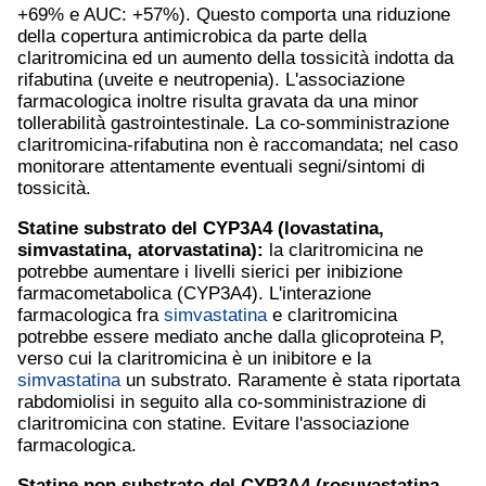
+69% e AUC: +57%). Questo comporta una riduzione
della copertura antimicrobica da parte della
claritromicina ed un aumento della tossicità indotta da
rifabutina (uveite e neutropenia). L'associazione
farmacologica inoltre risulta gravata da una minor
tollerabilità gastrointestinale. La co-somministrazione
claritromicina-rifabutina non è raccomandata; nel caso
monitorare attentamente eventuali segni/sintomi di
tossicità.
Statine substrato del CYP3A4 (lovastatina,
simvastatina
,
atorvastatina
):
la claritromicina ne
potrebbe aumentare i livelli sierici per inibizione
farmacometabolica (CYP3A4). L'interazione
farmacologica fra
simvastatina
e claritromicina
potrebbe essere mediato anche dalla glicoproteina P,
verso cui la claritromicina è un inibitore e la
simvastatina
un substrato. Raramente è stata riportata
rabdomiolisi in seguito alla co-somministrazione di
claritromicina con statine. Evitare l'associazione
farmacologica.
Statine non substrato del CYP3A4 (
rosuvastatina
,