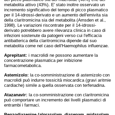
metabolita attivo (43%). E' stato inoltre osservato un
incremento significativo del tempo di picco plasmatico
per il 14-idrossi-derivato e un aumento dell'emivita sia
della claritromicina sia del metabolita (Amsden et al.,
1998). Le variazioni riscontrate per il 14-idrossi-
derivato potrebbero avere rilevanza clinica in caso di
infezioni sostenute da patogeni verso cui l'efficacia
antibatterica della claritromicina dipende dal suo
metabolita come nel caso dell'Haemophilus influenzae.
Aprepitant:
i macrolidi ne possono aumentare la
concentrazione plasmatica per inibizione
farmacometabolica.
Astemizolo:
la co-somministrazione di astemizolo con
macrolidi può indurre tossicità miocardica (gravi aritmie
cardiache) simile a quella osservata con terfenadina.
Atazanavir:
la co-somministrazione con claritromicina
può comportare un incremento dei livelli plasmatici di
entrambi i farmaci.
Benzodiazepine (
alprazolam
,
diazepam
,
midazolam
,