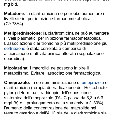
mg bid.
Metadone:
la claritromicina ne potrebbe aumentare i
livelli sierici per inibizione farmacometabolica
(CYP3A4).
Metilprednisolone:
la claritromicina ne può aumentare
i livelli plasmatici per inibizione farmacometabolica.
L'associazione claritromicina più metilprednisolone più
ceftriaxone
è stata correlata a comparsa di
allucinazione e attività onirica alterata (segnalazione
sporadica).
Mizolastina:
i macrolidi ne possono inibire il
metabolismo. Evitare l'associazione farmacologica.
Omeprazolo
:
la co-somministrazione di
omeprazolo
e
claritromicina (terapia di eradicazione dell'Helicobacter
pylori) determina il raddoppio dell'esposizione
sistemica dell'omeprazolo (l'AUC passa da 3,3 a 6,3
mg/L/h) e il prolungamento della sua emivita (+30%),
l'aumento della concentrazione del macrolide nel
tessuto gastrico e dell'AUC sia della claritromicina sia