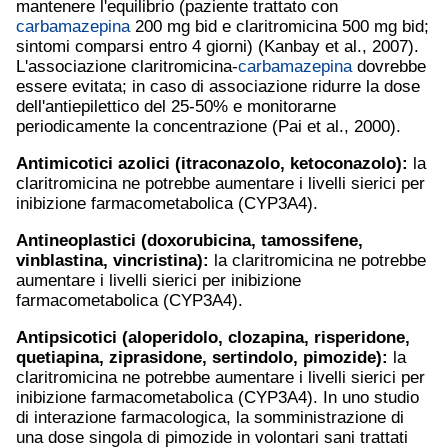
mantenere l'equilibrio (paziente trattato con
carbamazepina
200 mg bid e claritromicina 500 mg bid;
sintomi comparsi entro 4 giorni) (Kanbay et al., 2007).
L'associazione claritromicina-
carbamazepina
dovrebbe
essere evitata; in caso di associazione ridurre la dose
dell'antiepilettico del 25-50% e monitorarne
periodicamente la concentrazione (Pai et al., 2000).
Antimicotici azolici (itraconazolo, ketoconazolo):
la
claritromicina ne potrebbe aumentare i livelli sierici per
inibizione farmacometabolica (CYP3A4).
Antineoplastici (doxorubicina, tamossifene,
vinblastina, vincristina):
la claritromicina ne potrebbe
aumentare i livelli sierici per inibizione
farmacometabolica (CYP3A4).
Antipsicotici (
aloperidolo
,
clozapina
,
risperidone
,
quetiapina
,
ziprasidone
, sertindolo, pimozide):
la
claritromicina ne potrebbe aumentare i livelli sierici per
inibizione farmacometabolica (CYP3A4). In uno studio
di interazione farmacologica, la somministrazione di
una dose singola di pimozide in volontari sani trattati