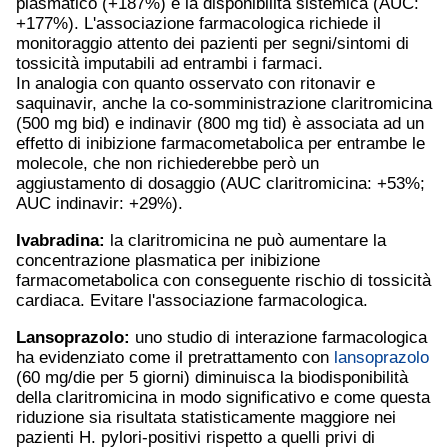
plasmatico (+187%) e la disponibilità sistemica (AUC:
+177%). L'associazione farmacologica richiede il
monitoraggio attento dei pazienti per segni/sintomi di
tossicità imputabili ad entrambi i farmaci.
In analogia con quanto osservato con ritonavir e
saquinavir, anche la co-somministrazione claritromicina
(500 mg bid) e indinavir (800 mg tid) è associata ad un
effetto di inibizione farmacometabolica per entrambe le
molecole, che non richiederebbe però un
aggiustamento di dosaggio (AUC claritromicina: +53%;
AUC indinavir: +29%).
Ivabradina:
la claritromicina ne può aumentare la
concentrazione plasmatica per inibizione
farmacometabolica con conseguente rischio di tossicità
cardiaca. Evitare l'associazione farmacologica.
Lansoprazolo
:
uno studio di interazione farmacologica
ha evidenziato come il pretrattamento con
lansoprazolo
(60 mg/die per 5 giorni) diminuisca la biodisponibilità
della claritromicina in modo significativo e come questa
riduzione sia risultata statisticamente maggiore nei
pazienti H. pylori-positivi rispetto a quelli privi di