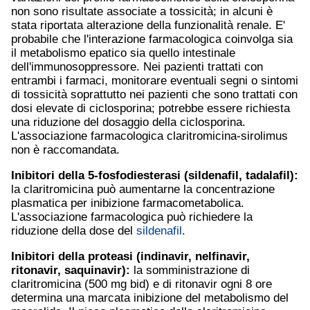
non sono risultate associate a tossicità; in alcuni è
stata riportata alterazione della funzionalità renale. E'
probabile che l'interazione farmacologica coinvolga sia
il metabolismo epatico sia quello intestinale
dell'immunosoppressore. Nei pazienti trattati con
entrambi i farmaci, monitorare eventuali segni o sintomi
di tossicità soprattutto nei pazienti che sono trattati con
dosi elevate di ciclosporina; potrebbe essere richiesta
una riduzione del dosaggio della ciclosporina.
L'associazione farmacologica claritromicina-sirolimus
non è raccomandata.
Inibitori della 5-fosfodiesterasi (
sildenafil
,
tadalafil
):
la claritromicina può aumentarne la concentrazione
plasmatica per inibizione farmacometabolica.
L'associazione farmacologica può richiedere la
riduzione della dose del
sildenafil
.
Inibitori della proteasi (indinavir, nelfinavir,
ritonavir, saquinavir):
la somministrazione di
claritromicina (500 mg bid) e di ritonavir ogni 8 ore
determina una marcata inibizione del metabolismo del