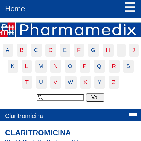
☰
Home
A
B
C
D
E
F
G
H
I
J
K
L
M
N
O
P
Q
R
S
T
U
V
W
X
Y
Z
Claritromicina
CLARITROMICINA