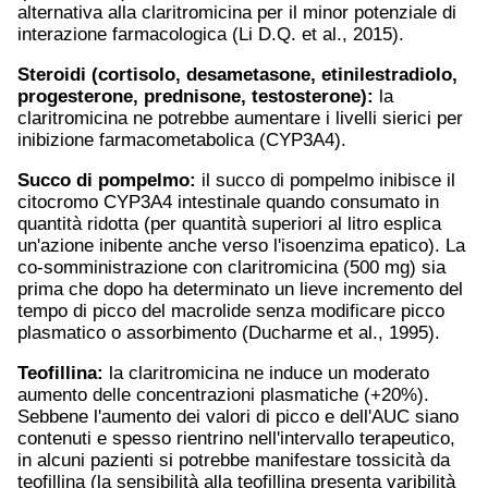
alternativa alla claritromicina per il minor potenziale di
interazione farmacologica (Li D.Q. et al., 2015).
Steroidi (cortisolo, desametasone, etinilestradiolo,
progesterone
,
prednisone
,
testosterone
):
la
claritromicina ne potrebbe aumentare i livelli sierici per
inibizione farmacometabolica (CYP3A4).
Succo di pompelmo:
il succo di pompelmo inibisce il
citocromo CYP3A4 intestinale quando consumato in
quantità ridotta (per quantità superiori al litro esplica
un'azione inibente anche verso l'isoenzima epatico). La
co-somministrazione con claritromicina (500 mg) sia
prima che dopo ha determinato un lieve incremento del
tempo di picco del macrolide senza modificare picco
plasmatico o assorbimento (Ducharme et al., 1995).
Teofillina:
la claritromicina ne induce un moderato
aumento delle concentrazioni plasmatiche (+20%).
Sebbene l'aumento dei valori di picco e dell'AUC siano
contenuti e spesso rientrino nell'intervallo terapeutico,
in alcuni pazienti si potrebbe manifestare tossicità da
teofillina (la sensibilità alla teofillina presenta varibilità