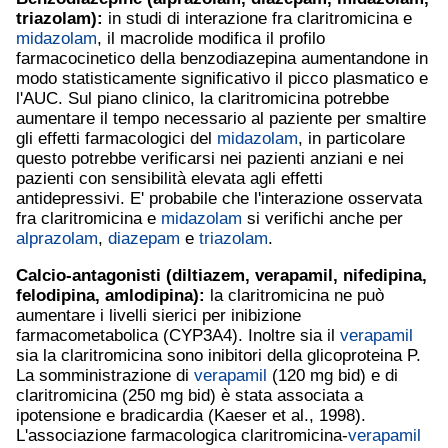
triazolam
):
in studi di interazione fra claritromicina e
midazolam
, il macrolide modifica il profilo
farmacocinetico della benzodiazepina aumentandone in
modo statisticamente significativo il picco plasmatico e
l'AUC. Sul piano clinico, la claritromicina potrebbe
aumentare il tempo necessario al paziente per smaltire
gli effetti farmacologici del
midazolam
, in particolare
questo potrebbe verificarsi nei pazienti anziani e nei
pazienti con sensibilità elevata agli effetti
antidepressivi. E' probabile che l'interazione osservata
fra claritromicina e
midazolam
si verifichi anche per
alprazolam
,
diazepam
e
triazolam
.
Calcio-antagonisti (
diltiazem
,
verapamil
, nifedipina,
felodipina,
amlodipina
):
la claritromicina ne può
aumentare i livelli sierici per inibizione
farmacometabolica (CYP3A4). Inoltre sia il
verapamil
sia la claritromicina sono inibitori della glicoproteina P.
La somministrazione di
verapamil
(120 mg bid) e di
claritromicina (250 mg bid) è stata associata a
ipotensione e bradicardia (Kaeser et al., 1998).
L'associazione farmacologica claritromicina-
verapamil