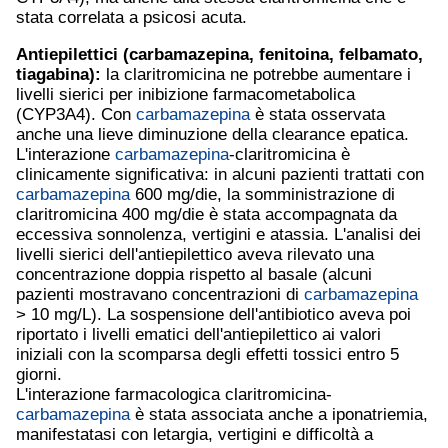
stata correlata a psicosi acuta.
Antiepilettici (
carbamazepina
,
fenitoina
, felbamato,
tiagabina):
la claritromicina ne potrebbe aumentare i
livelli sierici per inibizione farmacometabolica
(CYP3A4). Con
carbamazepina
è stata osservata
anche una lieve diminuzione della clearance epatica.
L'interazione
carbamazepina
-claritromicina è
clinicamente significativa: in alcuni pazienti trattati con
carbamazepina
600 mg/die, la somministrazione di
claritromicina 400 mg/die è stata accompagnata da
eccessiva sonnolenza, vertigini e atassia. L'analisi dei
livelli sierici dell'antiepilettico aveva rilevato una
concentrazione doppia rispetto al basale (alcuni
pazienti mostravano concentrazioni di
carbamazepina
> 10 mg/L). La sospensione dell'antibiotico aveva poi
riportato i livelli ematici dell'antiepilettico ai valori
iniziali con la scomparsa degli effetti tossici entro 5
giorni.
L'interazione farmacologica claritromicina-
carbamazepina
è stata associata anche a iponatriemia,
manifestatasi con letargia, vertigini e difficoltà a