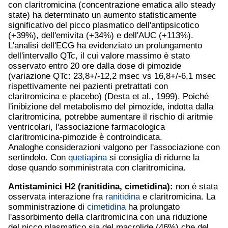
con claritromicina (concentrazione ematica allo steady
state) ha determinato un aumento statisticamente
significativo del picco plasmatico dell'antipsicotico
(+39%), dell'emivita (+34%) e dell'AUC (+113%).
L'analisi dell'ECG ha evidenziato un prolungamento
dell'intervallo QTc, il cui valore massimo è stato
osservato entro 20 ore dalla dose di pimozide
(variazione QTc: 23,8+/-12,2 msec vs 16,8+/-6,1 msec
rispettivamente nei pazienti pretrattati con
claritromicina e placebo) (Desta et al., 1999). Poiché
l'inibizione del metabolismo del pimozide, indotta dalla
claritromicina, potrebbe aumentare il rischio di aritmie
ventricolari, l'associazione farmacologica
claritromicina-pimozide è controindicata.
Analoghe considerazioni valgono per l'associazione con
sertindolo. Con
quetiapina
si consiglia di ridurne la
dose quando somministrata con claritromicina.
Antistaminici H2 (
ranitidina
,
cimetidina
):
non è stata
osservata interazione fra
ranitidina
e claritromicina. La
somministrazione di
cimetidina
ha prolungato
l'assorbimento della claritromicina con una riduzione
del picco plasmatico sia del macrolide (46%) che del