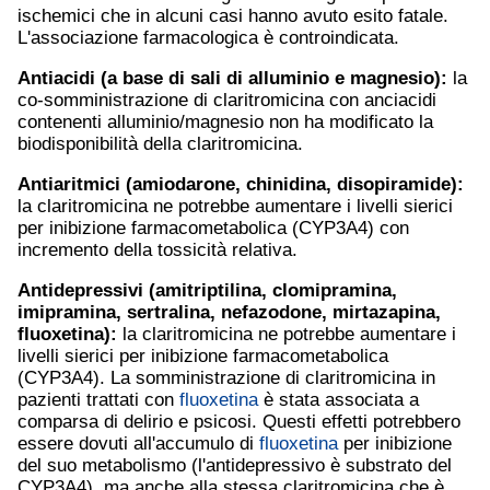
ischemici che in alcuni casi hanno avuto esito fatale.
L'associazione farmacologica è controindicata.
Antiacidi (a base di sali di alluminio e magnesio):
la
co-somministrazione di claritromicina con anciacidi
contenenti alluminio/magnesio non ha modificato la
biodisponibilità della claritromicina.
Antiaritmici (
amiodarone
, chinidina, disopiramide):
la claritromicina ne potrebbe aumentare i livelli sierici
per inibizione farmacometabolica (CYP3A4) con
incremento della tossicità relativa.
Antidepressivi (
amitriptilina
, clomipramina,
imipramina,
sertralina
, nefazodone,
mirtazapina
,
fluoxetina
):
la claritromicina ne potrebbe aumentare i
livelli sierici per inibizione farmacometabolica
(CYP3A4). La somministrazione di claritromicina in
pazienti trattati con
fluoxetina
è stata associata a
comparsa di delirio e psicosi. Questi effetti potrebbero
essere dovuti all'accumulo di
fluoxetina
per inibizione
del suo metabolismo (l'antidepressivo è substrato del
CYP3A4), ma anche alla stessa claritromicina che è