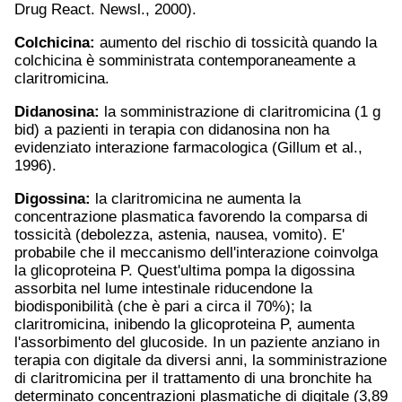
Drug React. Newsl., 2000).
Colchicina:
aumento del rischio di tossicità quando la
colchicina è somministrata contemporaneamente a
claritromicina.
Didanosina:
la somministrazione di claritromicina (1 g
bid) a pazienti in terapia con didanosina non ha
evidenziato interazione farmacologica (Gillum et al.,
1996).
Digossina:
la claritromicina ne aumenta la
concentrazione plasmatica favorendo la comparsa di
tossicità (debolezza, astenia, nausea, vomito). E'
probabile che il meccanismo dell'interazione coinvolga
la glicoproteina P. Quest'ultima pompa la digossina
assorbita nel lume intestinale riducendone la
biodisponibilità (che è pari a circa il 70%); la
claritromicina, inibendo la glicoproteina P, aumenta
l'assorbimento del glucoside. In un paziente anziano in
terapia con digitale da diversi anni, la somministrazione
di claritromicina per il trattamento di una bronchite ha
determinato concentrazioni plasmatiche di digitale (3,89