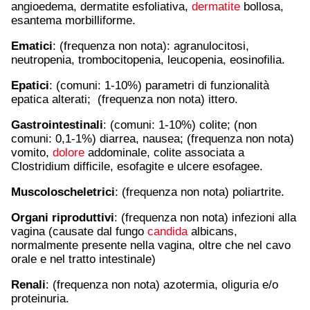
angioedema, dermatite esfoliativa,
dermatite
bollosa,
esantema morbilliforme.
Ematici
: (frequenza non nota): agranulocitosi,
neutropenia, trombocitopenia, leucopenia, eosinofilia.
Epatici
: (comuni: 1-10%) parametri di funzionalità
epatica alterati; (frequenza non nota) ittero.
Gastrointestinali
: (comuni: 1-10%) colite; (non
comuni: 0,1-1%) diarrea, nausea; (frequenza non nota)
vomito,
dolore
addominale, colite associata a
Clostridium difficile, esofagite e ulcere esofagee.
Muscoloscheletrici
: (frequenza non nota) poliartrite.
Organi riproduttivi
: (frequenza non nota) infezioni alla
vagina
(causate dal fungo
candida
albicans,
normalmente presente nella vagina, oltre che nel cavo
orale e nel tratto intestinale)
Renali
: (frequenza non nota) azotermia, oliguria e/o
proteinuria.