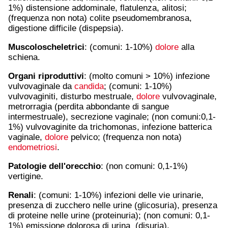
1%) distensione addominale, flatulenza, alitosi;
(frequenza non nota) colite pseudomembranosa,
digestione difficile (dispepsia).
Muscoloscheletrici
: (comuni: 1-10%)
dolore
alla
schiena.
Organi riproduttivi
: (molto comuni > 10%) infezione
vulvovaginale da
candida
; (comuni: 1-10%)
vulvovaginiti, disturbo mestruale,
dolore
vulvovaginale,
metrorragia (perdita abbondante di sangue
intermestruale), secrezione vaginale; (non comuni:0,1-
1%) vulvovaginite da trichomonas, infezione batterica
vaginale,
dolore
pelvico; (frequenza non nota)
endometriosi
.
Patologie dell'orecchio
: (non comuni: 0,1-1%)
vertigine.
Renali
: (comuni: 1-10%) infezioni delle vie urinarie,
presenza di zucchero nelle urine (glicosuria), presenza
di proteine nelle urine (proteinuria); (non comuni: 0,1-
1%) emissione dolorosa di urina (disuria).