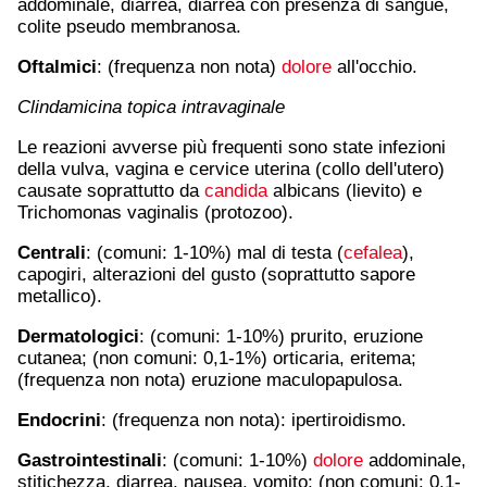
addominale, diarrea, diarrea con presenza di sangue,
colite pseudo membranosa.
Oftalmici
: (frequenza non nota)
dolore
all'occhio.
Clindamicina topica intravaginale
Le reazioni avverse più frequenti sono state infezioni
della vulva, vagina e cervice uterina (collo dell'utero)
causate soprattutto da
candida
albicans (lievito) e
Trichomonas vaginalis (protozoo).
Centrali
: (comuni: 1-10%) mal di testa (
cefalea
),
capogiri, alterazioni del gusto (soprattutto sapore
metallico).
Dermatologici
: (comuni: 1-10%) prurito, eruzione
cutanea; (non comuni: 0,1-1%) orticaria, eritema;
(frequenza non nota) eruzione maculopapulosa.
Endocrini
: (frequenza non nota): ipertiroidismo.
Gastrointestinali
: (comuni: 1-10%)
dolore
addominale,
stitichezza, diarrea, nausea, vomito; (non comuni: 0,1-