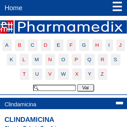
☰
Home
A
B
C
D
E
F
G
H
I
J
K
L
M
N
O
P
Q
R
S
T
U
V
W
X
Y
Z
Clindamicina
CLINDAMICINA