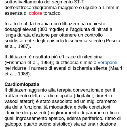
sottoslivellamento del segmento ST-T
dell’elettrocardiogramma maggiore o uguale a 1 mm in
assenza di
dolore
toracico.
In altri trial, la terapia con diltiazem ha richiesto
dosaggi elevati (300 mg/die) e l’aggiunta di nitrati a
lunga durata d’azione per ottenere un controllo
soddisfacente degli episodi di ischemia silente (Pesola
et al., 1987).
Il diltiazem è risultato più efficace di nifedipina
(Frishman et al., 1988); di efficacia simile a
verapamil
nel ridurre il numero di eventi di ischemia silente (Mauri
et al., 1988).
Cardiomiopatia
Il diltiazem aggiunto alla terapia convenzionale per il
trattamento della cardiomiopatia (digitalici, diuretici,
vasodilatatori) è stato associato ad un miglioramento
sia della funzionalità miocardica e delle condizioni
cliniche dei pazienti (miglioramento di parametri clinici
quali ingrossamento epatico, edema periferico, ritmo di
galoppo, quarto suono sistolico) sia ad una riduzione