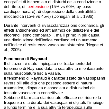
ecografici di ischemia o di disturbi della conduzione o
del ritmo, di
ipertensione
(15% vs 60%, by-pass
cardiopolmonare), di depressione della contrattilità
miocardica (15% vs 45%) (Donegani et al., 1986).
Durante interventi di rivascolarizzazione coronarica, gli
effetti antischemici ed antiaritmici del diltiazem e del
nicorandil sono comparabili, ma il primo in più causa
una diminuzione dell’indice cardiaco ed un aumento
nell’indice di resistenza vascolare sistemica (Hegde et
al., 2005).
Fenomeno di Raynaud
Il diltiazem è stato impiegato nel trattamento del
fenomeno di Raynaud data la sua attività miorilassante
sulla muscolatura liscia vasale.
Il fenomeno di Raynaud è caratterizzato da vasospasmi
reversibili alle dita che possono essere di natura
traumatica, idiopatica o associata a disfunzioni del
tessuto vascolare o connettivale.
Sebbene il farmaco sia risultato efficace nel ridurre la
frequenza e la durata dei vasospasmi digitali, l’impiego
a lungo termine e la sua attività terapeutica sulle