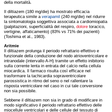
della mortalità.
Il diltiazem (180 mg/die) ha mostrato efficacia
terapeutica simile a
verapamil
(240 mg/die) nel ridurre
la sintomatologia soggettiva associata a cardiomiopatia
(palpitazioni, superficialità del respiro,
dolore
toracico,
vertigine, affaticamento) (83% vs 71% dei pazienti)
(Toshima et al., 1983).
Aritmie
Il diltiazem prolunga il periodo refrattario effettivo e
funzionale della conduzione del nodo atrioventricolare e
intranodale (intervallo A-H) tramite un effetto inibitorio
sulla corrente lenta in entrata del calcio nella cellula
miocardica. Il farmaco risulta così efficace nel
trasformare la tachicardia sopraventricolare
parossistica in ritmo del seno o nel rallentare la
risposta ventricolare nel caso in cui tale conversione
non sia possibile.
Sebbene il diltiazem non sia in grado di modificare in
modo significativo il periodo refrattario effettivo delle
miocellule ventricolari e delle cellule del tessuto di