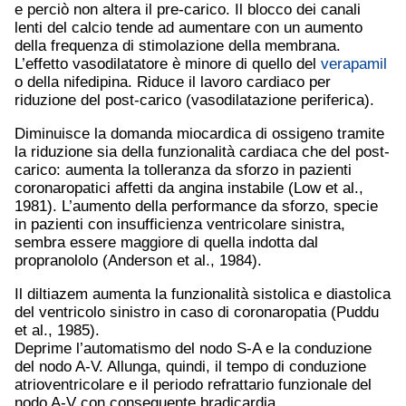
e perciò non altera il pre-carico. Il blocco dei canali
lenti del calcio tende ad aumentare con un aumento
della frequenza di stimolazione della membrana.
L’effetto vasodilatatore è minore di quello del
verapamil
o della nifedipina. Riduce il lavoro cardiaco per
riduzione del post-carico (vasodilatazione periferica).
Diminuisce la domanda miocardica di ossigeno tramite
la riduzione sia della funzionalità cardiaca che del post-
carico: aumenta la tolleranza da sforzo in pazienti
coronaropatici affetti da angina instabile (Low et al.,
1981). L’aumento della performance da sforzo, specie
in pazienti con insufficienza ventricolare sinistra,
sembra essere maggiore di quella indotta dal
propranololo (Anderson et al., 1984).
Il diltiazem aumenta la funzionalità sistolica e diastolica
del ventricolo sinistro in caso di coronaropatia (Puddu
et al., 1985).
Deprime l’automatismo del nodo S-A e la conduzione
del nodo A-V. Allunga, quindi, il tempo di conduzione
atrioventricolare e il periodo refrattario funzionale del
nodo A-V con conseguente bradicardia.