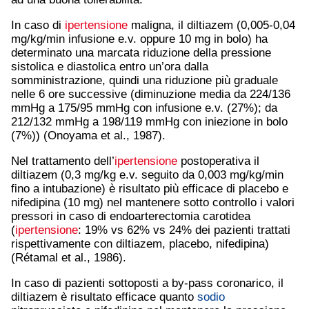
In caso di
ipertensione
maligna, il diltiazem (0,005-0,04
mg/kg/min infusione e.v. oppure 10 mg in bolo) ha
determinato una marcata riduzione della pressione
sistolica e diastolica entro un’ora dalla
somministrazione, quindi una riduzione più graduale
nelle 6 ore successive (diminuzione media da 224/136
mmHg a 175/95 mmHg con infusione e.v. (27%); da
212/132 mmHg a 198/119 mmHg con iniezione in bolo
(7%)) (Onoyama et al., 1987).
Nel trattamento dell’
ipertensione
postoperativa il
diltiazem (0,3 mg/kg e.v. seguito da 0,003 mg/kg/min
fino a intubazione) è risultato più efficace di placebo e
nifedipina (10 mg) nel mantenere sotto controllo i valori
pressori in caso di endoarterectomia carotidea
(
ipertensione
: 19% vs 62% vs 24% dei pazienti trattati
rispettivamente con diltiazem, placebo, nifedipina)
(Rétamal et al., 1986).
In caso di pazienti sottoposti a by-pass coronarico, il
diltiazem è risultato efficace quanto
sodio