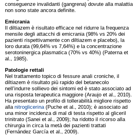
conseguenze invalidanti (gangrena) dovute alla malattia
non sono state ancora definite.
Emicrania
Il diltiazem è risultato efficace nel ridurre la frequenza
mensile degli attacchi di emicrania (98% vs 20% dei
pazienti rispettivamente con diltiazem e placebo), la
loro durata (99,64% vs 7,64%) e la concentrazione
serotoninergica plasmatica (70% vs 40%) (Paterna et
al., 1985).
Patologie rettali
Nel trattamento topico di fessure anali croniche, il
diltiazem è risultato più rapido del betanecolo
nell’indurre sollievo dei sintomi ed è stato associato ad
una risposta terapeutica maggiore (Araujo et al., 2010).
Ha presentato un profilo di tollerabilità migliore rispetto
alla
nitroglicerina
(Puche et al., 2010); è associato ad
una minor incidenza di mal di testa rispetto al gliceril
trinitrato (Sanei et al., 2009); ha ridotto il ricorso alla
chirurgia in circa la metà dei pazienti trattati
(Fernández García et al., 2009).