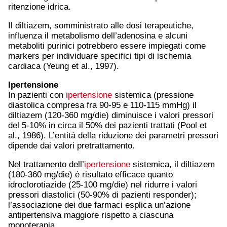
ritenzione idrica.
Il diltiazem, somministrato alle dosi terapeutiche,
influenza il metabolismo dell’adenosina e alcuni
metaboliti purinici potrebbero essere impiegati come
markers per individuare specifici tipi di ischemia
cardiaca (Yeung et al., 1997).
Ipertensione
In pazienti con
ipertensione
sistemica (pressione
diastolica compresa fra 90-95 e 110-115 mmHg) il
diltiazem (120-360 mg/die) diminuisce i valori pressori
del 5-10% in circa il 50% dei pazienti trattati (Pool et
al., 1986). L’entità della riduzione dei parametri pressori
dipende dai valori pretrattamento.
Nel trattamento dell’
ipertensione
sistemica, il diltiazem
(180-360 mg/die) è risultato efficace quanto
idroclorotiazide (25-100 mg/die) nel ridurre i valori
pressori diastolici (50-90% di pazienti responder);
l’associazione dei due farmaci esplica un’azione
antipertensiva maggiore rispetto a ciascuna
monoterapia.