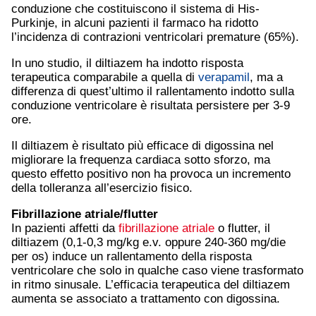
conduzione che costituiscono il sistema di His-
Purkinje, in alcuni pazienti il farmaco ha ridotto
l’incidenza di contrazioni ventricolari premature (65%).
In uno studio, il diltiazem ha indotto risposta
terapeutica comparabile a quella di
verapamil
, ma a
differenza di quest’ultimo il rallentamento indotto sulla
conduzione ventricolare è risultata persistere per 3-9
ore.
Il diltiazem è risultato più efficace di digossina nel
migliorare la frequenza cardiaca sotto sforzo, ma
questo effetto positivo non ha provoca un incremento
della tolleranza all’esercizio fisico.
Fibrillazione atriale
/flutter
In pazienti affetti da
fibrillazione atriale
o flutter, il
diltiazem (0,1-0,3 mg/kg e.v. oppure 240-360 mg/die
per os) induce un rallentamento della risposta
ventricolare che solo in qualche caso viene trasformato
in ritmo sinusale. L’efficacia terapeutica del diltiazem
aumenta se associato a trattamento con digossina.