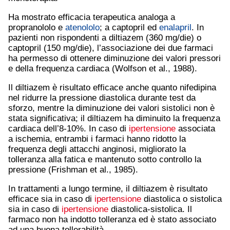
Ha mostrato efficacia terapeutica analoga a
propranololo e
atenololo
; a captopril ed
enalapril
. In
pazienti non rispondenti a diltiazem (360 mg/die) o
captopril (150 mg/die), l’associazione dei due farmaci
ha permesso di ottenere diminuzione dei valori pressori
e della frequenza cardiaca (Wolfson et al., 1988).
Il diltiazem è risultato efficace anche quanto nifedipina
nel ridurre la pressione diastolica durante test da
sforzo, mentre la diminuzione dei valori sistolici non è
stata significativa; il diltiazem ha diminuito la frequenza
cardiaca dell’8-10%. In caso di
ipertensione
associata
a ischemia, entrambi i farmaci hanno ridotto la
frequenza degli attacchi anginosi, migliorato la
tolleranza alla fatica e mantenuto sotto controllo la
pressione (Frishman et al., 1985).
In trattamenti a lungo termine, il diltiazem è risultato
efficace sia in caso di
ipertensione
diastolica o sistolica
sia in caso di
ipertensione
diastolica-sistolica. Il
farmaco non ha indotto tolleranza ed è stato associato
ad una buona tollerabilità.