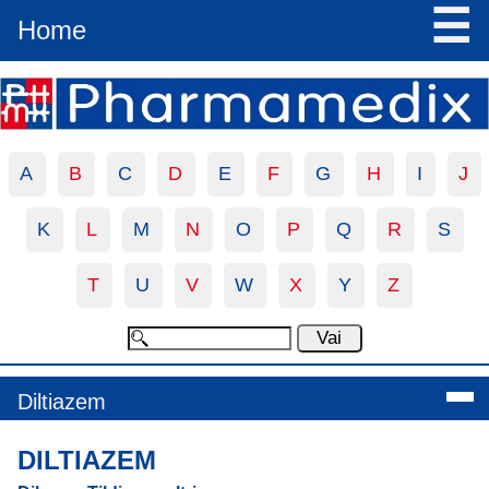
☰
Home
A
B
C
D
E
F
G
H
I
J
K
L
M
N
O
P
Q
R
S
T
U
V
W
X
Y
Z
Diltiazem
DILTIAZEM