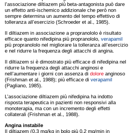
l’associazione diltiazem più beta-antagonista può dare
un effetto anti-ischemico addizionale che però non
sempre determina un aumento del tempo effettivo di
tolleranza all’esercizio (Schroeder et al., 1985).
Il diltiazem in associazione a propranololo è risultato
efficace quanto nifedipina più propranololo,
verapamil
più propranololo nel migliorare la tolleranza all’esercizio
e nel ridurre la frequenza degli attacchi di angina.
Il diltiazem si è dimostrato più efficace di nifedipina nel
ridurre la frequenza degli attacchi anginosi e
nell’aumentare i giorni con assenza di
dolore
anginoso
(Frishman et al., 1988); più efficace di
verapamil
(Pagliano, 1985).
L’associazione diltiazem più nifedipina ha indotto
risposta terapeutica in pazienti non responsivi alla
monoterapia, ma con un incremento degli effetti
collaterali (Frishman et al., 1988).
Angina instabile
Il diltiazem (0,3 mg/kg in bolo più 0,2 mg/min in