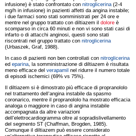
infusione) è stato confrontato con
nitroglicerina
(2-4
mg/h in infusione) in pazienti affetti da angina instabile;
i due farmaci sono stati somministrati per 24 ore e
mentre nel gruppo trattato con diltiazem il
dolore
è
scomparso in circa 60 minuti e non vi sono stati casi di
infarto o di attacchi anginosi, questi sono stati
riscontrati nel gruppo trattato con
nitroglicerina
(Urbaszek, Graf, 1988).
In caso di pazienti non ben controllati con
nitroglicerina
ed
eparina
, la somministrazione di diltiazem è risultata
meno efficace del
verapamil
nel ridurre il numero totale
di episodi ischemici (69% vs 75%).
Il diltiazem si è dimostrato più efficace di propranololo
nel trattamento dell’angina instabile da spasmo
coronarico, mentre il propranololo ha mostrato efficacia
analoga o maggiore in caso di angina instabile
accompagnata da altre variazioni
dell’elettrocardiogramma oltre al sopradislivellamento
del segmento ST (Chaffman, Brogden, 1985).
Comunque il diltiazem può essere considerato