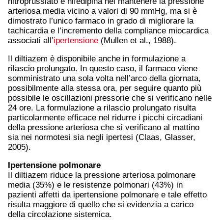
nitroprussiato e nifedipina nel mantenere la pressione
arteriosa media vicino a valori di 90 mmHg, ma si è
dimostrato l’unico farmaco in grado di migliorare la
tachicardia e l’incremento della compliance miocardica
associati all’
ipertensione
(Mullen et al., 1988).
Il diltiazem è disponibile anche in formulazione a
rilascio prolungato. In questo caso, il farmaco viene
somministrato una sola volta nell’arco della giornata,
possibilmente alla stessa ora, per seguire quanto più
possibile le oscillazioni pressorie che si verificano nelle
24 ore. La formulazione a rilascio prolungato risulta
particolarmente efficace nel ridurre i picchi circadiani
della pressione arteriosa che si verificano al mattino
sia nei normotesi sia negli ipertesi (Claas, Glasser,
2005).
Ipertensione
polmonare
Il diltiazem riduce la pressione arteriosa polmonare
media (35%) e le resistenze polmonari (43%) in
pazienti affetti da ipertensione polmonare e tale effetto
risulta maggiore di quello che si evidenzia a carico
della circolazione sistemica.