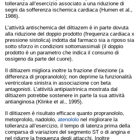
tolleranza all’esercizio associato a una riduzione di
segni da sofferenza ischemica cardiaca (Humen et al.,
1986).
L’attività antischemica del diltiazem è in parte dovuta
alla riduzione del doppio prodotto (frequenza cardiaca x
pressione sistolica) indotta dal farmaco sia a riposo sia
sotto sforzo in condizioni sottomassimali (il doppio
prodotto è un parametro che indica il consumo di
ossigeno da parte del cuore).
Il diltiazem migliora inoltre la frazione d’eiezione (a
differenza di propranololo); non deprime la funzionalità
ventricolare sinistra in associazione con beta
antagonisti. L’attività antipiastrinica mostrata dal
diltiazem potrebbe sostenere in parte la sua attività
antianginosa (Klinke et al., 1995).
Il diltiazem è risultato efficace quanto propranololo,
metoprololo, nadololo,
atenololo
nel migliorare la
tolleranza all’esercizio, il tempo di latenza prima della
comparsa di variazioni del segmento ST o di angina e
nel ridurre la frequenza degli attacchi. Inoltre