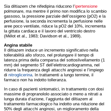
Sia diltiazem che nifedipina riducono l’
ipertensione
polmonare, ma mentre il primo non modifica lo scambio
gassoso, la pressione parziale dell’ossigeno (pO2) e la
perfusione, la seconda incrementa la perfusione nelle
aree poco ventilate, riduce la pO2 del 10%, incrementa
la gittata cardiaca e il lavoro del ventricolo destro
(Mélot et al., 1983; Davidson et al., 1989).
Angina stabile
Il diltiazem induce un incremento significativo nella
tollerabilità allo sforzo, nel prolungare il tempo di
latenza prima della comparsa del sottoslivellamento (1
mm) del segmento ST dell’elettrocardiogramma, nel
ridurre la frequenza degli attacchi anginosi e l’impiego
di
nitroglicerina
. In trattamenti a lungo termine, il
farmaco non ha indotto tolleranza.
In caso di pazienti sintomatici, in trattamento con dosi
massime di propranololo associato o meno a nitrati a
lunga durata d’azione, l’aggiunta del diltiazem al
trattamento farmacologico ha indotto una riduzione del
50% degli attacchi anginosi, un miglioramento della