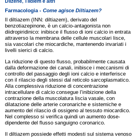
Dilzene, Tildiem e altri
Farmacologia -
Come agisce Diltiazem?
Il diltiazem (INN: diltiazem), derivato del
benzotiazepinone, è un calcio-antagonista non
diidropiridinico: inibisce il flusso di ioni calcio in entrata
attraverso la membrana delle cellule muscolari lisce,
sia vascolari che miocardiche, mantenendo invariati i
livelli sierici di calcio.
La riduzione di questo flusso, probabilmente causata
dalla deformazione dei canali, inibisce i meccanismi di
controllo del passaggio degli ioni calcio e interferisce
con il rilascio degli stessi dal reticolo sarcoplasmatico.
Alla complessiva riduzione di concentrazione
intracellulare di calcio consegue l’inibizione della
contrazione della muscolatura liscia vasale, con
dilatazione delle arterie coronariche e sistemiche e
aumento del rilascio di ossigeno al tessuto miocardico.
Nel complesso si verifica quindi un aumento dose-
dipendente del flusso sanguigno coronarico.
Il diltiazem possiede effetti modesti sul sistema venoso