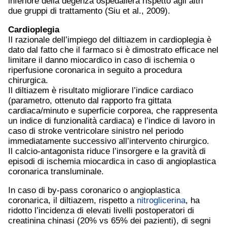
inferiore della degenza ospedaliera rispetto agli altri
due gruppi di trattamento (Siu et al., 2009).
Cardioplegia
Il razionale dell’impiego del diltiazem in cardioplegia è
dato dal fatto che il farmaco si è dimostrato efficace nel
limitare il danno miocardico in caso di ischemia o
riperfusione coronarica in seguito a procedura
chirurgica.
Il diltiazem è risultato migliorare l’indice cardiaco
(parametro, ottenuto dal rapporto fra gittata
cardiaca/minuto e superficie corporea, che rappresenta
un indice di funzionalità cardiaca) e l’indice di lavoro in
caso di stroke ventricolare sinistro nel periodo
immediatamente successivo all’intervento chirurgico.
Il calcio-antagonista riduce l’insorgere e la gravità di
episodi di ischemia miocardica in caso di angioplastica
coronarica transluminale.
In caso di by-pass coronarico o angioplastica
coronarica, il diltiazem, rispetto a
nitroglicerina
, ha
ridotto l’incidenza di elevati livelli postoperatori di
creatinina chinasi (20% vs 65% dei pazienti), di segni