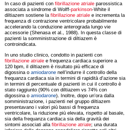
In caso di pazienti con
fibrillazione atriale
parossistica
associata a sindrome di Wolff-
parkinson
-White il
diltiazem sostiene la
fibrillazione atriale
e incrementa la
frequenza di contrazione ventricolare probabilmente
accelerando la conduzione anterograda lungo vie
accessorie (Shenasa et al., 1988). In questa classe di
pazienti la somministrazione di diltiazem è
controindicata.
In uno studio clinico, condotto in pazienti con
fibrillazione atriale
e frequenza cardiaca superiore a
120 bpm, il diltiazem è risultato più efficace di
digossina o
amiodarone
nell’indurre il controllo della
frequanza cardiaca sia in termini di rapidità d’azione sia
in termini di percentuale di pazienti in cui il controllo è
stato raggiunto (90% con diltiazem vs 74% con
digossina o
amiodarone
). Inoltre, dopo un’ora dalla
somministrazione, i pazienti nel gruppo diltiazem
presentavano i valori più bassi di frequenza
ventricolare, la riduzione più elevata, rispetto al basale,
sia della frequanza cardiaca sia della gravità dei
sintomi associati alla
fibrillazione atriale
; una durata