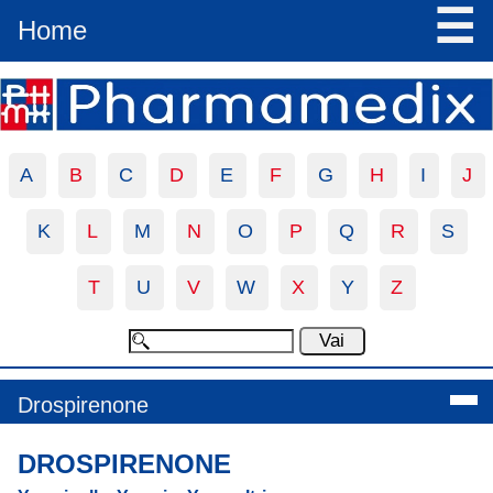
☰
Home
A
B
C
D
E
F
G
H
I
J
K
L
M
N
O
P
Q
R
S
T
U
V
W
X
Y
Z
Drospirenone
DROSPIRENONE