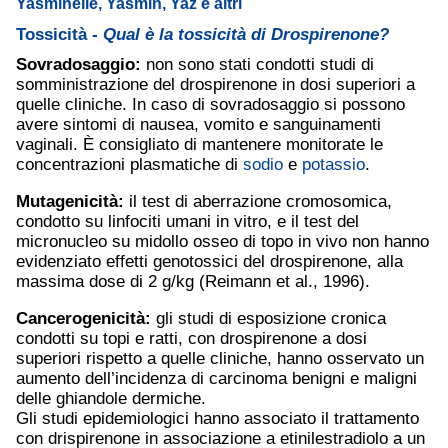
Yasminelle, Yasmin, Yaz e altri
Tossicità -
Qual è la tossicità di Drospirenone?
Sovradosaggio:
non sono stati condotti studi di
somministrazione del drospirenone in dosi superiori a
quelle cliniche. In caso di sovradosaggio si possono
avere sintomi di nausea, vomito e sanguinamenti
vaginali. È consigliato di mantenere monitorate le
concentrazioni plasmatiche di
sodio
e
potassio
.
Mutagenicità:
il test di aberrazione cromosomica,
condotto su linfociti umani in vitro, e il test del
micronucleo su midollo osseo di topo in vivo non hanno
evidenziato effetti genotossici del drospirenone, alla
massima dose di 2 g/kg (Reimann et al., 1996).
Cancerogenicità:
gli studi di esposizione cronica
condotti su topi e ratti, con drospirenone a dosi
superiori rispetto a quelle cliniche, hanno osservato un
aumento dell’incidenza di carcinoma benigni e maligni
delle ghiandole dermiche.
Gli studi epidemiologici hanno associato il trattamento
con drispirenone in associazione a etinilestradiolo a un