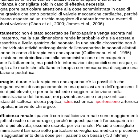
idanza è consigliata solo in caso di effettiva necessità.
gna porre particolare attenzione alla dose somministrata in caso di
e gravide che sono portatrici di valvole meccaniche cardiache, perché
rano esposte ad un rischio maggiore di andare incontro a eventi di
bosi valvolare (Chan et al., 2000; James et al., 2006).
attamento:
non è stato accertato se l’enoxaparina venga escreta nel
te materno, ma la sua dimensione rende improbabile che sia escreta e
assorbita a livello gastrico dal neonato. In uno studio circoscritto non è
a individuata attività anticoagulante dell’enoxaparina in neonati allattati
onne in corso di terapia con enoxaparina (Guillonneau et al., 1996).
esistono controindicazioni alla somministrazione di enoxaparina
nte l’allattamento, ma poiché le informazioni disponibili sono esigue, si
iglia alle madri che allattano in terapia con enoxaparina di seguire una
tazione pediatrica.
rragie:
durante la terapia con enoxaparina c’è la possibilità che
ngano eventi di sanguinamento in una qualsiasi area dell’organismo. I
hio è più elevato, e pertanto richiede maggiore attenzione nella
inistrazione del farmaco, nei pazienti anziani e nei pazienti con
tasi difficoltosa, ulcera peptica,
ictus
ischemico,
ipertensione
arteriosa
nopatia, intervento chirurgico.
ufficienza renale
:i pazienti con insufficienza renale sono maggiorment
etti al rischio di emorragie, perché in questi pazienti l’enoxaparina in
olo è più elevata, essendo escreta per via renale. Perciò è consigliato
inistrare il farmaco sotto particolare sorveglianza medica e proceder
n aggiustamento della dose per i pazienti con bassa (<30 ml/min)