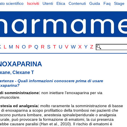
to scientifico
Iscriviti
Utenti
Etica
Contenuti
Guida
Faq
Stage
K
L
M
N
O
P
Q
R
S
T
U
V
W
X
Y
Z
NOXAPARINA
xane, Clexane T
ertenze -
Quali informazioni conoscere prima di usare
xaparina?
 di somministrazione:
non iniettare l’enoxaparina per via
ramuscolare.
stesia ed analgesia:
molto raramente la somministrazione di basse
 di enoxaparina a scopo profilattico della trombosi nei pazienti che
iscono puntura lombare, anestesia spinale/peridurale o analgesia
urale, può provocare la formazione di ematomi, la cui presenza
ebbe causare paralisi (Han et al., 2010). Il rischio di ematomi è