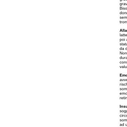
grav
Biso
donn
semb
trom
All
lat
poi 
stat
da d
Non 
dura
cons
valu
Emo
avve
risc
somm
emos
reti
Ins
sogg
circ
somm
ad u