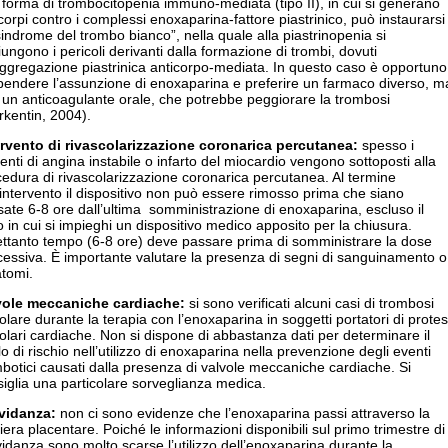
forma di trombocitopenia immuno-mediata (tipo II), in cui si generano
corpi contro i complessi enoxaparina-fattore piastrinico, può instaurarsi
sindrome del trombo bianco”, nella quale alla piastrinopenia si
ungono i pericoli derivanti dalla formazione di trombi, dovuti
aggregazione piastrinica anticorpo-mediata. In questo caso è opportuno
pendere l’assunzione di enoxaparina e preferire un farmaco diverso, m
un anticoagulante orale, che potrebbe peggiorare la trombosi
kentin, 2004).
ervento di rivascolarizzazione coronarica percutanea:
spesso i
enti di angina instabile o infarto del miocardio vengono sottoposti alla
edura di rivascolarizzazione coronarica percutanea. Al termine
’intervento il dispositivo non può essere rimosso prima che siano
ate 6-8 ore dall’ultima somministrazione di enoxaparina, escluso il
 in cui si impieghi un dispositivo medico apposito per la chiusura.
ettanto tempo (6-8 ore) deve passare prima di somministrare la dose
essiva. È importante valutare la presenza di segni di sanguinamento o
tomi.
vole meccaniche cardiache:
si sono verificati alcuni casi di trombosi
olare durante la terapia con l’enoxaparina in soggetti portatori di protes
olari cardiache. Non si dispone di abbastanza dati per determinare il
llo di rischio nell’utilizzo di enoxaparina nella prevenzione degli eventi
botici causati dalla presenza di valvole meccaniche cardiache. Si
iglia una particolare sorveglianza medica.
vidanza:
non ci sono evidenze che l’enoxaparina passi attraverso la
iera placentare. Poiché le informazioni disponibili sul primo trimestre di
idanza sono molto scarse l’utilizzo dell’enoxaparina durante la