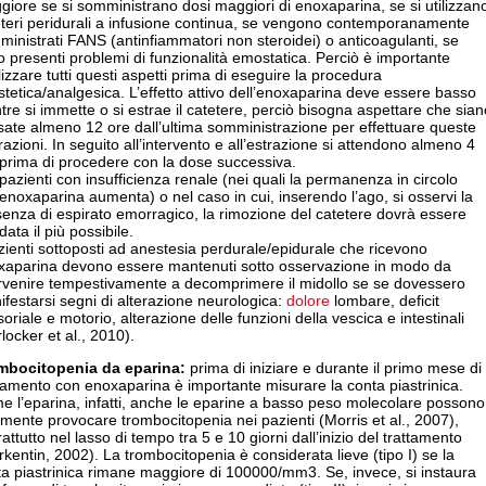
iore se si somministrano dosi maggiori di enoxaparina, se si utilizzan
eteri peridurali a infusione continua, se vengono contemporanamente
inistrati FANS (antinfiammatori non steroidei) o anticoagulanti, se
 presenti problemi di funzionalità emostatica. Perciò è importante
izzare tutti questi aspetti prima di eseguire la procedura
tetica/analgesica. L’effetto attivo dell’enoxaparina deve essere basso
re si immette o si estrae il catetere, perciò bisogna aspettare che sian
ate almeno 12 ore dall’ultima somministrazione per effettuare queste
azioni. In seguito all’intervento e all’estrazione si attendono almeno 4
prima di procedere con la dose successiva.
pazienti con insufficienza renale (nei quali la permanenza in circolo
’enoxaparina aumenta) o nel caso in cui, inserendo l’ago, si osservi la
enza di espirato emorragico, la rimozione del catetere dovrà essere
rdata il più possibile.
zienti sottoposti ad anestesia perdurale/epidurale che ricevono
xaparina devono essere mantenuti sotto osservazione in modo da
ervenire tempestivamente a decomprimere il midollo se se dovessero
festarsi segni di alterazione neurologica:
dolore
lombare, deficit
oriale e motorio, alterazione delle funzioni della vescica e intestinali
locker et al., 2010).
mbocitopenia da
eparina
:
prima di iniziare e durante il primo mese di
tamento con enoxaparina è importante misurare la conta piastrinica.
 l’eparina, infatti, anche le eparine a basso peso molecolare possono
mente provocare trombocitopenia nei pazienti (Morris et al., 2007),
attutto nel lasso di tempo tra 5 e 10 giorni dall’inizio del trattamento
kentin, 2002). La trombocitopenia è considerata lieve (tipo I) se la
a piastrinica rimane maggiore di 100000/mm3. Se, invece, si instaura