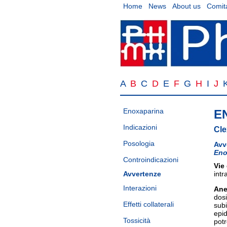
Home
News
About us
Comita
A
B
C
D
E
F
G
H
I
J
Enoxaparina
E
Indicazioni
Cle
Posologia
Avv
Eno
Controindicazioni
Vie
Avvertenze
int
Interazioni
Ane
dosi
Effetti collaterali
sub
epid
Tossicità
potr