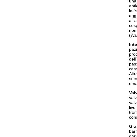
una 
anti
la “
aggi
all’
sos
non 
(War
Int
pazi
proc
dell
pass
caso
Altr
succ
ema
Val
valv
valv
live
trom
cons
Gra
barr
grav