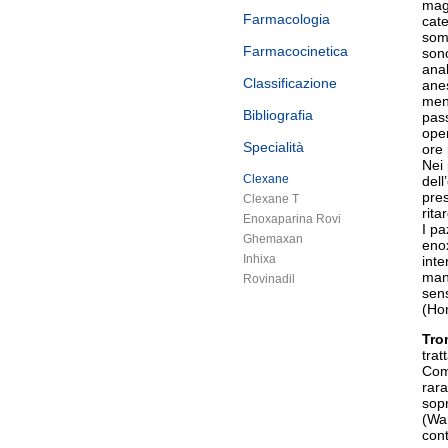
magg
Farmacologia
cat
somm
Farmacocinetica
sono
anal
Classificazione
anes
ment
Bibliografia
pass
oper
Specialità
ore 
Nei 
Clexane
dell
pres
Clexane T
rita
Enoxaparina Rovi
I pa
Ghemaxan
eno
Inhixa
int
mani
Rovinadil
sens
(Hor
Tro
trat
Come
rara
sopr
(War
cont