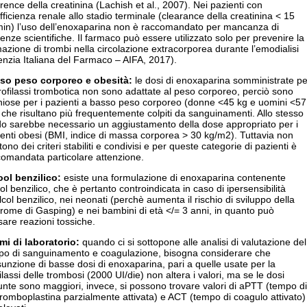
rence della creatinina (Lachish et al., 2007). Nei pazienti con
fficienza renale allo stadio terminale (clearance della creatinina < 15
min) l’uso dell’enoxaparina non è raccomandato per mancanza di
enze scientifiche. Il farmaco può essere utilizzato solo per prevenire la
azione di trombi nella circolazione extracorporea durante l’emodialisi
nzia Italiana del Farmaco – AIFA, 2017).
so peso corporeo e obesità:
le dosi di enoxaparina somministrate pe
rofilassi trombotica non sono adattate al peso corporeo, perciò sono
hiose per i pazienti a basso peso corporeo (donne <45 kg e uomini <57
 che risultano più frequentemente colpiti da sanguinamenti. Allo stesso
o sarebbe necessario un aggiustamento della dose appropriato per i
enti obesi (BMI, indice di massa corporea > 30 kg/m2). Tuttavia non
tono dei criteri stabiliti e condivisi e per queste categorie di pazienti è
comandata particolare attenzione.
ool benzilico:
esiste una formulazione di enoxaparina contenente
ol benzilico, che è pertanto controindicata in caso di ipersensibilità
alcol benzilico, nei neonati (perchè aumenta il rischio di sviluppo della
rome di Gasping) e nei bambini di età </= 3 anni, in quanto può
are reazioni tossiche.
mi di laboratorio:
quando ci si sottopone alle analisi di valutazione del
po di sanguinamento e coagulazione, bisogna considerare che
sunzione di basse dosi di enoxaparina, pari a quelle usate per la
ilassi delle trombosi (2000 UI/die) non altera i valori, ma se le dosi
nte sono maggiori, invece, si possono trovare valori di aPTT (tempo di
romboplastina parzialmente attivata) e ACT (tempo di coagulo attivato)