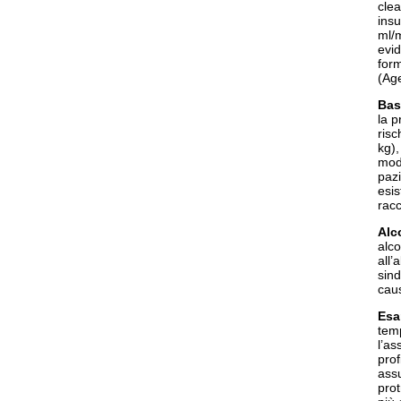
clea
insu
ml/
evid
form
(Age
Bas
la p
risc
kg),
mod
pazi
esis
rac
Alc
alco
all’
sind
caus
Esa
tem
l’as
prof
assu
prot