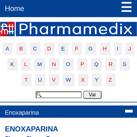
☰
Home
A
B
C
D
E
F
G
H
I
J
K
L
M
N
O
P
Q
R
S
T
U
V
W
X
Y
Z
Enoxaparina
ENOXAPARINA