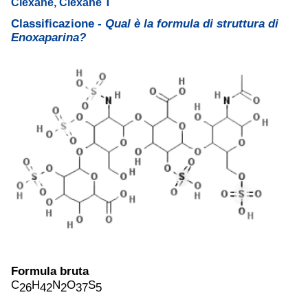
Clexane, Clexane T
Classificazione -
Qual è la formula di struttura di
Enoxaparina?
Formula bruta
C
H
N
O
S
26
42
2
37
5