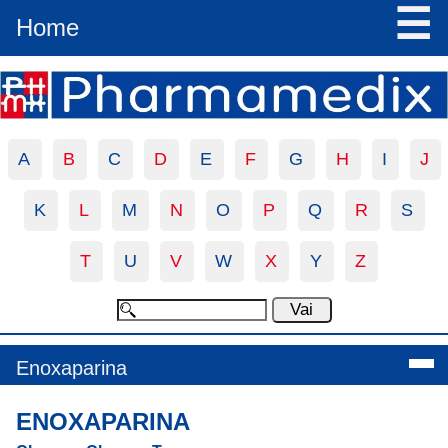
☰
Home
A
B
C
D
E
F
G
H
I
J
K
L
M
N
O
P
Q
R
S
T
U
V
W
X
Y
Z
Enoxaparina
ENOXAPARINA