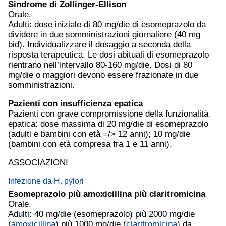
Sindrome di Zollinger-Ellison
Orale.
Adulti: dose iniziale di 80 mg/die di esomeprazolo da
dividere in due somministrazioni giornaliere (40 mg
bid). Individualizzare il dosaggio a seconda della
risposta terapeutica. Le dosi abituali di esomeprazolo
rientrano nell’intervallo 80-160 mg/die. Dosi di 80
mg/die o maggiori devono essere frazionate in due
somministrazioni.
Pazienti con insufficienza epatica
Pazienti con grave compromissione della funzionalità
epatica: dose massima di 20 mg/die di esomeprazolo
(adulti e bambini con età =/> 12 anni); 10 mg/die
(bambini con età compresa fra 1 e 11 anni).
ASSOCIAZIONI
Infezione da H. pylori
Esomeprazolo più
amoxicillina
più
claritromicina
Orale.
Adulti: 40 mg/die (esomeprazolo) più 2000 mg/die
(
amoxicillina
) più 1000 mg/die (
claritromicina
) da