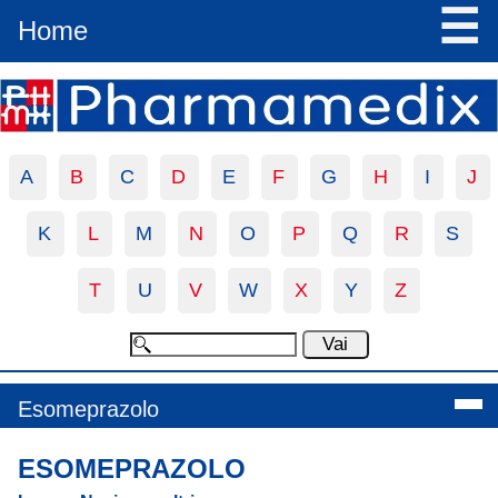
☰
Home
A
B
C
D
E
F
G
H
I
J
K
L
M
N
O
P
Q
R
S
T
U
V
W
X
Y
Z
Esomeprazolo
ESOMEPRAZOLO